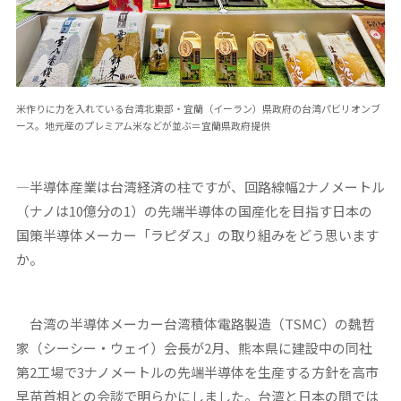
米作りに力を入れている台湾北東部・宜蘭（イーラン）県政府の台湾パビリオンブ
ース。地元産のプレミアム米などが並ぶ＝宜蘭県政府提供
―半導体産業は台湾経済の柱ですが、回路線幅2ナノメートル
（ナノは10億分の1）の先端半導体の国産化を目指す日本の
国策半導体メーカー「ラピダス」の取り組みをどう思います
か。
台湾の半導体メーカー台湾積体電路製造（TSMC）の魏哲
家（シーシー・ウェイ）会長が2月、熊本県に建設中の同社
第2工場で3ナノメートルの先端半導体を生産する方針を高市
早苗首相との会談で明らかにしました。台湾と日本の間では