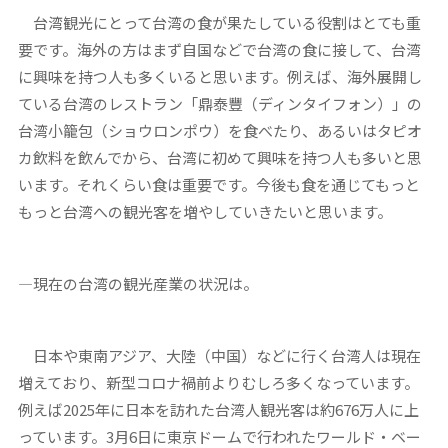
台湾観光にとって台湾の食が果たしている役割はとても重
要です。海外の方はまず自国などで台湾の食に接して、台湾
に興味を持つ人も多くいると思います。例えば、海外展開し
ている台湾のレストラン「鼎泰豐（ディンタイフォン）」の
台湾小籠包（ショウロンポウ）を食べたり、あるいはタピオ
カ飲料を飲んでから、台湾に初めて興味を持つ人も多いと思
います。それくらい食は重要です。今後も食を通じてもっと
もっと台湾への観光客を増やしていきたいと思います。
―現在の台湾の観光産業の状況は。
日本や東南アジア、大陸（中国）などに行く台湾人は現在
増えており、新型コロナ禍前よりむしろ多くなっています。
例えば2025年に日本を訪れた台湾人観光客は約676万人に上
っています。3月6日に東京ドームで行われたワールド・ベー