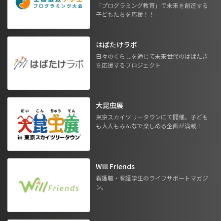
「プログラミング教育」で未来を創造する
子どもたちを応援！！
はばたけラボ
日々のくらしを通じて未来世代のはばたき
を応援するプロジェクト
大昆虫展
東京スカイツリータウンにて開催。子ども
も大人もみんなで楽しめる企画が満載！
Will Friends
看護職・看護学生のライフサポートマガジ
ン。