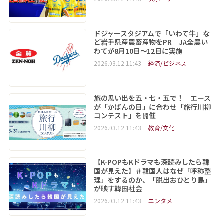
ドジャースタジアムで「いわて牛」な
ど岩手県産農畜産物をPR JA全農い
わてが8月10日～12日に実施
2026.03.12 11:43
経済/ビジネス
旅の思い出を五・七・五で！ エース
が「かばんの日」に合わせ「旅行川柳
コンテスト」を開催
2026.03.12 11:43
教育/文化
【K-POPもKドラマも深読みしたら韓
国が見えた】＃韓国人はなぜ「呼称整
理」をするのか、「脱出おひとり島」
が映す韓国社会
2026.03.12 11:43
エンタメ