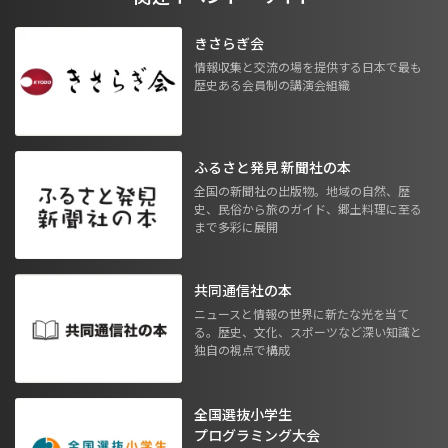
きさらぎ会
情報収集と交流の場を提供する日本で最も
歴史ある会員制の講演会組織
ふるさと発見 新聞社の本
全国の新聞社の出版物。地域の自然、歴
史、民俗から旅のガイド、郷土料理に至る
まで多彩に展開
共同通信社の本
ニュースと情報の世界に新たな光を当て
る。歴史、文化、スポーツなど深い知識と
独自の視点で構成
全国選抜小学生
プログラミング大会