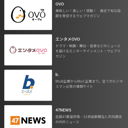
OVO
美味しい！楽しい！感動！ 身近で旬な話
題を発信するウェブマガジン
エンタメOVO
ドラマ・映画・舞台・音楽などのニュース
を届けるエンターテインメント・ウェブマ
ガジン
b.
BtoB企業からBtoC企業まで。全てのビジネ
スマン必見の情報サイト
47NEWS
全国47都道府県・52参加新聞社と共同通信
の内外ニュース