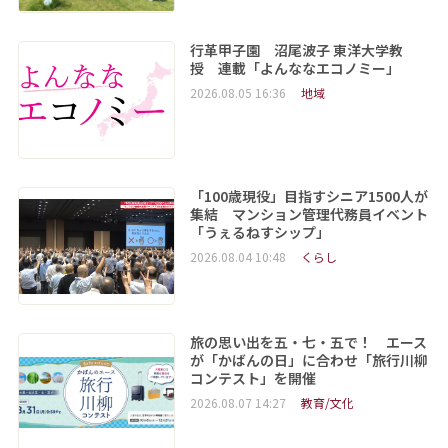
行革甲子園 沼尾波子 東洋大学教
授 連載「よんななエコノミー」
2026.08.05 16:36
地域
「100歳現役」目指すシニア1500人が
集結 マンション管理代務員イベント
「うぇるねすシップ」
2026.08.04 10:48
くらし
旅の思い出を五・七・五で！ エース
が「かばんの日」に合わせ「旅行川柳
コンテスト」を開催
2026.08.07 14:27
教育/文化