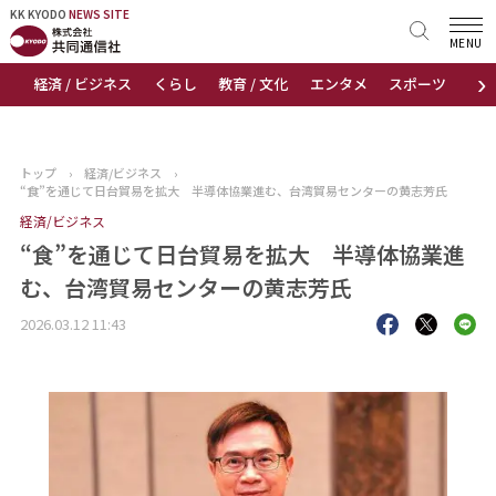
KK KYODO
KK KYODO
NEWS SITE
NEWS SITE
MENU
›
経済 / ビジネス
くらし
教育 / 文化
エンタメ
スポーツ
地
トップページ
お知らせ
トップ
›
経済/ビジネス
›
“食”を通じて日台貿易を拡大 半導体協業進む、台湾貿易センターの黄志芳氏
ニュース
経済/ビジネス
“食”を通じて日台貿易を拡大 半導体協業進
おすすめコンテンツ
む、台湾貿易センターの黄志芳氏
出版物
2026.03.12 11:43
会社概要