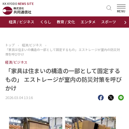
KK KYODO
KK KYODO
NEWS SITE
NEWS SITE
MENU
›
経済 / ビジネス
くらし
教育 / 文化
エンタメ
スポーツ
地
トップページ
お知らせ
トップ
›
経済/ビジネス
›
「家具は住まいの構造の一部として固定するもの」 エストレージが室内の防災対
ニュース
策を呼びかけ
経済/ビジネス
おすすめコンテンツ
「家具は住まいの構造の一部として固定する
もの」 エストレージが室内の防災対策を呼び
出版物
かけ
会社概要
2026.03.04 13:16