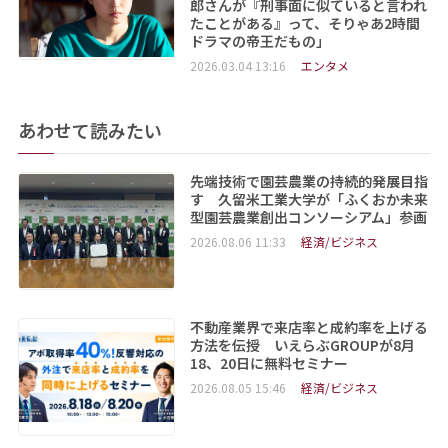
郎さんが『刑事面に似ていると言われ
たことがある』って、そりゃあ2時間
ドラマの帝王だもの」
2026.03.04 13:16
エンタメ
あわせて読みたい
先端技術で園芸農業の持続的発展目指
す 久留米工業大学が「ふくおか未来
型園芸農業創出コンソーシアム」参画
2026.08.06 11:33
経済/ビジネス
不動産業界で来店率と成約率を上げる
方法を伝授 いえらぶGROUPが8月
18、20日に無料セミナー
2026.08.05 15:46
経済/ビジネス