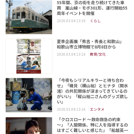
55年間、京の街を走り続けてきた車
両 嵐山線・モボ301形、運行開始55
周年イベントを開催
2026.03.04 13:16
くらし
夏季企画展「秀吉・秀長と和歌山」
和歌山市立博物館で8月8日から
2026.03.04 13:16
教育/文化
「今夜もシリアルキラーと待ち合わ
せ」「磯貝（横山裕）とヒナタ（関水
渚）の共犯関係が深まってきているの
がいい」「縦山裕二さんのグッズ欲し
い」
2026.03.04 13:16
エンタメ
「クロスロード ～救命救急の約束
～」「人間関係、特に人を指導するの
はすごく難しいと感じた」「船越英一