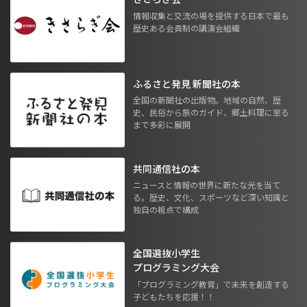
情報収集と交流の場を提供する日本で最も
歴史ある会員制の講演会組織
ふるさと発見 新聞社の本
全国の新聞社の出版物。地域の自然、歴
史、民俗から旅のガイド、郷土料理に至る
まで多彩に展開
共同通信社の本
ニュースと情報の世界に新たな光を当て
る。歴史、文化、スポーツなど深い知識と
独自の視点で構成
全国選抜小学生
プログラミング大会
「プログラミング教育」で未来を創造する
子どもたちを応援！！