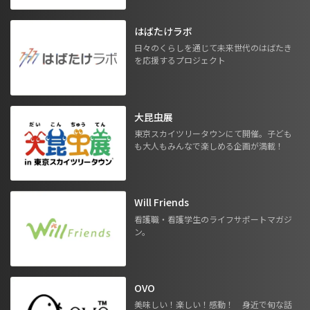
はばたけラボ
日々のくらしを通じて未来世代のはばたき
を応援するプロジェクト
大昆虫展
東京スカイツリータウンにて開催。子ども
も大人もみんなで楽しめる企画が満載！
Will Friends
看護職・看護学生のライフサポートマガジ
ン。
OVO
美味しい！楽しい！感動！ 身近で旬な話