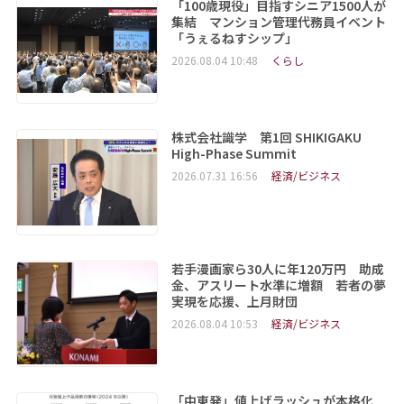
「100歳現役」目指すシニア1500人が
集結 マンション管理代務員イベント
「うぇるねすシップ」
2026.08.04 10:48
くらし
株式会社識学 第1回 SHIKIGAKU
High-Phase Summit
2026.07.31 16:56
経済/ビジネス
若手漫画家ら30人に年120万円 助成
金、アスリート水準に増額 若者の夢
実現を応援、上月財団
2026.08.04 10:53
経済/ビジネス
「中東発」値上げラッシュが本格化