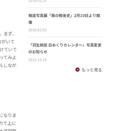
2026.02.25
報道写真展「食の戦後史」2月10日より開
催
2026.02.03
。まず、
方がいて
「羽生結弦 日めくりカレンダー」写真変更
けていて
のお知らせ
ってみよ
2025.10.23
ルしなが
もっと見る
になりま
力で上に
め選択肢