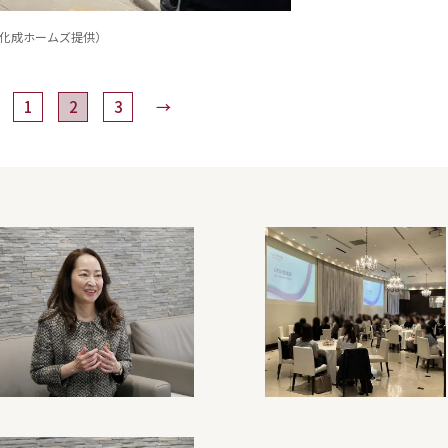
旭化成ホームズ提供）
1
2
3
→