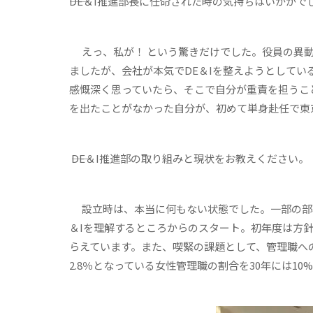
――DE＆I推進部長に任命された時の気持ちはいかがで
えっ、私が！ という驚きだけでした。役員の異
ましたが、会社が本気でDE＆Iを整えようとして
感慨深く思っていたら、そこで自分が重責を担うこ
を出たことがなかった自分が、初めて単身赴任で東
――DE＆I推進部の取り組みと現状をお教えください。
設立時は、本当に何もない状態でした。一部の部
＆Iを理解するところからのスタート。初年度は方針
らえています。また、喫緊の課題として、管理職へ
2.8％となっている女性管理職の割合を30年には1