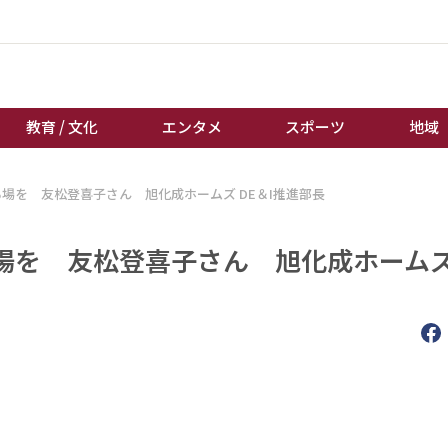
教育 / 文化
エンタメ
スポーツ
地域
場を 友松登喜子さん 旭化成ホームズ DE＆I推進部長
経済 / ビジネス
誰もが輝いて働く社会へ
くらし
天皇杯サッカー
を 友松登喜子さん 旭化成ホームズ 
教育 / 文化
オートレース
エンタメ
競輪
スポーツ
ボートレース
地域
棋王戦
キーパーソン
女流本因坊戦