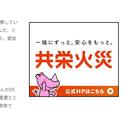
想像してい
んだ、と
て、愛知
んがDE
重要とと
数値で