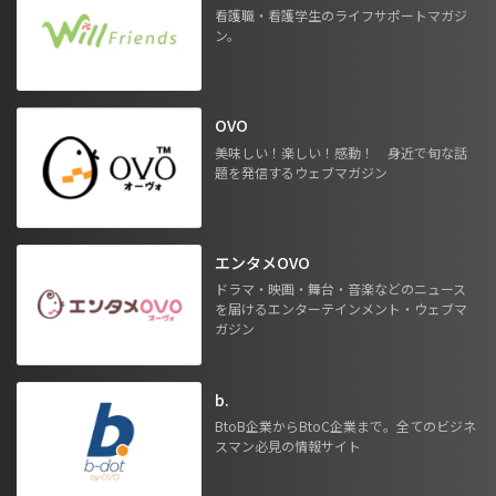
看護職・看護学生のライフサポートマガジ
ン。
OVO
美味しい！楽しい！感動！ 身近で旬な話
題を発信するウェブマガジン
エンタメOVO
ドラマ・映画・舞台・音楽などのニュース
を届けるエンターテインメント・ウェブマ
ガジン
b.
BtoB企業からBtoC企業まで。全てのビジネ
スマン必見の情報サイト