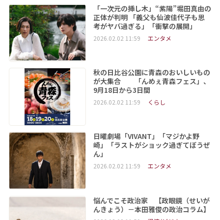
「一次元の挿し木」“紫陽”堀田真由の
正体が判明 「義父も仙波佳代子も思
考がヤバ過ぎる」「衝撃の展開」
2026.02.02 11:59
エンタメ
秋の日比谷公園に青森のおいしいもの
が大集合 「んめぇ青森フェス」、
9月18日から3日間
2026.02.02 11:59
くらし
日曜劇場「VIVANT」「マジかよ野
崎」「ラストがショック過ぎてぼうぜ
ん」
2026.02.02 11:59
エンタメ
悩んでこそ政治家 【政眼鏡（せいが
んきょう）－本田雅俊の政治コラム】