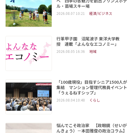
へ 四季の各魅力を創出プリンスホテ
ル・苗場スキー場
2026.08.07 10:21
経済/ビジネス
行革甲子園 沼尾波子 東洋大学教
授 連載「よんななエコノミー」
2026.08.05 16:36
地域
「100歳現役」目指すシニア1500人が
集結 マンション管理代務員イベント
「うぇるねすシップ」
2026.08.04 10:48
くらし
悩んでこそ政治家 【政眼鏡（せいが
んきょう）－本田雅俊の政治コラム】