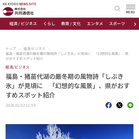
KK KYODO
KK KYODO
NEWS SITE
NEWS SITE
MENU
›
経済 / ビジネス
くらし
教育 / 文化
エンタメ
スポーツ
地
トップページ
お知らせ
トップ
›
経済/ビジネス
›
福島・猪苗代湖の厳冬期の風物詩「しぶき氷」が見頃に 「幻想的な風景」、県
ニュース
がおすすめスポット紹介
経済/ビジネス
おすすめコンテンツ
福島・猪苗代湖の厳冬期の風物詩「しぶき
氷」が見頃に 「幻想的な風景」、県がおす
出版物
すめスポット紹介
会社概要
2026.02.02 11:59