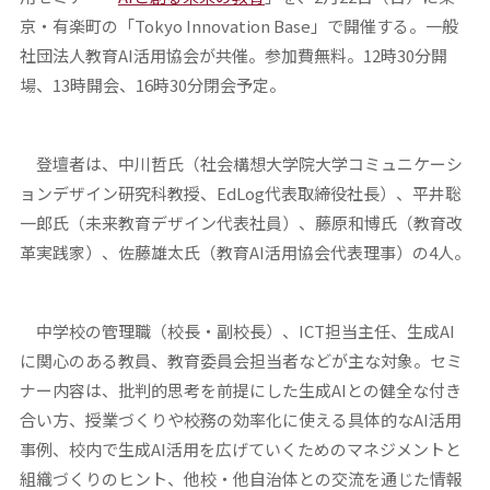
京・有楽町の「Tokyo Innovation Base」で開催する。一般
社団法人教育AI活用協会が共催。参加費無料。12時30分開
場、13時開会、16時30分閉会予定。
登壇者は、中川哲氏（社会構想大学院大学コミュニケーシ
ョンデザイン研究科教授、EdLog代表取締役社長）、平井聡
一郎氏（未来教育デザイン代表社員）、藤原和博氏（教育改
革実践家）、佐藤雄太氏（教育AI活用協会代表理事）の4人。
中学校の管理職（校長・副校長）、ICT担当主任、生成AI
に関心のある教員、教育委員会担当者などが主な対象。セミ
ナー内容は、批判的思考を前提にした生成AIとの健全な付き
合い方、授業づくりや校務の効率化に使える具体的なAI活用
事例、校内で生成AI活用を広げていくためのマネジメントと
組織づくりのヒント、他校・他自治体との交流を通じた情報