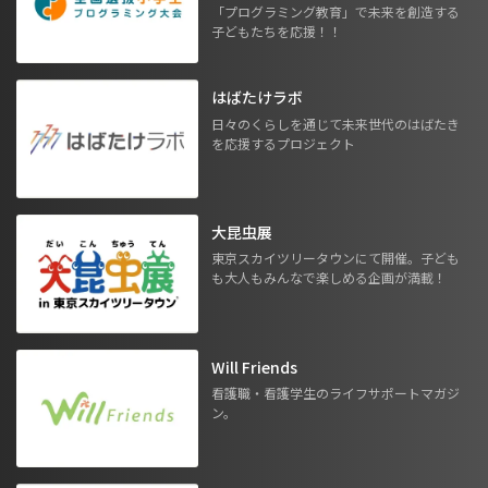
「プログラミング教育」で未来を創造する
子どもたちを応援！！
はばたけラボ
日々のくらしを通じて未来世代のはばたき
を応援するプロジェクト
大昆虫展
東京スカイツリータウンにて開催。子ども
も大人もみんなで楽しめる企画が満載！
Will Friends
看護職・看護学生のライフサポートマガジ
ン。