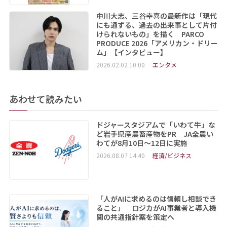
中川大志、三谷幸喜の最新作は「現代
にも通ずる、過去の出来事として片付
けられないもの」を描く PARCO
PRODUCE 2026「アメリカン・ドリー
ム」【インタビュー】
2026.02.02 10:00
エンタメ
あわせて読みたい
ドジャースタジアムで「いわて牛」な
ど岩手県産農畜産物をPR JA全農い
わてが8月10日～12日に実施
2026.08.07 14:40
経済/ビジネス
「人がAIに求めるのは信頼し相談でき
ること」 ロジカがAI事業者と導入機
関の共通指針案を策定へ