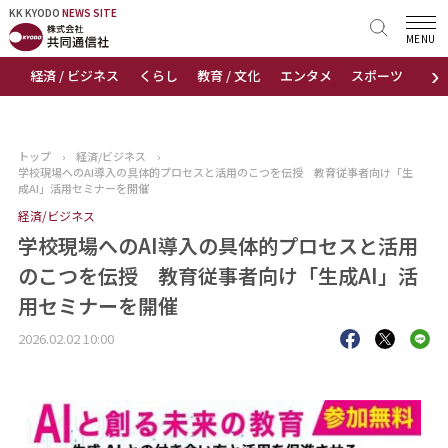
KK KYODO
KK KYODO
NEWS SITE
NEWS SITE
MENU
›
経済 / ビジネス
くらし
教育 / 文化
エンタメ
スポーツ
地
トップページ
お知らせ
トップ
›
経済/ビジネス
›
学校現場へのAI導入の具体的プロセスと活用のこつを伝授 教育従事者向け「生
ニュース
成AI」活用セミナーを開催
経済/ビジネス
おすすめコンテンツ
学校現場へのAI導入の具体的プロセスと活用
のこつを伝授 教育従事者向け「生成AI」活
出版物
用セミナーを開催
会社概要
2026.02.02 10:00