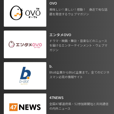
OVO
美味しい！楽しい！感動！ 身近で旬な話
題を発信するウェブマガジン
エンタメOVO
ドラマ・映画・舞台・音楽などのニュース
を届けるエンターテインメント・ウェブマ
ガジン
b.
BtoB企業からBtoC企業まで。全てのビジネ
スマン必見の情報サイト
47NEWS
全国47都道府県・52参加新聞社と共同通信
の内外ニュース