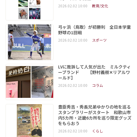
2026.02.02 10:00
教育/文化
弓ヶ浜（鳥取）が初勝利 全日本学童
野球の1回戦
2026.02.02 10:00
スポーツ
LVに敗訴して人気が出た ミルクティ
ーブランド 【野村義樹✕リアルワ
ールド】
2026.02.02 10:00
コラム
豊臣秀吉・秀長兄弟ゆかりの地を巡る
スタンプラリーがスタート 和歌山市
内5カ所・近畿6カ所を巡り限定グッズ
をもらおう
2026.02.02 10:00
くらし