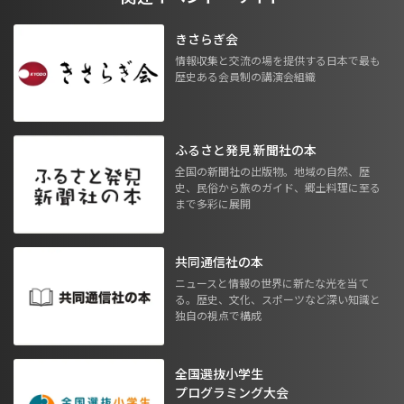
きさらぎ会
情報収集と交流の場を提供する日本で最も
歴史ある会員制の講演会組織
ふるさと発見 新聞社の本
全国の新聞社の出版物。地域の自然、歴
史、民俗から旅のガイド、郷土料理に至る
まで多彩に展開
共同通信社の本
ニュースと情報の世界に新たな光を当て
る。歴史、文化、スポーツなど深い知識と
独自の視点で構成
全国選抜小学生
プログラミング大会