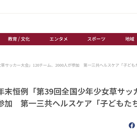
教育 / 文化
エンタメ
スポーツ
地域
経済 / ビジネス
誰もが輝いて働く社会へ
草サッカー大会」120チーム、2000人が参加 第一三共ヘルスケア「子ども
くらし
天皇杯サッカー
教育 / 文化
オートレース
年末恒例「第39回全国少年少女草サッ
エンタメ
競輪
スポーツ
ボートレース
人が参加 第一三共ヘルスケア「子どもた
地域
棋王戦
キーパーソン
女流本因坊戦