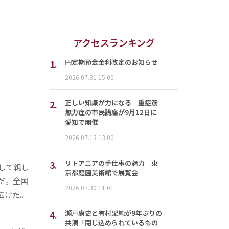
アクセスランキング
1.
円定期預金金利改定のお知らせ
2026.07.31 15:00
2.
正しい知識が力になる 重症筋
無力症の市民講座が9月12日に
愛知で開催
2026.07.13 13:00
3.
リトアニアの手仕事の魅力 東
して親し
京都庭園美術館で展覧会
だ。全国
2026.07.30 11:01
広げた。
4.
瀬戸康史と有村架純が9年ぶりの
共演「閉じ込められているもの