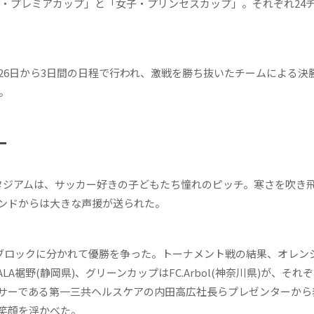
男子・プレミアカップ」と「女子・プリンセスカップ」。それぞれ24
6日から3日間の日程で行われ、激戦を勝ち抜いたチームによる決勝
。
ー
ジアムは、サッカー好きの子どもたち憧れのピッチ。寒さを吹き
ンドからは大きな声援が送られた。
のブロックに分かれて優勝を争った。トーナメント戦の結果、オレン
A裾野(静岡県)、グリーンカップはFC.Arbol(神奈川県)が、それ
サーである第一三共ヘルスケアの内田高広社長らプレゼンターから
笑顔を浮かべた。