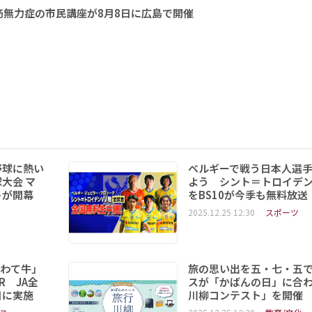
無力症の市民講座が8月8日に広島で開催
野球に熱い
ベルギーで戦う日本人選
大会 マ
よう シント＝トロイデ
トが開幕
をBS10が今季も無料放送
2025.12.25 12:30
スポーツ
いわて牛」
旅の思い出を五・七・五
R JA全
スが「かばんの日」に合
日に実施
川柳コンテスト」を開催