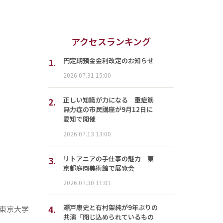
アクセスランキング
1.
円定期預金金利改定のお知らせ
2026.07.31 15:00
2.
正しい知識が力になる 重症筋
無力症の市民講座が9月12日に
愛知で開催
2026.07.13 13:00
3.
リトアニアの手仕事の魅力 東
京都庭園美術館で展覧会
2026.07.30 11:01
4.
瀬戸康史と有村架純が9年ぶりの
東京大学
共演「閉じ込められているもの