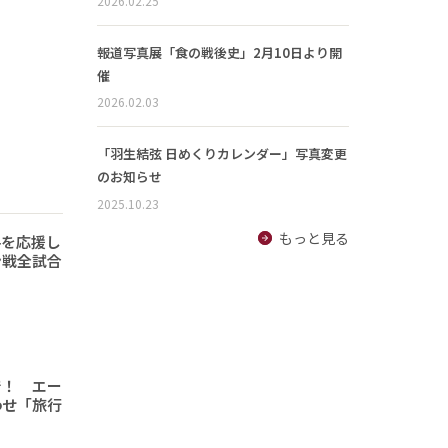
2026.02.25
報道写真展「食の戦後史」2月10日より開
催
2026.02.03
「羽生結弦 日めくりカレンダー」写真変更
のお知らせ
2025.10.23
もっと見る
手を応援し
ン戦全試合
で！ エー
わせ「旅行