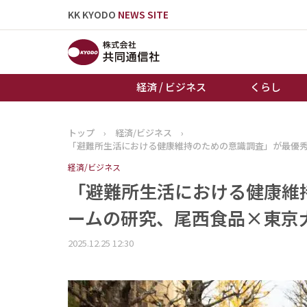
KK KYODO
NEWS SITE
経済 / ビジネス
くらし
トップ
›
経済/ビジネス
›
トップページ
「避難所生活における健康維持のための意識調査」が最優
お知らせ
経済/ビジネス
「避難所生活における健康維
ームの研究、尾西食品×東京
2025.12.25 12:30