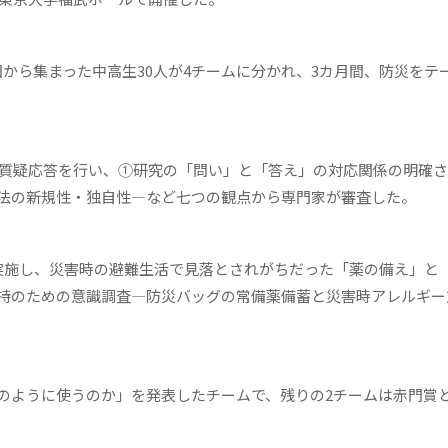
から集まった中高生30人が4チームに分かれ、3カ月間、防災をテ
の質疑応答を行い、①研究の「問い」と「答え」の対応関係の明確
法の新規性・独自性―など七つの観点から専門家が審査した。
実施し、災害時の避難生活で見落とされがちだった「薬の備え」と
持のための意識調査―防災バッグの常備薬備蓄と災害時アレルギー
ように使うのか」を発表したチームで、残りの2チームは赤門賞