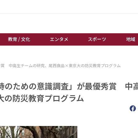
教育 / 文化
エンタメ
スポーツ
地域
経済 / ビジネス
誰もが輝いて働く社会へ
秀賞 中高生チームの研究、尾西食品×東京大の防災教育プログラム
くらし
天皇杯サッカー
教育 / 文化
オートレース
持のための意識調査」が最優秀賞 中
エンタメ
競輪
大の防災教育プログラム
スポーツ
ボートレース
地域
棋王戦
キーパーソン
女流本因坊戦