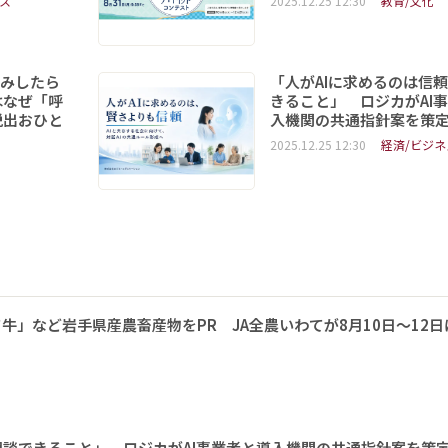
ス
2025.12.25 12:30
教育/文化
読みしたら
「人がAIに求めるのは信
はなぜ「呼
きること」 ロジカがAI
脱出おひと
入機関の共通指針案を策
2025.12.25 12:30
経済/ビジネ
牛」など岩手県産農畜産物をPR JA全農いわてが8月10日～12日
相談できること」 ロジカがAI事業者と導入機関の共通指針案を策