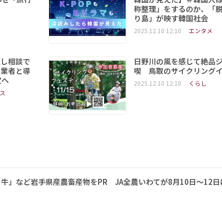
称整理」をするのか、「
り島」が映す韓国社会
2025.12.10 12:10
エンタメ
頼し相談で
日野川の風を感じて絶品
事業者と導
喫 鳥取のサイクリング
定へ
2025.12.10 12:10
くらし
ス
牛」など岩手県産農畜産物をPR JA全農いわてが8月10日～12日