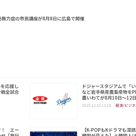
無力症の市民講座が8月8日に広島で開催
手を応援し
ドジャースタジアムで「い
ン戦全試合
など岩手県産農畜産物をPR
農いわてが8月10日～12
2025.12.10 12:10
経済/ビジネ
で！ エー
【K-POPもKドラマも深
わせ「旅行
韓国が見えた】＃韓国人