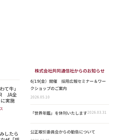
株式会社共同通信社からのお知らせ
6/19(金）開催 採用広報セミナー＆ワー
わて牛」
クショップのご案内
 JA全
2026.05.10
日に実施
ス
2026.03.31
「世界年鑑」を休刊いたします
公正取引委員会からの勧告について
読みしたら
はなぜ「呼