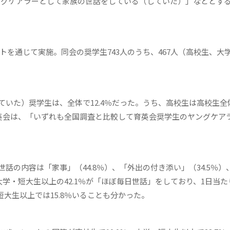
ヤングケアラーとして家族の世話をしている（していた）」などとす
トを通じて実施。同会の奨学生743人のうち、467人（高校生、大
いた）奨学生は、全体で12.4％だった。うち、高校生は高校生全
同育英会は、「いずれも全国調査と比較して育英会奨学生のヤングケア
の内容は「家事」（44.8％）、「外出の付き添い」（34.5％）
、大学・短大生以上の42.1％が「ほぼ毎日世話」をしており、1日当た
短大生以上では15.8％いることも分かった。