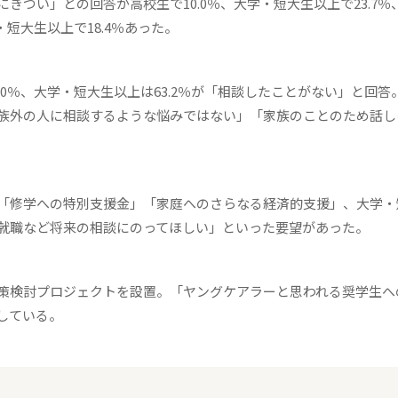
つい」との回答が高校生で10.0％、大学・短大生以上で23.7％
短大生以上で18.4％あった。
0％、大学・短大生以上は63.2％が「相談したことがない」と回答
族外の人に相談するような悩みではない」「家族のことのため話し
「修学への特別支援金」「家庭へのさらなる経済的支援」、大学・
就職など将来の相談にのってほしい」といった要望があった。
策検討プロジェクトを設置。「ヤングケアラーと思われる奨学生へ
している。