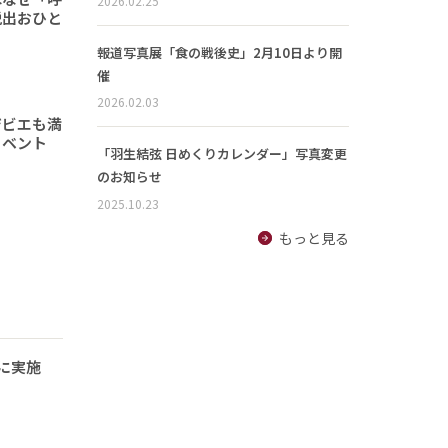
2026.02.25
脱出おひと
報道写真展「食の戦後史」2月10日より開
催
2026.02.03
ジビエも満
イベント
「羽生結弦 日めくりカレンダー」写真変更
のお知らせ
2025.10.23
もっと見る
に実施