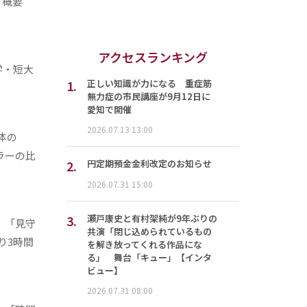
る概要
アクセスランキング
学・短大
1.
正しい知識が力になる 重症筋
無力症の市民講座が9月12日に
愛知で開催
2026.07.13 13:00
体の
ラーの比
2.
円定期預金金利改定のお知らせ
2026.07.31 15:00
3.
瀬戸康史と有村架純が9年ぶりの
、「見守
共演「閉じ込められているもの
り3時間
を解き放ってくれる作品にな
る」 舞台「キュー」【インタ
ビュー】
2026.07.31 08:00