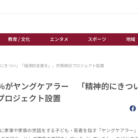
教育 / 文化
エンタメ
スポーツ
地域
経済 / ビジネス
誰もが輝いて働く社会へ
神的にきつい」「経済的支援を」、対策検討プロジェクト設置
くらし
天皇杯サッカー
教育 / 文化
オートレース
4％がヤングケアラー 「精神的にきつ
エンタメ
競輪
プロジェクト設置
スポーツ
ボートレース
地域
棋王戦
キーパーソン
女流本因坊戦
に家事や家族の世話をする子ども・若者を指す「ヤングケアラー