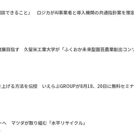
相談できること」 ロジカがAI事業者と導入機関の共通指針案を策
発展目指す 久留米工業大学が「ふくおか未来型園芸農業創出コン
上げる方法を伝授 いえらぶGROUPが8月18、20日に無料セミ
ーへ マツダが取り組む「水平リサイクル」
ー