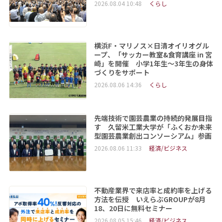
2026.08.04 10:48
くらし
横浜F・マリノス×日清オイリオグル
ープ、「サッカー教室&食育講座 in 宮
崎」を開催 小学1年生～3年生の身体
づくりをサポート
2026.08.06 14:36
くらし
先端技術で園芸農業の持続的発展目指
す 久留米工業大学が「ふくおか未来
型園芸農業創出コンソーシアム」参画
2026.08.06 11:33
経済/ビジネス
不動産業界で来店率と成約率を上げる
方法を伝授 いえらぶGROUPが8月
18、20日に無料セミナー
2026.08.05 15:46
経済/ビジネス