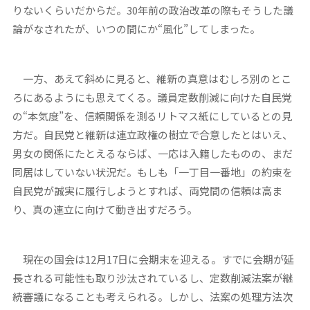
りないくらいだからだ。30年前の政治改革の際もそうした議
論がなされたが、いつの間にか“風化”してしまった。
一方、あえて斜めに見ると、維新の真意はむしろ別のとこ
ろにあるようにも思えてくる。議員定数削減に向けた自民党
の“本気度”を、信頼関係を測るリトマス紙にしているとの見
方だ。自民党と維新は連立政権の樹立で合意したとはいえ、
男女の関係にたとえるならば、一応は入籍したものの、まだ
同居はしていない状況だ。もしも「一丁目一番地」の約束を
自民党が誠実に履行しようとすれば、両党間の信頼は高ま
り、真の連立に向けて動き出すだろう。
現在の国会は12月17日に会期末を迎える。すでに会期が延
長される可能性も取り沙汰されているし、定数削減法案が継
続審議になることも考えられる。しかし、法案の処理方法次