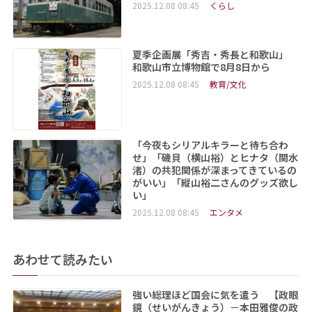
2025.12.08 08:45
くらし
夏季企画展「秀吉・秀長と和歌山」
和歌山市立博物館で8月8日から
2025.12.08 08:45
教育/文化
「今夜もシリアルキラーと待ち合わ
せ」「磯貝（横山裕）とヒナタ（関水
渚）の共犯関係が深まってきているの
がいい」「縦山裕二さんのグッズ欲し
い」
2025.12.08 08:45
エンタメ
あわせて読みたい
強い総理ほど国会に気を遣う 【政眼
鏡（せいがんきょう）－本田雅俊の政