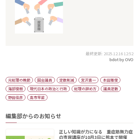
最終更新: 2025.12.16 12:52
bdot by OVO
元総理の晩節
国会議員
定数削減
宮沢喜一
本田雅俊
海部俊樹
現代日本の政治と行政
総理の辞め方
議員定数
野田佳彦
高市早苗
編集部からのお知らせ
正しい知識が力になる 重症筋無力症
の市民講座が10月3日に熊本で開催