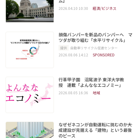
ム】
2026.04.10 10:30
経済/ビジネス
損傷バンパーを新品のバンパーへ マ
ツダが取り組む「水平リサイクル」
提供
自動車リサイクル促進センター
2026.08.06 14:12
SPONSORED
行革甲子園 沼尾波子 東洋大学教
授 連載「よんななエコノミー」
2026.08.05 16:36
地域
なぜゼネコンが自動運転に挑むのか――大
成建設が見据える「建物」という最後
のピース