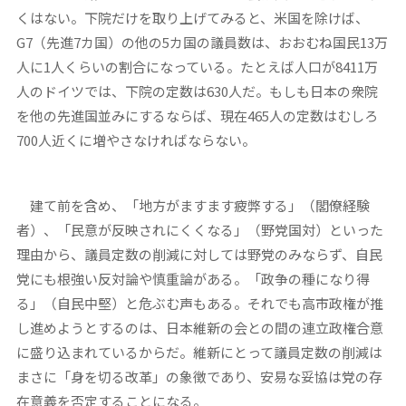
くはない。下院だけを取り上げてみると、米国を除けば、
G7（先進7カ国）の他の5カ国の議員数は、おおむね国民13万
人に1人くらいの割合になっている。たとえば人口が8411万
人のドイツでは、下院の定数は630人だ。もしも日本の衆院
を他の先進国並みにするならば、現在465人の定数はむしろ
700人近くに増やさなければならない。
建て前を含め、「地方がますます疲弊する」（閣僚経験
者）、「民意が反映されにくくなる」（野党国対）といった
理由から、議員定数の削減に対しては野党のみならず、自民
党にも根強い反対論や慎重論がある。「政争の種になり得
る」（自民中堅）と危ぶむ声もある。それでも高市政権が推
し進めようとするのは、日本維新の会との間の連立政権合意
に盛り込まれているからだ。維新にとって議員定数の削減は
まさに「身を切る改革」の象徴であり、安易な妥協は党の存
在意義を否定することになる。