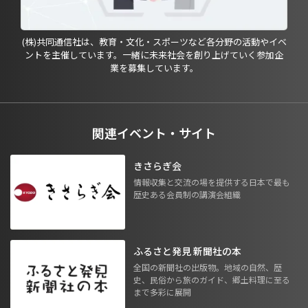
(株)共同通信社は、教育・文化・スポーツなど各分野の活動やイベ
ントを主催しています。一緒に未来社会を創り上げていく参加企
業を募集しています。
関連イベント・サイト
きさらぎ会
情報収集と交流の場を提供する日本で最も
歴史ある会員制の講演会組織
ふるさと発見 新聞社の本
全国の新聞社の出版物。地域の自然、歴
史、民俗から旅のガイド、郷土料理に至る
まで多彩に展開