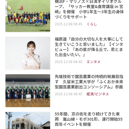
横浜F・マリノス×日清オイリオグル
ープ、「サッカー教室&食育講座 in 宮
崎」を開催 小学1年生～3年生の身体
づくりをサポート
2025.12.08 08:45
くらし
福原遥「自分の大切な人を大事にして
生きていこうと思いました」【インタ
ビュー】『あの星が降る丘で、君とま
た出会いたい。』
2025.12.08 08:45
エンタメ
先端技術で園芸農業の持続的発展目指
す 久留米工業大学が「ふくおか未来
型園芸農業創出コンソーシアム」参画
2025.12.08 08:45
経済/ビジネス
55年間、京の街を走り続けてきた車
両 嵐山線・モボ301形、運行開始55
周年イベントを開催