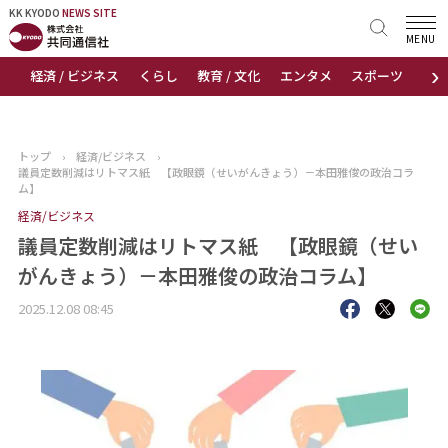
KK KYODO
KK KYODO
NEWS SITE
NEWS SITE
MENU
›
経済 / ビジネス
くらし
教育 / 文化
エンタメ
スポーツ
地
トップページ
お知らせ
トップ
›
経済/ビジネス
›
議員定数削減はリトマス紙 【政眼鏡（せいがんきょう）－本田雅俊の政治コラ
ニュース
ム】
経済/ビジネス
おすすめコンテンツ
議員定数削減はリトマス紙 【政眼鏡（せい
がんきょう）－本田雅俊の政治コラム】
出版物
2025.12.08 08:45
会社概要