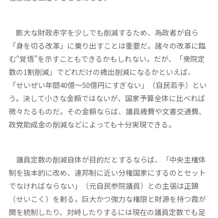
膨大な財政赤字を少しでも削減するため、為政者が自ら
「身を切る改革」に乗り出すことは重要だ。諸々の改革に臨
む“覚悟”を示すこともできるかもしれない。だが、「衆院定
数の1割削減」でどれだけの歳出削減になるかといえば、
「せいぜい年間40億～50億円にすぎない」（自民若手）とい
う。決して小さな金額ではないが、国家予算全体に比べれば
微々たるものだ。その金額ならば、議員歳費や文書交通費、
政党助成金の削減などによっても十分実現できる。
議員定数の削減自体が目的だとするならば、「中央主権体
制を抜本的に改め、連邦制に近い分権国家にするのとセット
でなければならない」（元自民参院議員）との主張は正鵠
（せいこく）を射る。巨大かつ強力な権限と財源を持つ霞が
関を統制したり、対峙したりするには現在の議員定数でも足