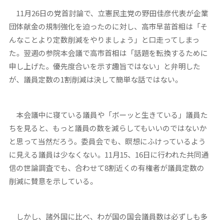
11月26日の党首討論で、立憲民主党の野田佳彦代表が企業
団体献金の規制強化を迫ったのに対し、高市早苗首相は「そ
んなことより定数削減をやりましょう」と口走ってしまっ
た。翌週の参院本会議で高市首相は「話題を転換するために
申し上げた。優先度合いを示す趣旨ではない」と弁明した
が、議員定数の1割削減は決して簡単な話ではない。
本会議中に寝ている議員や「ボーッと生きている」議員た
ちを見ると、もっと議員の数を減らしてもいいのではないか
と思って当然だろう。委員会でも、瞑想にふけっているよう
に見える議員は少なくない。11月15、16日に行われた共同通
信の世論調査でも、合わせて8割近くの有権者が議員定数の
削減に賛意を示している。
しかし、諸外国に比べ、わが国の国会議員数は必ずしも多