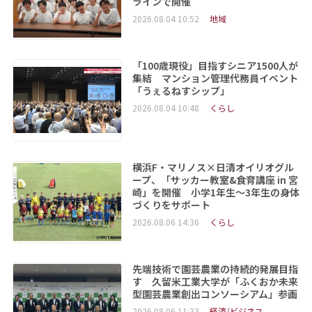
ラインで開催
2026.08.04 10:52
地域
「100歳現役」目指すシニア1500人が
集結 マンション管理代務員イベント
「うぇるねすシップ」
2026.08.04 10:48
くらし
横浜F・マリノス×日清オイリオグル
ープ、「サッカー教室&食育講座 in 宮
崎」を開催 小学1年生～3年生の身体
づくりをサポート
2026.08.06 14:36
くらし
先端技術で園芸農業の持続的発展目指
す 久留米工業大学が「ふくおか未来
型園芸農業創出コンソーシアム」参画
2026.08.06 11:33
経済/ビジネス