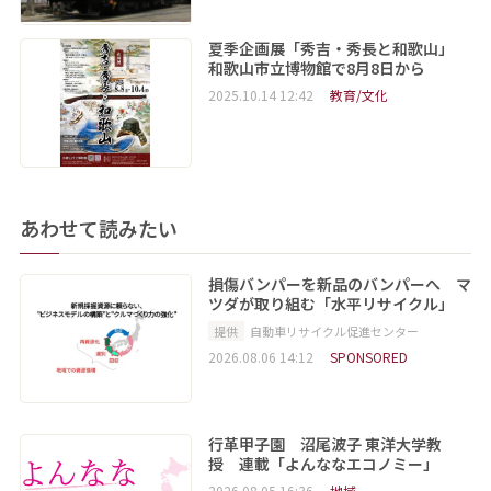
夏季企画展「秀吉・秀長と和歌山」
和歌山市立博物館で8月8日から
2025.10.14 12:42
教育/文化
あわせて読みたい
損傷バンパーを新品のバンパーへ マ
ツダが取り組む「水平リサイクル」
提供
自動車リサイクル促進センター
2026.08.06 14:12
SPONSORED
行革甲子園 沼尾波子 東洋大学教
授 連載「よんななエコノミー」
2026.08.05 16:36
地域