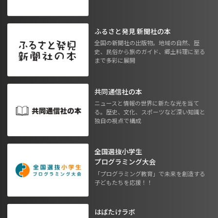
ふるさと発見 新聞社の本
全国の新聞社の出版物。地域の自然、歴
史、民俗から旅のガイド、郷土料理に至る
まで多彩に展開
共同通信社の本
ニュースと情報の世界に新たな光を当て
る。歴史、文化、スポーツなど深い知識と
独自の視点で構成
全国選抜小学生
プログラミング大会
「プログラミング教育」で未来を創造する
子どもたちを応援！！
はばたけラボ