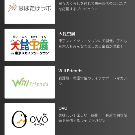
日々のくらしを通じて未来世代のはばたき
を応援するプロジェクト
大昆虫展
東京スカイツリータウンにて開催。子ども
も大人もみんなで楽しめる企画が満載！
Will Friends
看護職・看護学生のライフサポートマガジ
ン。
OVO
美味しい！楽しい！感動！ 身近で旬な話
題を発信するウェブマガジン