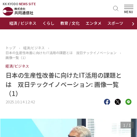
KK KYODO
KK KYODO
NEWS SITE
NEWS SITE
MENU
›
経済 / ビジネス
くらし
教育 / 文化
エンタメ
スポーツ
地
トップページ
お知らせ
トップ
›
経済/ビジネス
›
日本の生産性改善に向けたIT活用の課題とは 双日テックイノベーション
›
ニュース
画像一覧（1）
経済/ビジネス
おすすめコンテンツ
日本の生産性改善に向けたIT活用の課題と
は 双日テックイノベーション: 画像一覧
出版物
（1）
会社概要
2025.10.14 12:42
1
/
1