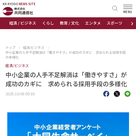
KK KYODO
KK KYODO
NEWS SITE
NEWS SITE
MENU
›
経済 / ビジネス
くらし
教育 / 文化
エンタメ
スポーツ
地
トップページ
お知らせ
トップ
›
経済/ビジネス
›
中小企業の人手不足解消は「働きやすさ」が成功のカギに 求められる採用手段
ニュース
の多様化
経済/ビジネス
おすすめコンテンツ
中小企業の人手不足解消は「働きやすさ」が
成功のカギに 求められる採用手段の多様化
出版物
2025.10.06 09:30
会社概要