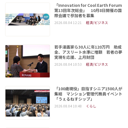
「Innovation for Cool Earth Forum
第13回年次総会」 10月8日開催の国
際会議で参加者を募集
2026.08.04 12:21
経済/ビジネス
若手漫画家ら30人に年120万円 助成
金、アスリート水準に増額 若者の夢
実現を応援、上月財団
2026.08.04 10:53
経済/ビジネス
「100歳現役」目指すシニア1500人が
集結 マンション管理代務員イベント
「うぇるねすシップ」
2026.08.04 10:48
くらし