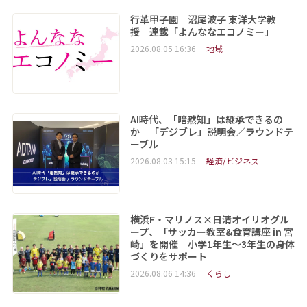
行革甲子園 沼尾波子 東洋大学教
授 連載「よんななエコノミー」
2026.08.05 16:36
地域
AI時代、「暗黙知」は継承できるの
か 「デジブレ」説明会／ラウンドテ
ーブル
2026.08.03 15:15
経済/ビジネス
横浜F・マリノス×日清オイリオグル
ープ、「サッカー教室&食育講座 in 宮
崎」を開催 小学1年生～3年生の身体
づくりをサポート
2026.08.06 14:36
くらし