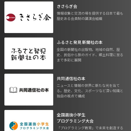
きさらぎ会
情報収集と交流の場を提供する日本で最も
歴史ある会員制の講演会組織
ふるさと発見 新聞社の本
全国の新聞社の出版物。地域の自然、歴
史、民俗から旅のガイド、郷土料理に至る
まで多彩に展開
共同通信社の本
ニュースと情報の世界に新たな光を当て
る。歴史、文化、スポーツなど深い知識と
独自の視点で構成
全国選抜小学生
プログラミング大会
「プログラミング教育」で未来を創造する