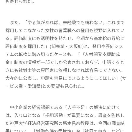
も寄せられた。
また、「やる気があれば、未経験でも構わない。これまで
採用してこなかった女性の営業職への登用も視野に入れてい
る。評価制度にも透明性を持たせ、今期から基本給の昇給に
評価制度を採用した」(卸売業・大阪府)と、登用や評価シス
テムの転換に踏み切ったケースも。「『人材開発支援助成
金』制度の情報が一部でしか公表されておらず、申請すると
きにも社労士等の専門家に依頼しなければ容易にできない。
大々的に公表し、申請も容易にできるようにしてほしい」(サ
ービス業・愛知県)との要望も見られた。
中小企業の経営課題である「人手不足」の解決に向けて
は、入り口となる「採用活動」が重要になる。調査を監修し
た神戸大学経済経営研究所の柴本昌彦教授は、今回の調査結
果について、「労働条件の柔軟性」や「社風の良さ」などに