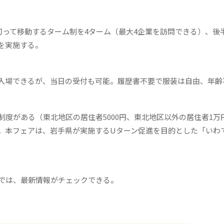
切って移動するターム制を4ターム（最大4企業を訪問できる）、後
を実施する。
入場できるが、当日の受付も可能。履歴書不要で服装は自由、年齢
制度がある（東北地区の居住者
5000
円、東北地区以外の居住者
1万
。
本フェアは、岩手県が実施するUターン促進を目的とした「いわ
では、最新情報がチェックできる。