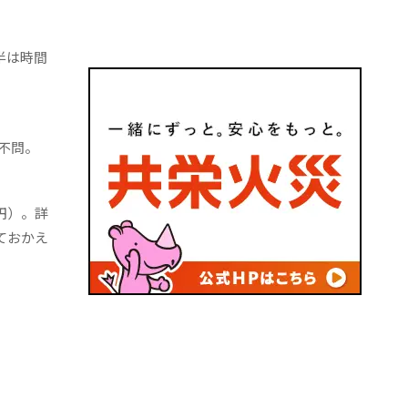
半は時間
不問。
円
）。詳
ておかえ