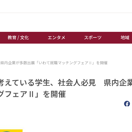
教育 / 文化
エンタメ
スポーツ
地域
経済 / ビジネス
誰もが輝いて働く社会へ
 県内企業が多数出展「いわて就職マッチングフェアⅡ」を開催
くらし
天皇杯サッカー
教育 / 文化
オートレース
考えている学生、社会人必見 県内企
エンタメ
競輪
グフェアⅡ」を開催
スポーツ
ボートレース
地域
棋王戦
キーパーソン
女流本因坊戦