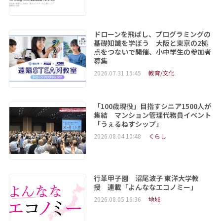
ドローンを飛ばし、プログラミングの
基礎知識を学ぼう 大阪と東京の2拠
点をつないで開催、小中学生の参加者
募集
2026.07.31 15:45
教育/文化
「100歳現役」目指すシニア1500人が
集結 マンション管理代務員イベント
「うぇるねすシップ」
2026.08.04 10:48
くらし
行革甲子園 沼尾波子 東洋大学教
授 連載「よんななエコノミー」
2026.08.05 16:36
地域