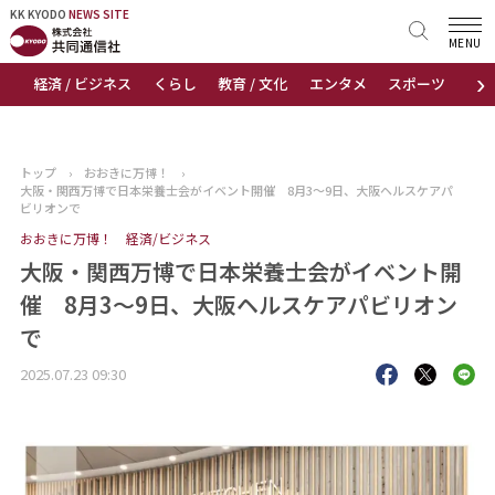
KK KYODO
KK KYODO
NEWS SITE
NEWS SITE
MENU
›
経済 / ビジネス
くらし
教育 / 文化
エンタメ
スポーツ
地
トップページ
お知らせ
トップ
›
おおきに万博！
›
大阪・関西万博で日本栄養士会がイベント開催 8月3～9日、大阪ヘルスケアパ
ニュース
ビリオンで
おおきに万博！
経済/ビジネス
おすすめコンテンツ
大阪・関西万博で日本栄養士会がイベント開
催 8月3～9日、大阪ヘルスケアパビリオン
出版物
で
会社概要
2025.07.23 09:30