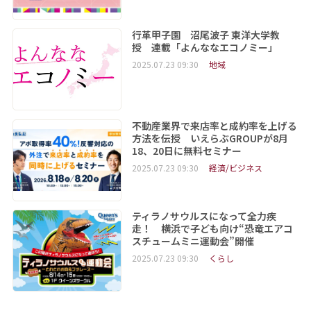
行革甲子園 沼尾波子 東洋大学教
授 連載「よんななエコノミー」
2025.07.23 09:30
地域
不動産業界で来店率と成約率を上げる
方法を伝授 いえらぶGROUPが8月
18、20日に無料セミナー
2025.07.23 09:30
経済/ビジネス
ティラノサウルスになって全力疾
走！ 横浜で子ども向け“恐竜エアコ
スチュームミニ運動会”開催
2025.07.23 09:30
くらし