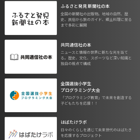
ふるさと発見 新聞社の本
全国の新聞社の出版物。地域の自然、歴
史、民俗から旅のガイド、郷土料理に至る
まで多彩に展開
共同通信社の本
ニュースと情報の世界に新たな光を当て
る。歴史、文化、スポーツなど深い知識と
独自の視点で構成
全国選抜小学生
プログラミング大会
「プログラミング教育」で未来を創造する
子どもたちを応援！！
はばたけラボ
日々のくらしを通じて未来世代のはばたき
を応援するプロジェクト