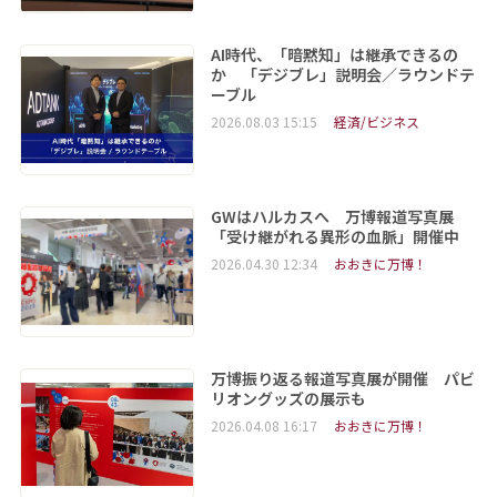
AI時代、「暗黙知」は継承できるの
か 「デジブレ」説明会／ラウンドテ
ーブル
2026.08.03 15:15
経済/ビジネス
GWはハルカスへ 万博報道写真展
「受け継がれる異形の血脈」開催中
2026.04.30 12:34
おおきに万博！
万博振り返る報道写真展が開催 パビ
リオングッズの展示も
2026.04.08 16:17
おおきに万博！