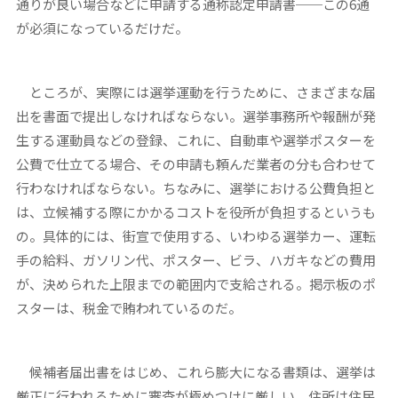
通りが良い場合などに申請する通称認定申請書──この6通
が必須になっているだけだ。
ところが、実際には選挙運動を行うために、さまざまな届
出を書面で提出しなければならない。選挙事務所や報酬が発
生する運動員などの登録、これに、自動車や選挙ポスターを
公費で仕立てる場合、その申請も頼んだ業者の分も合わせて
行わなければならない。ちなみに、選挙における公費負担と
は、立候補する際にかかるコストを役所が負担するというも
の。具体的には、街宣で使用する、いわゆる選挙カー、運転
手の給料、ガソリン代、ポスター、ビラ、ハガキなどの費用
が、決められた上限までの範囲内で支給される。掲示板のポ
スターは、税金で賄われているのだ。
候補者届出書をはじめ、これら膨大になる書類は、選挙は
厳正に行われるために審査が極めつけに厳しい。住所は住民