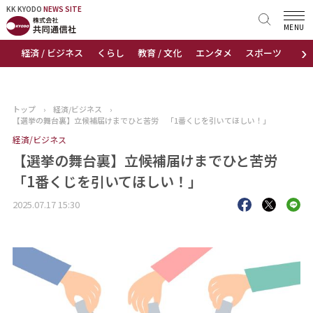
KK KYODO
KK KYODO
NEWS SITE
NEWS SITE
MENU
›
経済 / ビジネス
くらし
教育 / 文化
エンタメ
スポーツ
地
トップページ
お知らせ
トップ
›
経済/ビジネス
›
【選挙の舞台裏】立候補届けまでひと苦労 「1番くじを引いてほしい！」
ニュース
経済/ビジネス
【選挙の舞台裏】立候補届けまでひと苦労
おすすめコンテンツ
「1番くじを引いてほしい！」
出版物
2025.07.17 15:30
会社概要