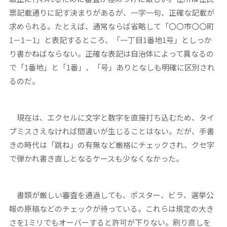
票記載通りに記す決まりがあるが、一字一句、正確な記載が
求められる。たとえば、通常ならば省略して「〇〇市〇〇町
1－1－1」と表記するところ、「一丁目1番地1号」としっか
り書かねばならない。正確な表記は自治体によって異なるの
で「1番地」と「1番」、「号」ありとなしも明確に区別され
るのだ。
現在は、エクセルに文字と数字を直接打ち込むため、タイ
プミスさえなければ間違いが生じることはない。だが、手書
きの時代は「跳ね」の有無など厳格にチェックされ、クセ字
で弾かれ書き直しとなるケースも少なくなかった。
書類が厳しい審査を通過しても、ポスター、ビラ、選挙公
報の原稿などのチェックが待っている。これらは規定の大き
さを1ミリでもオーバーすると許可が下りない。刷り直しを