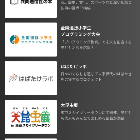
る。歴史、文化、スポーツなど深い知識と
独自の視点で構成
全国選抜小学生
プログラミング大会
「プログラミング教育」で未来を創造する
子どもたちを応援！！
はばたけラボ
日々のくらしを通じて未来世代のはばたき
を応援するプロジェクト
大昆虫展
東京スカイツリータウンにて開催。子ども
も大人もみんなで楽しめる企画が満載！