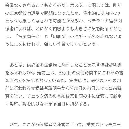
余儀なくされることもあるのだ。ポスターに関しては、昨年
の東京都知事選挙で問題になったため、将来的には内容のチ
ェックも厳しくなされる可能性があるが、ベテランの選挙関
係者によれば、とにかく内容よりも大きさに気を配るととも
に、「掲示責任者」と「印刷所」の住所・氏名を忘れないよ
うに気を付ければ、難しい作業ではないという。
あとは、供託金を法務局に納付したことを示す供託証明書
を添えればOK。建前上は、公示日の受付時間中にこれらの書
類すべてを提出となっているが、実際には、選挙の1～2カ月
前に行われる立候補者説明会から公示日の前日までに事前審
査を行い、チェック済みの書類は茶封筒の中に保管して厳重
に封印、封を開けないまま当日に持参する。
さて、ここから候補者や陣営にとって、重要なセレモニー