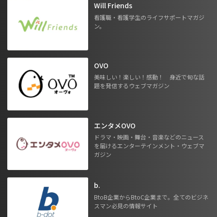
Will Friends
看護職・看護学生のライフサポートマガジ
ン。
OVO
美味しい！楽しい！感動！ 身近で旬な話
題を発信するウェブマガジン
エンタメOVO
ドラマ・映画・舞台・音楽などのニュース
を届けるエンターテインメント・ウェブマ
ガジン
b.
BtoB企業からBtoC企業まで。全てのビジネ
スマン必見の情報サイト