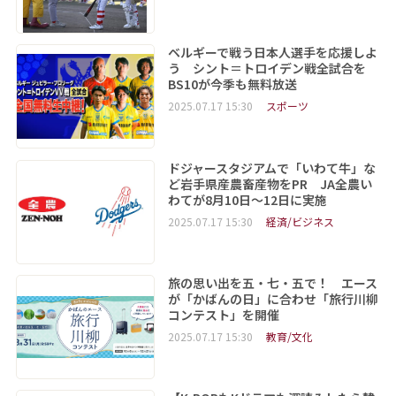
ベルギーで戦う日本人選手を応援しよ
う シント＝トロイデン戦全試合を
BS10が今季も無料放送
2025.07.17 15:30
スポーツ
ドジャースタジアムで「いわて牛」な
ど岩手県産農畜産物をPR JA全農い
わてが8月10日～12日に実施
2025.07.17 15:30
経済/ビジネス
旅の思い出を五・七・五で！ エース
が「かばんの日」に合わせ「旅行川柳
コンテスト」を開催
2025.07.17 15:30
教育/文化