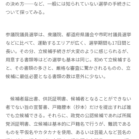
の決め方──など、一般には知られていない選挙の手続きに
ついて探ってみる。
参議院議員選挙は、衆議院、都道府県議会や市町村議員選挙
などに比べて、運動するエリアが広く、選挙期間も17日間と
長い。その分、立候補手続きが大変のように感じられるが、
用意する書類等はどの選挙も基本は同じ。初めて立候補する
と、その書類の多さと、厳格な審査に驚かされるものの、立
候補に最低必要となる書類の数は意外に少ない。
候補者届出書、供託証明書、候補者となることができない
者でない旨の宣誓書、戸籍謄本（抄本）だけを提出すれば誰
でも立候補できる。それらに、政党の公認候補であれば所属
党派証明書、立候補は基本的に戸籍名で行うが、難読である
ものを平仮名やカタカナを使用、あるいは芸能人など芸名の