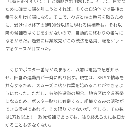
「1番を必ず引いて！」と懇願され困惑した。そして、目立つ
ために確実に端を引こうとすれば、多くの自治体では最後の
番号を引けば端になる。そこで、わざと端の番号を取るため
に、受け付け終了の8時30分以降に現れる候補者も。それ以
降の候補者はくじを引かないので、自動的に終わりの番号に
なるからだ。過去には某政党がこの戦法を活用、端をゲット
するケースが目立った。
くじでポスター番号が決まると、以前は電話で急ぎ知ら
せ、陣営の運動員が一斉に貼り出す。現在は、SNSで情報を
共有するため、スムーズに貼り作業を始めることができるよ
うになった。ただし、参議院選挙の場合、地方区は全県選挙
になるため、ポスター貼りに難儀する。組織ぐるみの活動が
できる候補であれば、その限りではないが、何しろ、その数
は1万枚以上！ 政党候補であっても、貼り終えるのに数日か
かることも少なくない。