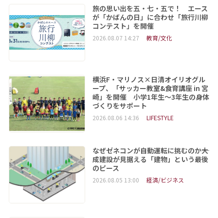
旅の思い出を五・七・五で！ エース
が「かばんの日」に合わせ「旅行川柳
コンテスト」を開催
2026.08.07 14:27
教育/文化
横浜F・マリノス×日清オイリオグル
ープ、「サッカー教室&食育講座 in 宮
崎」を開催 小学1年生～3年生の身体
づくりをサポート
2026.08.06 14:36
LIFESTYLE
なぜゼネコンが自動運転に挑むのか――大
成建設が見据える「建物」という最後
のピース
2026.08.05 13:00
経済/ビジネス