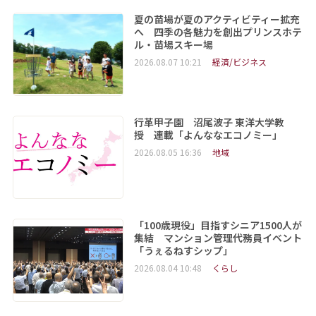
夏の苗場が夏のアクティビティー拡充
へ 四季の各魅力を創出プリンスホテ
ル・苗場スキー場
2026.08.07 10:21
経済/ビジネス
行革甲子園 沼尾波子 東洋大学教
授 連載「よんななエコノミー」
2026.08.05 16:36
地域
「100歳現役」目指すシニア1500人が
集結 マンション管理代務員イベント
「うぇるねすシップ」
2026.08.04 10:48
くらし