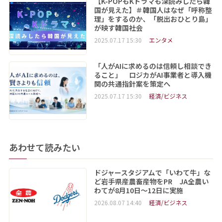
【K-POPもKドラマも深読みしたら韓
国が見えた】＃韓国人はなぜ「呼称整
理」をするのか、「脱出おひとり島」
が映す韓国社会
2025.07.17 15:30
エンタメ
「人がAIに求めるのは信頼し相談でき
ること」 ロジカがAI事業者と導入機
関の共通指針案を策定へ
2025.07.17 15:30
経済/ビジネス
あわせて読みたい
ドジャースタジアムで「いわて牛」な
ど岩手県産農畜産物をPR JA全農い
わてが8月10日～12日に実施
2026.08.07 14:40
経済/ビジネス