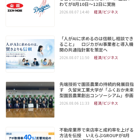
わてが8月10日～12日に実施
2026.08.07 14:40
経済/ビジネス
「人がAIに求めるのは信頼し相談でき
ること」 ロジカがAI事業者と導入機
関の共通指針案を策定へ
2026.08.07 11:50
経済/ビジネス
先端技術で園芸農業の持続的発展目指
す 久留米工業大学が「ふくおか未来
型園芸農業創出コンソーシアム」参画
2026.08.06 11:33
経済/ビジネス
不動産業界で来店率と成約率を上げる
方法を伝授 いえらぶGROUPが8月