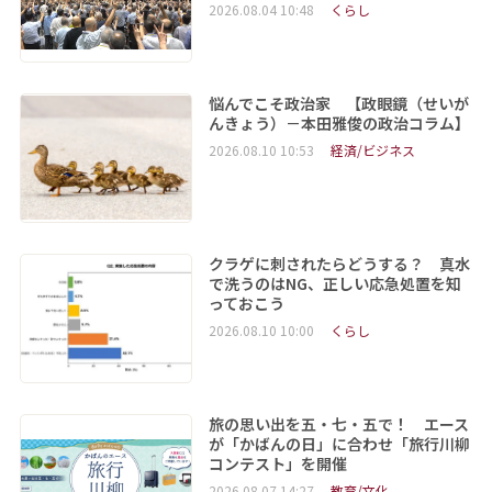
2026.08.04 10:48
くらし
悩んでこそ政治家 【政眼鏡（せいが
んきょう）－本田雅俊の政治コラム】
2026.08.10 10:53
経済/ビジネス
クラゲに刺されたらどうする？ 真水
で洗うのはNG、正しい応急処置を知
っておこう
2026.08.10 10:00
くらし
旅の思い出を五・七・五で！ エース
が「かばんの日」に合わせ「旅行川柳
コンテスト」を開催
2026.08.07 14:27
教育/文化