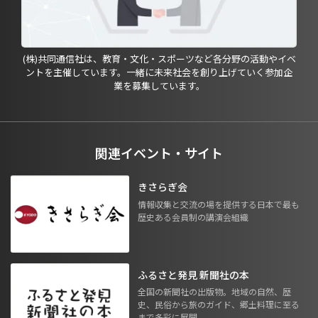
(株)共同通信社は、教育・文化・スポーツなど各分野の活動やイベ
ントを主催しています。一緒に未来社会を創り上げていく参加企
業を募集しています。
関連イベント・サイト
きさらぎ会
情報収集と交流の場を提供する日本で最も
歴史ある会員制の講演会組織
ふるさと発見 新聞社の本
全国の新聞社の出版物。地域の自然、歴
史、民俗から旅のガイド、郷土料理に至る
まで多彩に展開