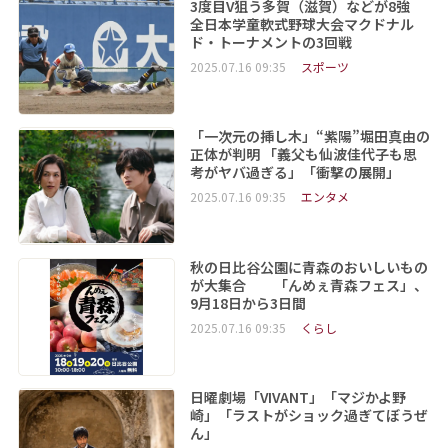
3度目V狙う多賀（滋賀）などが8強
全日本学童軟式野球大会マクドナル
ド・トーナメントの3回戦
2025.07.16 09:35
スポーツ
「一次元の挿し木」“紫陽”堀田真由の
正体が判明 「義父も仙波佳代子も思
考がヤバ過ぎる」「衝撃の展開」
2025.07.16 09:35
エンタメ
秋の日比谷公園に青森のおいしいもの
が大集合 「んめぇ青森フェス」、
9月18日から3日間
2025.07.16 09:35
くらし
日曜劇場「VIVANT」「マジかよ野
崎」「ラストがショック過ぎてぼうぜ
ん」