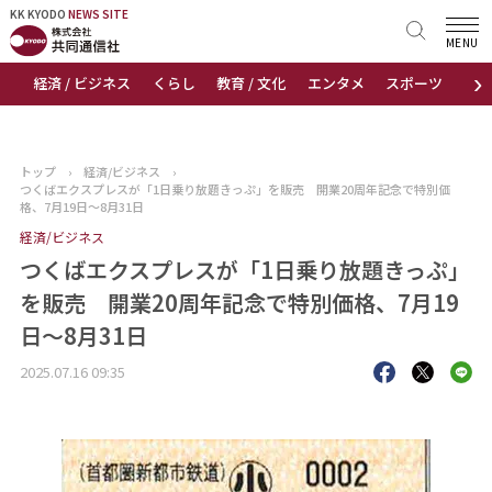
KK KYODO
KK KYODO
NEWS SITE
NEWS SITE
MENU
›
経済 / ビジネス
くらし
教育 / 文化
エンタメ
スポーツ
地
トップページ
お知らせ
トップ
›
経済/ビジネス
›
つくばエクスプレスが「1日乗り放題きっぷ」を販売 開業20周年記念で特別価
ニュース
格、7月19日～8月31日
経済/ビジネス
おすすめコンテンツ
つくばエクスプレスが「1日乗り放題きっぷ」
を販売 開業20周年記念で特別価格、7月19
出版物
日～8月31日
会社概要
2025.07.16 09:35