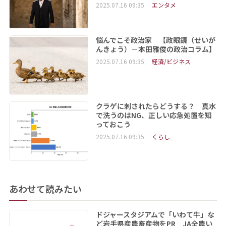
2025.07.16 09:35
エンタメ
悩んでこそ政治家 【政眼鏡（せいが
んきょう）－本田雅俊の政治コラム】
2025.07.16 09:35
経済/ビジネス
クラゲに刺されたらどうする？ 真水
で洗うのはNG、正しい応急処置を知
っておこう
2025.07.16 09:35
くらし
あわせて読みたい
ドジャースタジアムで「いわて牛」な
ど岩手県産農畜産物をPR JA全農い