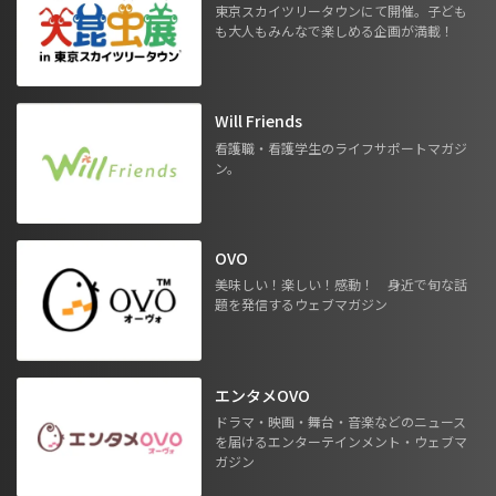
東京スカイツリータウンにて開催。子ども
も大人もみんなで楽しめる企画が満載！
Will Friends
看護職・看護学生のライフサポートマガジ
ン。
OVO
美味しい！楽しい！感動！ 身近で旬な話
題を発信するウェブマガジン
エンタメOVO
ドラマ・映画・舞台・音楽などのニュース
を届けるエンターテインメント・ウェブマ
ガジン