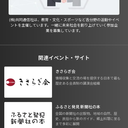
(株)共同通信社は、教育・文化・スポーツなど各分野の活動やイベ
ントを主催しています。一緒に未来社会を創り上げていく参加企
業を募集しています。
関連イベント・サイト
きさらぎ会
情報収集と交流の場を提供する日本で最も
歴史ある会員制の講演会組織
ふるさと発見 新聞社の本
全国の新聞社の出版物。地域の自然、歴
史、民俗から旅のガイド、郷土料理に至る
まで多彩に展開