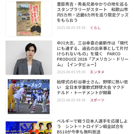
豊臣秀吉・秀長兄弟ゆかりの地を巡る
スタンプラリーがスタート 和歌山市
内5カ所・近畿6カ所を巡り限定グッズ
をもらおう
2025.06.05 09:30
くらし
中川大志、三谷幸喜の最新作は「現代
にも通ずる、過去の出来事として片付
けられないもの」を描く PARCO
PRODUCE 2026「アメリカン・ドリー
ム」【インタビュー】
2025.06.05 09:30
エンタメ
始球式の杉谷拳士さん、野球に熱い思
い 全日本学童軟式野球大会 マクド
ナルド・トーナメントが開幕
2025.06.05 09:30
スポーツ
ベルギーで戦う日本人選手を応援しよ
う シント＝トロイデン戦全試合を
BS10が今季も無料放送