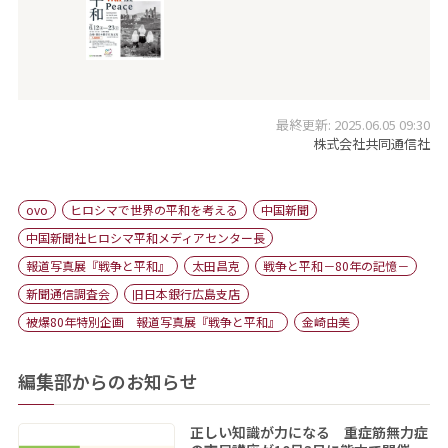
最終更新: 2025.06.05 09:30
株式会社共同通信社
ovo
ヒロシマで世界の平和を考える
中国新聞
中国新聞社ヒロシマ平和メディアセンター長
報道写真展『戦争と平和』
太田昌克
戦争と平和－80年の記憶－
新聞通信調査会
旧日本銀行広島支店
被爆80年特別企画 報道写真展『戦争と平和』
金崎由美
編集部からのお知らせ
正しい知識が力になる 重症筋無力症