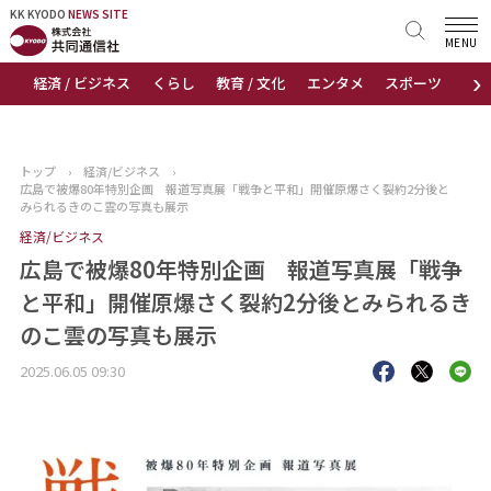
KK KYODO
KK KYODO
NEWS SITE
NEWS SITE
MENU
›
経済 / ビジネス
くらし
教育 / 文化
エンタメ
スポーツ
地
トップページ
お知らせ
トップ
›
経済/ビジネス
›
広島で被爆80年特別企画 報道写真展「戦争と平和」開催原爆さく裂約2分後と
ニュース
みられるきのこ雲の写真も展示
経済/ビジネス
おすすめコンテンツ
広島で被爆80年特別企画 報道写真展「戦争
と平和」開催原爆さく裂約2分後とみられるき
出版物
のこ雲の写真も展示
会社概要
2025.06.05 09:30