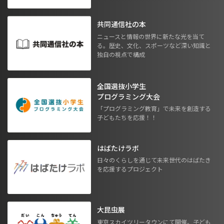
共同通信社の本
ニュースと情報の世界に新たな光を当て
る。歴史、文化、スポーツなど深い知識と
独自の視点で構成
全国選抜小学生
プログラミング大会
「プログラミング教育」で未来を創造する
子どもたちを応援！！
はばたけラボ
日々のくらしを通じて未来世代のはばたき
を応援するプロジェクト
大昆虫展
東京スカイツリータウンにて開催。子ども