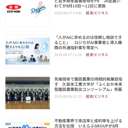
ど岩手県産農畜産物をPR JA全農い
わてが8月10日～12日に実施
2026.08.07 14:40
経済/ビジネス
「人がAIに求めるのは信頼し相談でき
ること」 ロジカがAI事業者と導入機
関の共通指針案を策定へ
2026.08.07 11:50
経済/ビジネス
先端技術で園芸農業の持続的発展目指
す 久留米工業大学が「ふくおか未来
型園芸農業創出コンソーシアム」参画
2026.08.06 11:33
経済/ビジネス
不動産業界で来店率と成約率を上げる
方法を伝授 いえらぶGROUPが8月