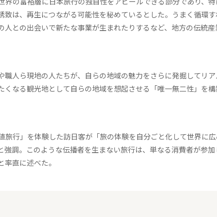
世界の富裕層に日本旅行の独自性をアピールできる部分であり、特
誘致は、再生につながる可能性を秘めているとした。うまく循環す
の人との出会いで新たな事業が生まれたりするなど、地方の伝統産
や職人ら現地の人たちが、自らの地域の魅力をさらに発掘してリア
たくなる観光地として自らの地域を想起させる「唯一無二性」を構
値旅行」を体験した訪日客が「旅の体験を自分ごと化して世界に広
と強調。このような伝播者を生まない旅行は、単なる消費者が参加
と率直に述べた。