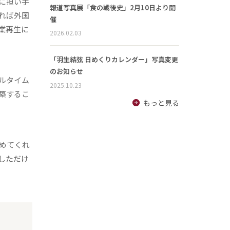
に担い手
報道写真展「食の戦後史」2月10日より開
れば外国
催
業再生に
2026.02.03
「羽生結弦 日めくりカレンダー」写真変更
のお知らせ
ルタイム
2025.10.23
築するこ
もっと見る
めてくれ
しただけ