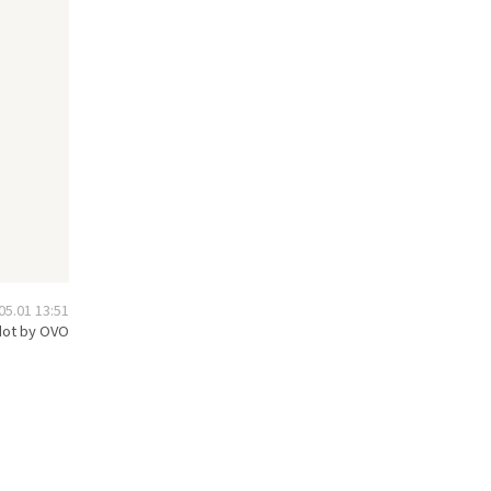
.01 13:51
ot by OVO