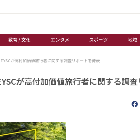
教育 / 文化
エンタメ
スポーツ
地域
EYSCが高付加価値旅行者に関する調査リポートを発表
経済 / ビジネス
誰もが輝いて働く社会へ
くらし
天皇杯サッカー
YSCが高付加価値旅行者に関する調査
教育 / 文化
オートレース
エンタメ
競輪
スポーツ
ボートレース
地域
棋王戦
キーパーソン
女流本因坊戦