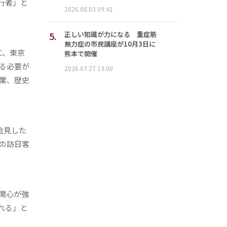
行者」と
2026.08.03 09:41
5.
正しい知識が力になる 重症筋
無力症の市民講座が10月3日に
C、東京
熊本で開催
る必要が
2026.07.27 13:00
業、歴史
会見した
の訪日客
関心が強
れる」と