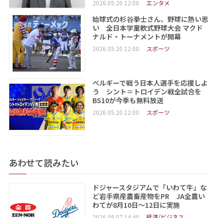
2026.05.20 12:00
エンタメ
始球式の杉谷拳士さん、野球に熱い思
い 全日本学童軟式野球大会 マクド
ナルド・トーナメントが開幕
2026.05.20 12:00
スポーツ
ベルギーで戦う日本人選手を応援しよ
う シント＝トロイデン戦全試合を
BS10が今季も無料放送
2026.05.20 12:00
スポーツ
あわせて読みたい
ドジャースタジアムで「いわて牛」な
ど岩手県産農畜産物をPR JA全農い
わてが8月10日～12日に実施
2026.08.07 14:40
経済/ビジネス