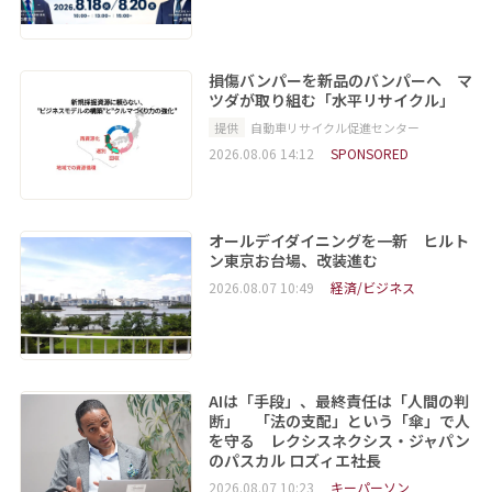
損傷バンパーを新品のバンパーへ マ
ツダが取り組む「水平リサイクル」
提供
自動車リサイクル促進センター
2026.08.06 14:12
SPONSORED
オールデイダイニングを一新 ヒルト
ン東京お台場、改装進む
2026.08.07 10:49
経済/ビジネス
AIは「手段」、最終責任は「人間の判
断」 「法の支配」という「傘」で人
を守る レクシスネクシス・ジャパン
のパスカル ロズィエ社長
2026.08.07 10:23
キーパーソン