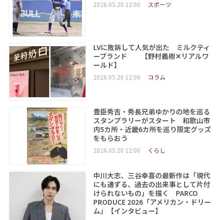
2026.05.20 12:00
スポーツ
LVに敗訴して人気が出た ミルクティ
ーブランド 【野村義樹✕リアルワ
ールド】
2026.05.20 12:00
コラム
豊臣秀吉・秀長兄弟ゆかりの地を巡る
スタンプラリーがスタート 和歌山市
内5カ所・近畿6カ所を巡り限定グッズ
をもらおう
2026.05.20 12:00
くらし
中川大志、三谷幸喜の最新作は「現代
にも通ずる、過去の出来事として片付
けられないもの」を描く PARCO
PRODUCE 2026「アメリカン・ドリー
ム」【インタビュー】