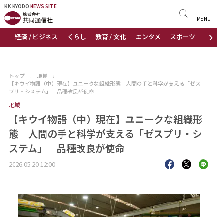
KK KYODO
KK KYODO
NEWS SITE
NEWS SITE
MENU
›
経済 / ビジネス
くらし
教育 / 文化
エンタメ
スポーツ
地
トップページ
お知らせ
トップ
›
地域
›
【キウイ物語（中）現在】ユニークな組織形態 人間の手と科学が支える「ゼス
ニュース
プリ・システム」 品種改良が使命
地域
おすすめコンテンツ
【キウイ物語（中）現在】ユニークな組織形
態 人間の手と科学が支える「ゼスプリ・シ
出版物
ステム」 品種改良が使命
会社概要
2026.05.20 12:00