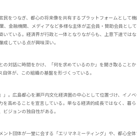
官民をつなぎ、都心の将来像を共有するプラットフォームとして機
企業、金融機関、メディアなど多様な主体が正会員・賛助会員とし
築いている。経済界が行政と一体となりながらも、上意下達ではな
醸成している点が興味深い。
との対話に時間をかけ、「何を求めているのか」を聞き取ることか
ス自体が、この組織の基盤を形づくっている。
』」。広島都心を瀬戸内文化経済圏の中心として位置づけ、イノベ
力を高めることを宣言している。単なる経済的成長ではなく、暮ら
、ビジョンの独自性がある。
メント団体が一堂に会する「エリマネミーティング」や、都心全体