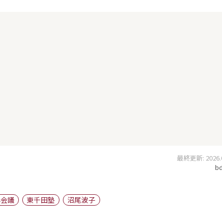
最終更新: 2026.03
bd
心会議
東千田塾
沼尾波子