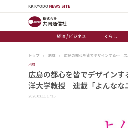
KK KYODO
NEWS SITE
経済 / ビジネス
くらし
トップ
›
地域
›
広島の都心を皆でデザインする～ 広
トップページ
地域
お知らせ
広島の都心を皆でデザインす
洋大学教授 連載「よんな
2026.03.11 17:15