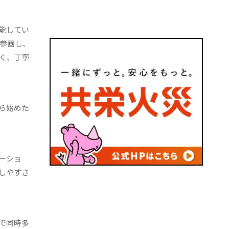
能してい
て参画し、
く、丁寧
ら始めた
ーショ
しやすさ
で同時多