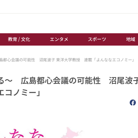
教育 / 文化
エンタメ
スポーツ
地域
島都心会議の可能性 沼尾波子 東洋大学教授 連載「よんななエコノミー
経済 / ビジネス
誰もが輝いて働く社会へ
くらし
天皇杯サッカー
る～ 広島都心会議の可能性 沼尾波子
教育 / 文化
オートレース
なエコノミー」
エンタメ
競輪
スポーツ
ボートレース
地域
棋王戦
キーパーソン
女流本因坊戦