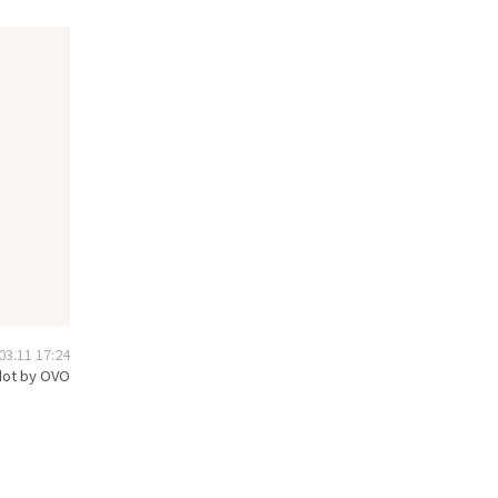
.11 17:24
ot by OVO