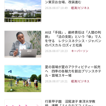
ン東京お台場、改装進む
2026.08.07 10:49
経済/ビジネス
AIは「手段」、最終責任は「人間の判
断」 「法の支配」という「傘」で人
を守る レクシスネクシス・ジャパン
のパスカル ロズィエ社長
2026.08.07 10:23
キーパーソン
夏の苗場が夏のアクティビティー拡充
へ 四季の各魅力を創出プリンスホテ
ル・苗場スキー場
2026.08.07 10:21
経済/ビジネス
行革甲子園 沼尾波子 東洋大学教
授 連載「よんななエコノミー」