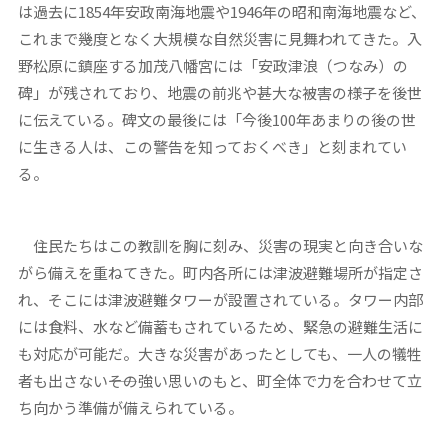
は過去に1854年安政南海地震や1946年の昭和南海地震など、
これまで幾度となく大規模な自然災害に見舞われてきた。入
野松原に鎮座する加茂八幡宮には「安政津浪（つなみ）の
碑」が残されており、地震の前兆や甚大な被害の様子を後世
に伝えている。碑文の最後には「今後100年あまりの後の世
に生きる人は、この警告を知っておくべき」と刻まれてい
る。
住民たちはこの教訓を胸に刻み、災害の現実と向き合いな
がら備えを重ねてきた。町内各所には津波避難場所が指定さ
れ、そこには津波避難タワーが設置されている。タワー内部
には食料、水など備蓄もされているため、緊急の避難生活に
も対応が可能だ。大きな災害があったとしても、一人の犠牲
者も出さない――その強い思いのもと、町全体で力を合わせて立
ち向かう準備が備えられている。