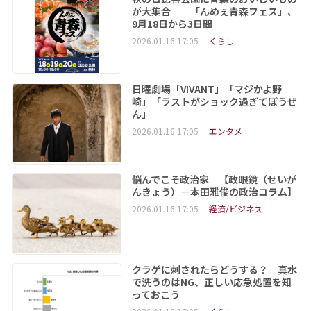
が大集合 「んめぇ青森フェス」、
9月18日から3日間
2026.01.16 17:05
くらし
日曜劇場「VIVANT」「マジかよ野
崎」「ラストがショック過ぎてぼうぜ
ん」
2026.01.16 17:05
エンタメ
悩んでこそ政治家 【政眼鏡（せいが
んきょう）－本田雅俊の政治コラム】
2026.01.16 17:05
経済/ビジネス
クラゲに刺されたらどうする？ 真水
で洗うのはNG、正しい応急処置を知
っておこう