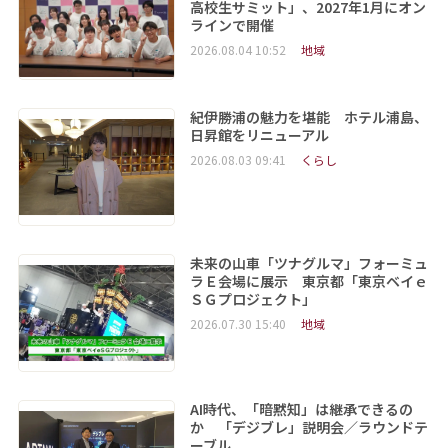
高校生サミット」、2027年1月にオン
ラインで開催
2026.08.04 10:52
地域
紀伊勝浦の魅力を堪能 ホテル浦島、
日昇館をリニューアル
2026.08.03 09:41
くらし
未来の山車「ツナグルマ」フォーミュ
ラＥ会場に展示 東京都「東京ベイｅ
ＳＧプロジェクト」
2026.07.30 15:40
地域
AI時代、「暗黙知」は継承できるの
か 「デジブレ」説明会／ラウンドテ
ーブル