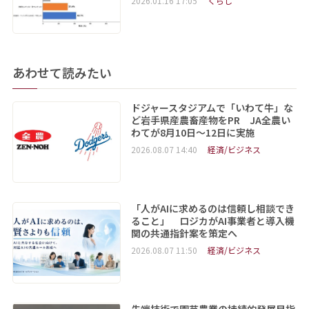
2026.01.16 17:05
くらし
あわせて読みたい
ドジャースタジアムで「いわて牛」な
ど岩手県産農畜産物をPR JA全農い
わてが8月10日～12日に実施
2026.08.07 14:40
経済/ビジネス
「人がAIに求めるのは信頼し相談でき
ること」 ロジカがAI事業者と導入機
関の共通指針案を策定へ
2026.08.07 11:50
経済/ビジネス
先端技術で園芸農業の持続的発展目指