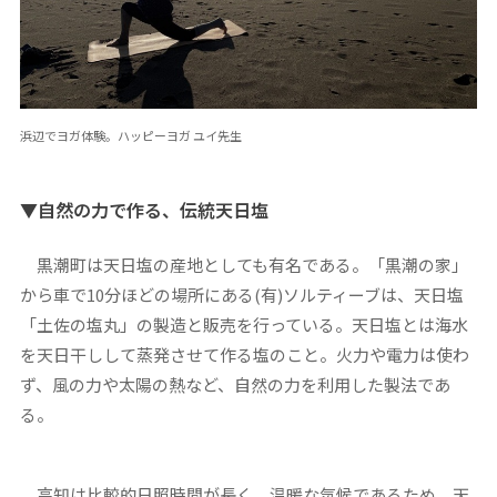
浜辺でヨガ体験。ハッピーヨガ ユイ先生
▼自然の力で作る、伝統天日塩
黒潮町は天日塩の産地としても有名である。「黒潮の家」
から車で10分ほどの場所にある(有)ソルティーブは、天日塩
「土佐の塩丸」の製造と販売を行っている。天日塩とは海水
を天日干しして蒸発させて作る塩のこと。火力や電力は使わ
ず、風の力や太陽の熱など、自然の力を利用した製法であ
る。
高知は比較的日照時間が長く、温暖な気候であるため、天