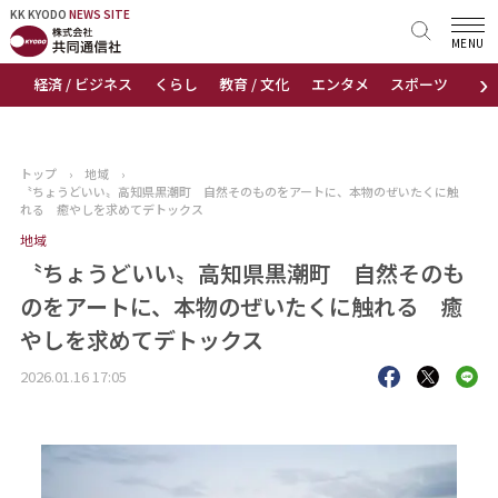
KK KYODO
KK KYODO
NEWS SITE
NEWS SITE
MENU
›
経済 / ビジネス
くらし
教育 / 文化
エンタメ
スポーツ
地
トップページ
お知らせ
トップ
›
地域
›
〝ちょうどいい〟高知県黒潮町 自然そのものをアートに、本物のぜいたくに触
ニュース
れる 癒やしを求めてデトックス
地域
おすすめコンテンツ
〝ちょうどいい〟高知県黒潮町 自然そのも
のをアートに、本物のぜいたくに触れる 癒
出版物
やしを求めてデトックス
会社概要
2026.01.16 17:05