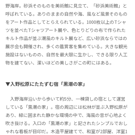
野海岸。砂浜そのものを美術館に見立て、「砂浜美術館」と
呼ばれている。ありのままの自然や海、風など風景そのもの
をアート作品としてとらえられている。1000枚以上のTシャ
ツを並べたTシャツアート展や、色とりどりの布で作られた
キルト作品が並ぶ潮風のキルト展など、広い砂浜ならではの
展示会も開催され、多くの鑑賞客を集めている。大きな観光
施設はないものの、自然を最大限に生かし、できる限り人工
物を建てない、潔いほどの美しさがこの町にはある。
▼入野松原にたたずむ宿「黒潮の家」
入野海岸沿いから歩いて約5分、一棟貸しの宿として運営
している「黒潮の家」。宿の周辺には松林が並ぶ入野松原が
あり、緑に囲まれた静かな環境の中で、海風の音が心地よく
吹き抜ける。入口の「黒潮の家」と記されたシンプルでおし
ゃれな看板が目印だ。木造平屋建てで、和室が2部屋、洋室1