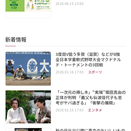
2026.06.15 13:00
新着情報
3度目V狙う多賀（滋賀）などが8強
全日本学童軟式野球大会マクドナル
ド・トーナメントの3回戦
2026.01.16 17:05
スポーツ
「一次元の挿し木」“紫陽”堀田真由の
正体が判明 「義父も仙波佳代子も思
考がヤバ過ぎる」「衝撃の展開」
2026.01.16 17:05
エンタメ
秋の日比谷公園に青森のおいしいもの