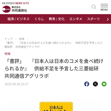
KK KYODO
KK KYODO
NEWS SITE
NEWS SITE
MENU
›
経済 / ビジネス
くらし
教育 / 文化
エンタメ
スポーツ
地
トップページ
お知らせ
トップ
›
地域
›
「書評」 『日本人は日本のコメを食べ続けられるか』 供給不足を予言した三
ニュース
菱総研 共同通信アグリラボ
地域
おすすめコンテンツ
「書評」 『日本人は日本のコメを食べ続け
られるか』 供給不足を予言した三菱総研
出版物
共同通信アグリラボ
会社概要
2025.09.26 10:27