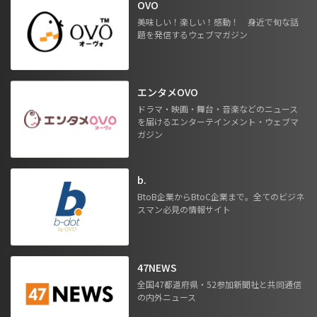
OVO
美味しい！楽しい！感動！ 身近で旬な話
題を発信するウェブマガジン
エンタメOVO
ドラマ・映画・舞台・音楽などのニュース
を届けるエンターテインメント・ウェブマ
ガジン
b.
BtoB企業からBtoC企業まで。全てのビジネ
スマン必見の情報サイト
47NEWS
全国47都道府県・52参加新聞社と共同通信
の内外ニュース