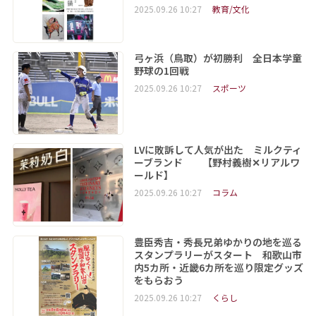
2025.09.26 10:27
教育/文化
弓ヶ浜（鳥取）が初勝利 全日本学童
野球の1回戦
2025.09.26 10:27
スポーツ
LVに敗訴して人気が出た ミルクティ
ーブランド 【野村義樹✕リアルワ
ールド】
2025.09.26 10:27
コラム
豊臣秀吉・秀長兄弟ゆかりの地を巡る
スタンプラリーがスタート 和歌山市
内5カ所・近畿6カ所を巡り限定グッズ
をもらおう
2025.09.26 10:27
くらし