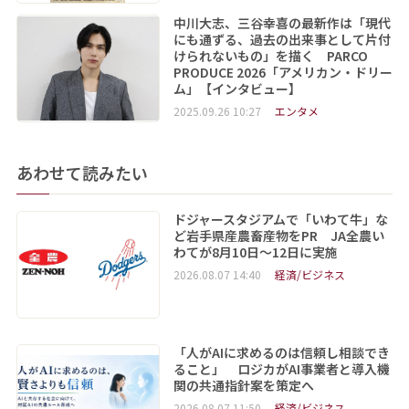
中川大志、三谷幸喜の最新作は「現代
にも通ずる、過去の出来事として片付
けられないもの」を描く PARCO
PRODUCE 2026「アメリカン・ドリー
ム」【インタビュー】
2025.09.26 10:27
エンタメ
あわせて読みたい
ドジャースタジアムで「いわて牛」な
ど岩手県産農畜産物をPR JA全農い
わてが8月10日～12日に実施
2026.08.07 14:40
経済/ビジネス
「人がAIに求めるのは信頼し相談でき
ること」 ロジカがAI事業者と導入機
関の共通指針案を策定へ
2026.08.07 11:50
経済/ビジネス