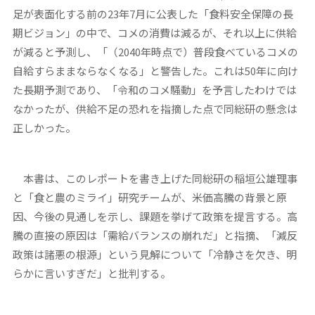
足が表面化する前の23年7月に公表した「食料安全保障の長
期ビジョン」の中で、コメの消費は減るが、それ以上に供給
が減ると予測し、「（2040年時点で）普段食べているコメの
自給すらままならなくなる」と警告した。これは50年に向け
た長期予測であり、「令和のコメ騒動」を予言したわけでは
なかったが、供給不足の恐れを指摘した点で同総研の懸念は
正しかった。
本書は、このレポートを書き上げた同総研の稲垣公雄理事
と「食と農のミライ」研究チームが、米価高騰の背景と原
因、今後の見通しを示し、課題を挙げて政策を提言する。高
騰の直接の原因は「需給バランスの崩れだ」と指摘、「減反
政策は諸悪の根源」という見解について「冷静さを欠き、明
らかに言いすぎだ」と批判する。