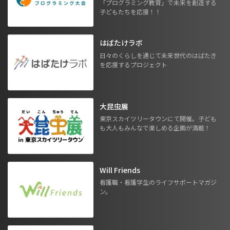
「プログラミング教育」で未来を創造する
子どもたちを応援！！
はばたけラボ
日々のくらしを通じて未来世代のはばたき
を応援するプロジェクト
大昆虫展
東京スカイツリータウンにて開催。子ども
も大人もみんなで楽しめる企画が満載！
Will Friends
看護職・看護学生のライフサポートマガジ
ン。