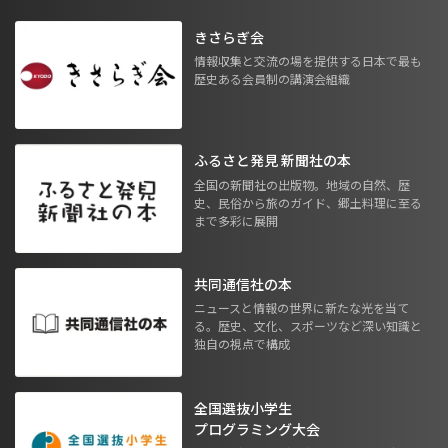
きさらぎ会
情報収集と交流の場を提供する日本で最も
歴史ある会員制の講演会組織
ふるさと発見 新聞社の本
全国の新聞社の出版物。地域の自然、歴
史、民俗から旅のガイド、郷土料理に至る
まで多彩に展開
共同通信社の本
ニュースと情報の世界に新たな光を当て
る。歴史、文化、スポーツなど深い知識と
独自の視点で構成
全国選抜小学生
プログラミング大会