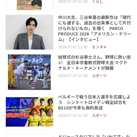
2026.07.07 11:30
くらし
中川大志、三谷幸喜の最新作は「現代
にも通ずる、過去の出来事として片付
けられないもの」を描く PARCO
PRODUCE 2026「アメリカン・ドリー
ム」【インタビュー】
2026.07.07 11:30
エンタメ
始球式の杉谷拳士さん、野球に熱い思
い 全日本学童軟式野球大会 マクド
ナルド・トーナメントが開幕
2026.07.07 11:30
スポーツ
ベルギーで戦う日本人選手を応援しよ
う シント＝トロイデン戦全試合を
BS10が今季も無料放送
2026.07.07 11:30
スポーツ
ドジャースタジアムで「いわて牛」な