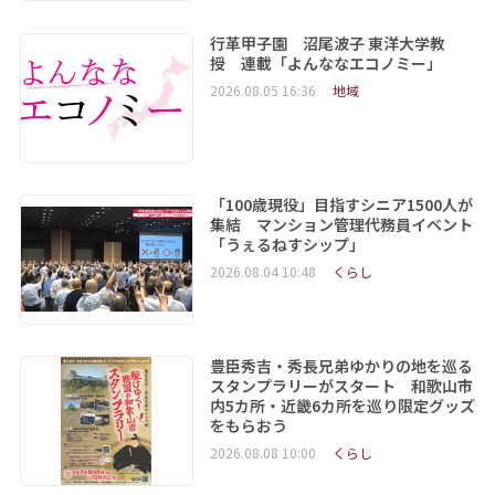
行革甲子園 沼尾波子 東洋大学教
授 連載「よんななエコノミー」
2026.08.05 16:36
地域
「100歳現役」目指すシニア1500人が
集結 マンション管理代務員イベント
「うぇるねすシップ」
2026.08.04 10:48
くらし
豊臣秀吉・秀長兄弟ゆかりの地を巡る
スタンプラリーがスタート 和歌山市
内5カ所・近畿6カ所を巡り限定グッズ
をもらおう
2026.08.08 10:00
くらし