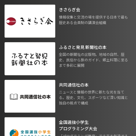
きさらぎ会
情報収集と交流の場を提供する日本で最も
歴史ある会員制の講演会組織
ふるさと発見 新聞社の本
全国の新聞社の出版物。地域の自然、歴
史、民俗から旅のガイド、郷土料理に至る
まで多彩に展開
共同通信社の本
ニュースと情報の世界に新たな光を当て
る。歴史、文化、スポーツなど深い知識と
独自の視点で構成
全国選抜小学生
プログラミング大会
「プログラミング教育」で未来を創造する