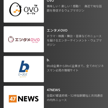
OVO
美味しい！楽しい！感動！ 身近で旬な話
題を発信するウェブマガジン
エンタメOVO
ドラマ・映画・舞台・音楽などのニュース
を届けるエンターテインメント・ウェブマ
ガジン
b.
BtoB企業からBtoC企業まで。全てのビジネ
スマン必見の情報サイト
47NEWS
全国47都道府県・52参加新聞社と共同通信
の内外ニュース