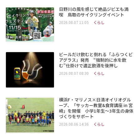
日野川の風を感じて絶品ジビエも満
喫 鳥取のサイクリングイベント
2026.08.07 11:05
くらし
ビールだけ飲むと倒れる「ふらつくビ
アグラス」発売 “強制的に水を飲
む”仕掛けで適正飲酒を後押し
2026.08.07 08:30
くらし
横浜F・マリノス×日清オイリオグル
ープ、「サッカー教室&食育講座 in 宮
崎」を開催 小学1年生～3年生の身体
づくりをサポート
2026.08.06 14:36
くらし