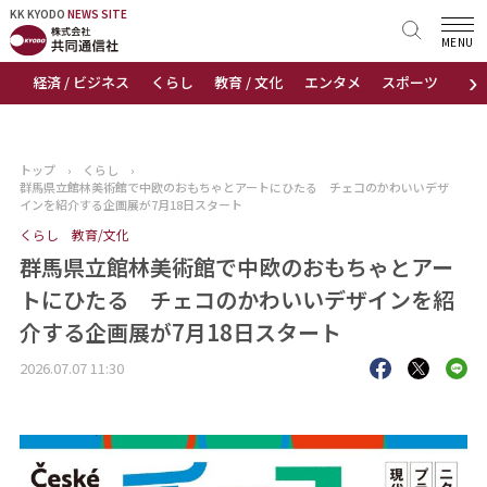
KK KYODO
KK KYODO
NEWS SITE
NEWS SITE
MENU
›
経済 / ビジネス
くらし
教育 / 文化
エンタメ
スポーツ
地
トップページ
お知らせ
トップ
›
くらし
›
群馬県立館林美術館で中欧のおもちゃとアートにひたる チェコのかわいいデザ
ニュース
インを紹介する企画展が7月18日スタート
くらし
教育/文化
おすすめコンテンツ
群馬県立館林美術館で中欧のおもちゃとアー
トにひたる チェコのかわいいデザインを紹
出版物
介する企画展が7月18日スタート
会社概要
2026.07.07 11:30