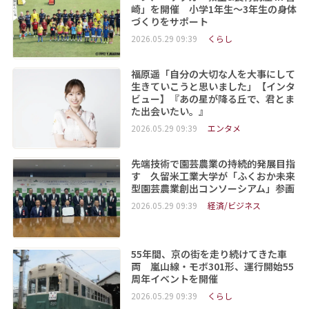
崎」を開催 小学1年生～3年生の身体
づくりをサポート
2026.05.29 09:39
くらし
福原遥「自分の大切な人を大事にして
生きていこうと思いました」【インタ
ビュー】『あの星が降る丘で、君とま
た出会いたい。』
2026.05.29 09:39
エンタメ
先端技術で園芸農業の持続的発展目指
す 久留米工業大学が「ふくおか未来
型園芸農業創出コンソーシアム」参画
2026.05.29 09:39
経済/ビジネス
55年間、京の街を走り続けてきた車
両 嵐山線・モボ301形、運行開始55
周年イベントを開催
2026.05.29 09:39
くらし