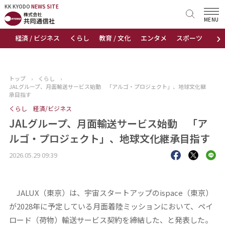
KK KYODO
KK KYODO
NEWS SITE
NEWS SITE
MENU
›
経済 / ビジネス
くらし
教育 / 文化
エンタメ
スポーツ
地
トップページ
お知らせ
トップ
›
くらし
›
JALグループ、月面輸送サービス始動 「アルゴ・プロジェクト」、地球文化継
ニュース
承目指す
くらし
経済/ビジネス
おすすめコンテンツ
JALグループ、月面輸送サービス始動 「ア
ルゴ・プロジェクト」、地球文化継承目指す
出版物
2026.05.29 09:39
会社概要
JALUX（東京）は、宇宙スタートアップのispace（東京）
が2028年に予定している月面着陸ミッションにおいて、ペイ
ロード（荷物）輸送サービス契約を締結した、と発表した。