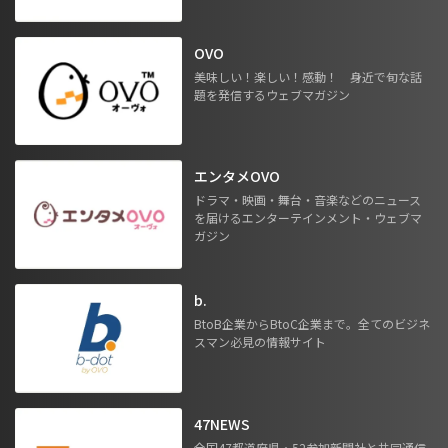
OVO
美味しい！楽しい！感動！ 身近で旬な話
題を発信するウェブマガジン
エンタメOVO
ドラマ・映画・舞台・音楽などのニュース
を届けるエンターテインメント・ウェブマ
ガジン
b.
BtoB企業からBtoC企業まで。全てのビジネ
スマン必見の情報サイト
47NEWS
全国47都道府県・52参加新聞社と共同通信