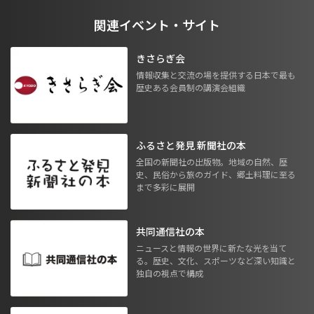
関連イベント・サイト
きさらぎ会
情報収集と交流の場を提供する日本で最も
歴史ある会員制の講演会組織
ふるさと発見 新聞社の本
全国の新聞社の出版物。地域の自然、歴
史、民俗から旅のガイド、郷土料理に至る
まで多彩に展開
共同通信社の本
ニュースと情報の世界に新たな光を当て
る。歴史、文化、スポーツなど深い知識と
独自の視点で構成