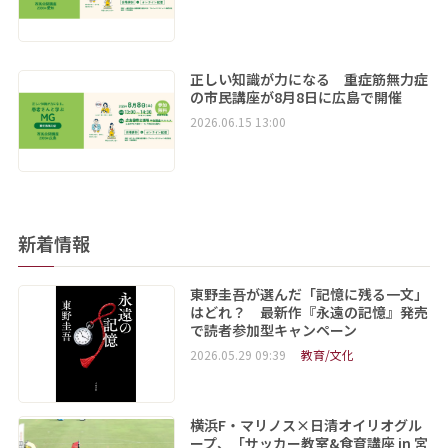
正しい知識が力になる 重症筋無力症
の市民講座が8月8日に広島で開催
2026.06.15 13:00
新着情報
東野圭吾が選んだ「記憶に残る一文」
はどれ？ 最新作『永遠の記憶』発売
で読者参加型キャンペーン
2026.05.29 09:39
教育/文化
横浜F・マリノス×日清オイリオグル
ープ、「サッカー教室&食育講座 in 宮