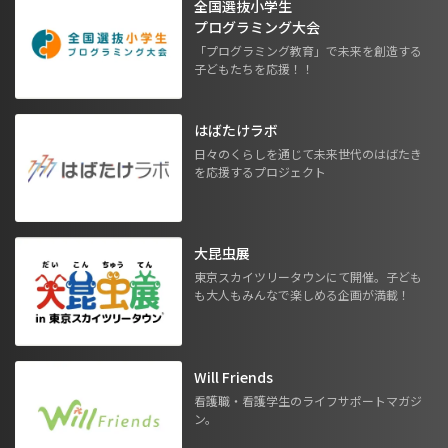
全国選抜小学生
プログラミング大会
「プログラミング教育」で未来を創造する
子どもたちを応援！！
はばたけラボ
日々のくらしを通じて未来世代のはばたき
を応援するプロジェクト
大昆虫展
東京スカイツリータウンにて開催。子ども
も大人もみんなで楽しめる企画が満載！
Will Friends
看護職・看護学生のライフサポートマガジ
ン。