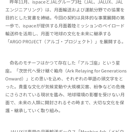
昨年11月、ispaceとJALグループ3社（JAL、JALUX、JAL
エンジニアリング）は、月面輸送および運航分野での協業を
目的とした覚書を締結。今回の契約は具体的な事業展開の第
一歩で、ispaceが提供する月面着陸ミッションのペイロード
輸送枠を活用し、月面で地球の文化を未来に継承する
「ARGO PROJECT（アルゴ・プロジェクト）」を展開する。
命名のモチーフはかつて存在した「アルゴ座」という星
座。「次世代へ受け継ぐ箱舟（Ark Relaying for Generations
Onward）」との思いを込め、それぞれの単語の頭文字をと
った。貴重な文化が気候変動や大規模災害、紛争などの危機
にさらされている現状を鑑み、地球環境の影響を受けない月
面で、未来の人類に開封されるその時まで、大切な文化を保
護・継承していく取り組み。
JALUXは専用の月面輸送ボックス「Moebius Ark（メビウ