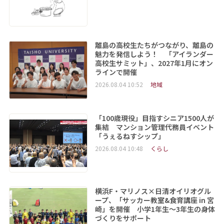
離島の高校生たちがつながり、離島の
魅力を発信しよう！ 「アイランダー
高校生サミット」、2027年1月にオン
ラインで開催
2026.08.04 10:52
地域
「100歳現役」目指すシニア1500人が
集結 マンション管理代務員イベント
「うぇるねすシップ」
2026.08.04 10:48
くらし
横浜F・マリノス×日清オイリオグル
ープ、「サッカー教室&食育講座 in 宮
崎」を開催 小学1年生～3年生の身体
づくりをサポート