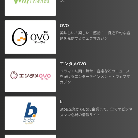
ン。
OVO
美味しい！楽しい！感動！ 身近で旬な話
題を発信するウェブマガジン
エンタメOVO
ドラマ・映画・舞台・音楽などのニュース
を届けるエンターテインメント・ウェブマ
ガジン
b.
BtoB企業からBtoC企業まで。全てのビジネ
スマン必見の情報サイト