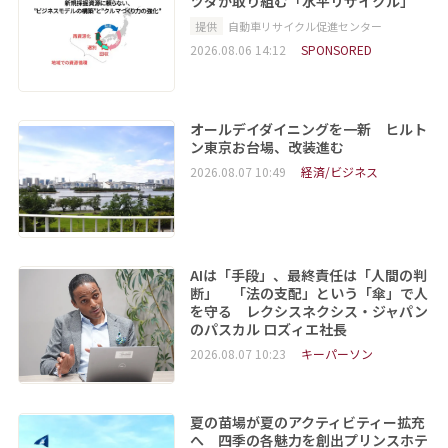
ツダが取り組む「水平リサイクル」
提供
自動車リサイクル促進センター
2026.08.06 14:12
SPONSORED
オールデイダイニングを一新 ヒルト
ン東京お台場、改装進む
2026.08.07 10:49
経済/ビジネス
AIは「手段」、最終責任は「人間の判
断」 「法の支配」という「傘」で人
を守る レクシスネクシス・ジャパン
のパスカル ロズィエ社長
2026.08.07 10:23
キーパーソン
夏の苗場が夏のアクティビティー拡充
へ 四季の各魅力を創出プリンスホテ