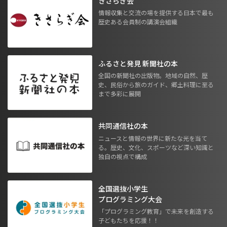
きさらぎ会
情報収集と交流の場を提供する日本で最も
歴史ある会員制の講演会組織
ふるさと発見 新聞社の本
全国の新聞社の出版物。地域の自然、歴
史、民俗から旅のガイド、郷土料理に至る
まで多彩に展開
共同通信社の本
ニュースと情報の世界に新たな光を当て
る。歴史、文化、スポーツなど深い知識と
独自の視点で構成
全国選抜小学生
プログラミング大会
「プログラミング教育」で未来を創造する
子どもたちを応援！！