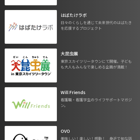
はばたけラボ
日々のくらしを通じて未来世代のはばたき
を応援するプロジェクト
大昆虫展
東京スカイツリータウンにて開催。子ども
も大人もみんなで楽しめる企画が満載！
Will Friends
看護職・看護学生のライフサポートマガジ
ン。
OVO
美味しい！楽しい！感動！ 身近で旬な話