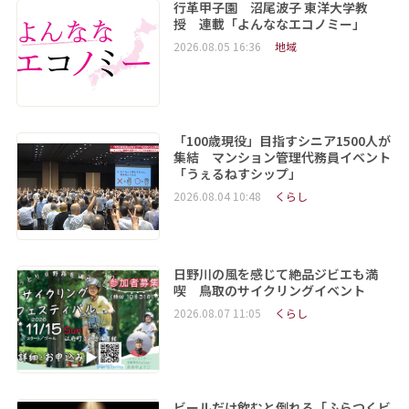
行革甲子園 沼尾波子 東洋大学教
授 連載「よんななエコノミー」
2026.08.05 16:36
地域
「100歳現役」目指すシニア1500人が
集結 マンション管理代務員イベント
「うぇるねすシップ」
2026.08.04 10:48
くらし
日野川の風を感じて絶品ジビエも満
喫 鳥取のサイクリングイベント
2026.08.07 11:05
くらし
ビールだけ飲むと倒れる「ふらつくビ