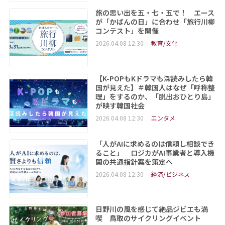
旅の思い出を五・七・五で！ エース
が「かばんの日」に合わせ「旅行川柳
コンテスト」を開催
2026.04.08 12:30
教育/文化
【K-POPもKドラマも深読みしたら韓
国が見えた】＃韓国人はなぜ「呼称整
理」をするのか、「脱出おひとり島」
が映す韓国社会
2026.04.08 12:30
エンタメ
「人がAIに求めるのは信頼し相談でき
ること」 ロジカがAI事業者と導入機
関の共通指針案を策定へ
2026.04.08 12:30
経済/ビジネス
日野川の風を感じて絶品ジビエも満
喫 鳥取のサイクリングイベント