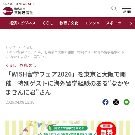
KK KYODO
KK KYODO
NEWS SITE
NEWS SITE
MENU
›
経済 / ビジネス
くらし
教育 / 文化
エンタメ
スポーツ
地
トップページ
お知らせ
トップ
›
くらし
›
「WISH留学フェア2026」を東京と大阪で開催 特別ゲストに海外留学経験のあ
ニュース
る“なかやまきんに君”さん
くらし
教育/文化
おすすめコンテンツ
「WISH留学フェア2026」を東京と大阪で開
催 特別ゲストに海外留学経験のある“なかや
出版物
まきんに君”さん
会社概要
2026.04.08 12:30