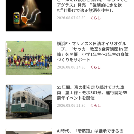
アグラス」発売 “強制的に水を飲
む”仕掛けで適正飲酒を後押し
2026.08.07 08:30
くらし
横浜F・マリノス×日清オイリオグル
ープ、「サッカー教室&食育講座 in 宮
崎」を開催 小学1年生～3年生の身体
づくりをサポート
2026.08.06 14:36
くらし
55年間、京の街を走り続けてきた車
両 嵐山線・モボ301形、運行開始55
周年イベントを開催
2026.08.06 11:30
くらし
AI時代、「暗黙知」は継承できるの