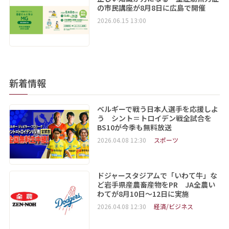
の市民講座が8月8日に広島で開催
2026.06.15 13:00
新着情報
ベルギーで戦う日本人選手を応援しよ
う シント＝トロイデン戦全試合を
BS10が今季も無料放送
2026.04.08 12:30
スポーツ
ドジャースタジアムで「いわて牛」な
ど岩手県産農畜産物をPR JA全農い
わてが8月10日～12日に実施
2026.04.08 12:30
経済/ビジネス