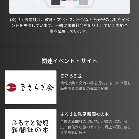
(株)共同通信社は、教育・文化・スポーツなど各分野の活動やイベ
ントを主催しています。一緒に未来社会を創り上げていく参加企
業を募集しています。
関連イベント・サイト
きさらぎ会
情報収集と交流の場を提供する日本で最も
歴史ある会員制の講演会組織
ふるさと発見 新聞社の本
全国の新聞社の出版物。地域の自然、歴
史、民俗から旅のガイド、郷土料理に至る
まで多彩に展開