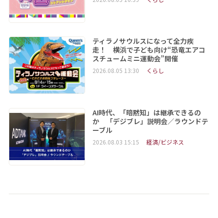
ティラノサウルスになって全力疾
走！ 横浜で子ども向け“恐竜エアコ
スチュームミニ運動会”開催
2026.08.05 13:30
くらし
AI時代、「暗黙知」は継承できるの
か 「デジブレ」説明会／ラウンドテ
ーブル
2026.08.03 15:15
経済/ビジネス