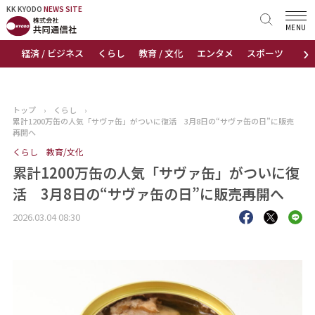
KK KYODO
KK KYODO
NEWS SITE
NEWS SITE
MENU
›
経済 / ビジネス
くらし
教育 / 文化
エンタメ
スポーツ
地
トップページ
お知らせ
トップ
›
くらし
›
累計1200万缶の人気「サヴァ缶」がついに復活 3月8日の“サヴァ缶の日”に販売
ニュース
再開へ
くらし
教育/文化
おすすめコンテンツ
累計1200万缶の人気「サヴァ缶」がついに復
活 3月8日の“サヴァ缶の日”に販売再開へ
出版物
2026.03.04 08:30
会社概要