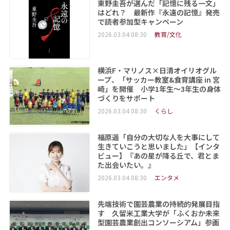
東野圭吾が選んだ「記憶に残る一文」
はどれ？ 最新作『永遠の記憶』発売
で読者参加型キャンペーン
2026.03.04 08:30
教育/文化
横浜F・マリノス×日清オイリオグル
ープ、「サッカー教室&食育講座 in 宮
崎」を開催 小学1年生～3年生の身体
づくりをサポート
2026.03.04 08:30
くらし
福原遥「自分の大切な人を大事にして
生きていこうと思いました」【インタ
ビュー】『あの星が降る丘で、君とま
た出会いたい。』
2026.03.04 08:30
エンタメ
先端技術で園芸農業の持続的発展目指
す 久留米工業大学が「ふくおか未来
型園芸農業創出コンソーシアム」参画