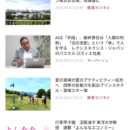
ン東京お台場、改装進む
2026.08.07 10:49
経済/ビジネス
AIは「手段」、最終責任は「人間の判
断」 「法の支配」という「傘」で人
を守る レクシスネクシス・ジャパン
のパスカル ロズィエ社長
2026.08.07 10:23
キーパーソン
夏の苗場が夏のアクティビティー拡充
へ 四季の各魅力を創出プリンスホテ
ル・苗場スキー場
2026.08.07 10:21
経済/ビジネス
行革甲子園 沼尾波子 東洋大学教
授 連載「よんななエコノミー」