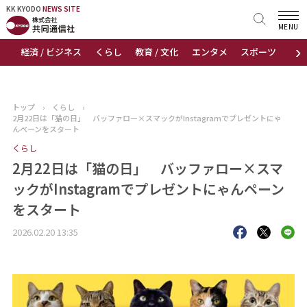
KK KYODO
KK KYODO
NEWS SITE
NEWS SITE
MENU
›
経済 / ビジネス
くらし
教育 / 文化
エンタメ
スポーツ
地
トップページ
お知らせ
トップ
›
くらし
›
2月22日は「猫の日」 バッファロー×スマックがInstagramでプレゼントにゃ
ニュース
んペーンをスタート
くらし
おすすめコンテンツ
2月22日は「猫の日」 バッファロー×スマ
ックがInstagramでプレゼントにゃんペーン
出版物
をスタート
会社概要
2026.02.20 13:35