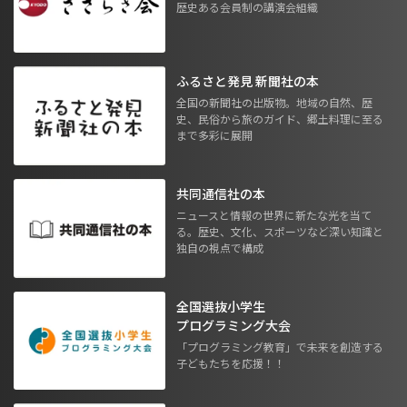
歴史ある会員制の講演会組織
ふるさと発見 新聞社の本
全国の新聞社の出版物。地域の自然、歴
史、民俗から旅のガイド、郷土料理に至る
まで多彩に展開
共同通信社の本
ニュースと情報の世界に新たな光を当て
る。歴史、文化、スポーツなど深い知識と
独自の視点で構成
全国選抜小学生
プログラミング大会
「プログラミング教育」で未来を創造する
子どもたちを応援！！