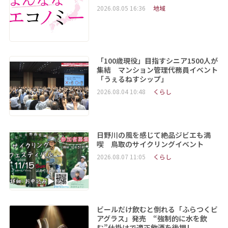
2026.08.05 16:36
地域
「100歳現役」目指すシニア1500人が
集結 マンション管理代務員イベント
「うぇるねすシップ」
2026.08.04 10:48
くらし
日野川の風を感じて絶品ジビエも満
喫 鳥取のサイクリングイベント
2026.08.07 11:05
くらし
ビールだけ飲むと倒れる「ふらつくビ
アグラス」発売 “強制的に水を飲
む”仕掛けで適正飲酒を後押し