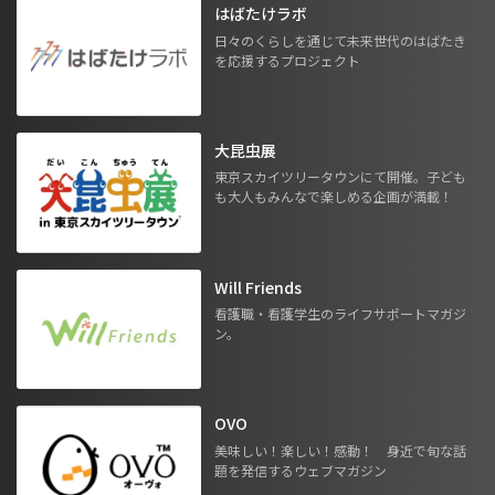
はばたけラボ
日々のくらしを通じて未来世代のはばたき
を応援するプロジェクト
大昆虫展
東京スカイツリータウンにて開催。子ども
も大人もみんなで楽しめる企画が満載！
Will Friends
看護職・看護学生のライフサポートマガジ
ン。
OVO
美味しい！楽しい！感動！ 身近で旬な話
題を発信するウェブマガジン