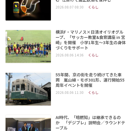
2026.08.07 08:30
くらし
横浜F・マリノス×日清オイリオグル
ープ、「サッカー教室&食育講座 in 宮
崎」を開催 小学1年生～3年生の身体
づくりをサポート
2026.08.06 14:36
くらし
55年間、京の街を走り続けてきた車
両 嵐山線・モボ301形、運行開始55
周年イベントを開催
2026.08.06 11:30
くらし
AI時代、「暗黙知」は継承できるの
か 「デジブレ」説明会／ラウンドテ
ーブル