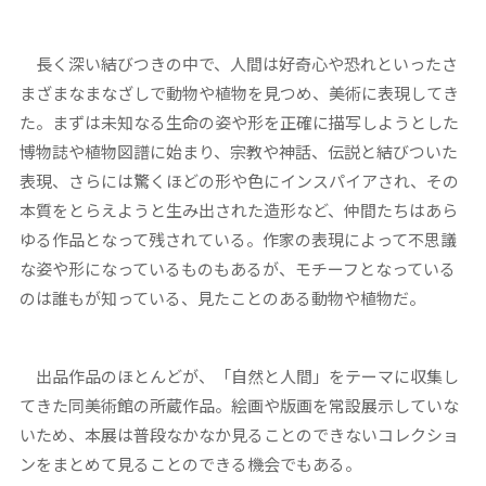
長く深い結びつきの中で、人間は好奇心や恐れといったさ
まざまなまなざしで動物や植物を見つめ、美術に表現してき
た。まずは未知なる生命の姿や形を正確に描写しようとした
博物誌や植物図譜に始まり、宗教や神話、伝説と結びついた
表現、さらには驚くほどの形や色にインスパイアされ、その
本質をとらえようと生み出された造形など、仲間たちはあら
ゆる作品となって残されている。作家の表現によって不思議
な姿や形になっているものもあるが、モチーフとなっている
のは誰もが知っている、見たことのある動物や植物だ。
出品作品のほとんどが、「自然と人間」をテーマに収集し
てきた同美術館の所蔵作品。絵画や版画を常設展示していな
いため、本展は普段なかなか見ることのできないコレクショ
ンをまとめて見ることのできる機会でもある。