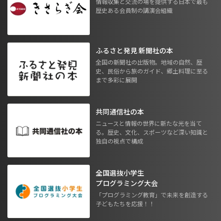
情報収集と交流の場を提供する日本で最も
歴史ある会員制の講演会組織
ふるさと発見 新聞社の本
全国の新聞社の出版物。地域の自然、歴
史、民俗から旅のガイド、郷土料理に至る
まで多彩に展開
共同通信社の本
ニュースと情報の世界に新たな光を当て
る。歴史、文化、スポーツなど深い知識と
独自の視点で構成
全国選抜小学生
プログラミング大会
「プログラミング教育」で未来を創造する
子どもたちを応援！！