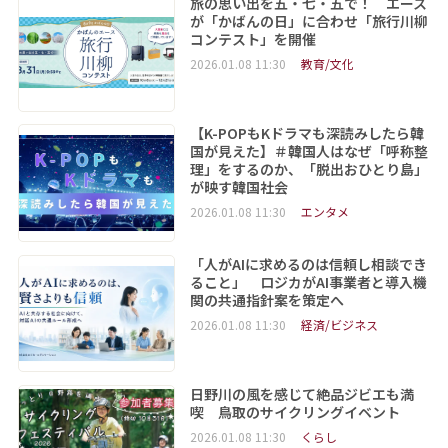
旅の思い出を五・七・五で！ エース
が「かばんの日」に合わせ「旅行川柳
コンテスト」を開催
2026.01.08 11:30
教育/文化
【K-POPもKドラマも深読みしたら韓
国が見えた】＃韓国人はなぜ「呼称整
理」をするのか、「脱出おひとり島」
が映す韓国社会
2026.01.08 11:30
エンタメ
「人がAIに求めるのは信頼し相談でき
ること」 ロジカがAI事業者と導入機
関の共通指針案を策定へ
2026.01.08 11:30
経済/ビジネス
日野川の風を感じて絶品ジビエも満
喫 鳥取のサイクリングイベント
2026.01.08 11:30
くらし