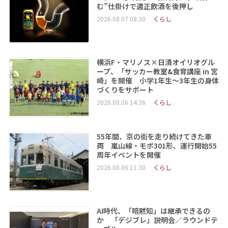
む”仕掛けで適正飲酒を後押し
2026.08.07 08:30
くらし
横浜F・マリノス×日清オイリオグル
ープ、「サッカー教室&食育講座 in 宮
崎」を開催 小学1年生～3年生の身体
づくりをサポート
2026.08.06 14:36
くらし
55年間、京の街を走り続けてきた車
両 嵐山線・モボ301形、運行開始55
周年イベントを開催
2026.08.06 11:30
くらし
AI時代、「暗黙知」は継承できるの
か 「デジブレ」説明会／ラウンドテ