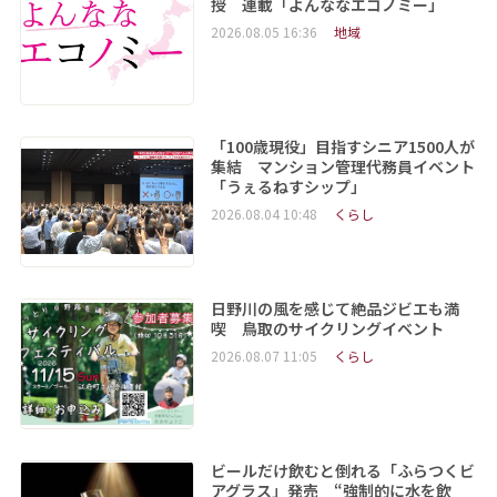
授 連載「よんななエコノミー」
2026.08.05 16:36
地域
「100歳現役」目指すシニア1500人が
集結 マンション管理代務員イベント
「うぇるねすシップ」
2026.08.04 10:48
くらし
日野川の風を感じて絶品ジビエも満
喫 鳥取のサイクリングイベント
2026.08.07 11:05
くらし
ビールだけ飲むと倒れる「ふらつくビ
アグラス」発売 “強制的に水を飲