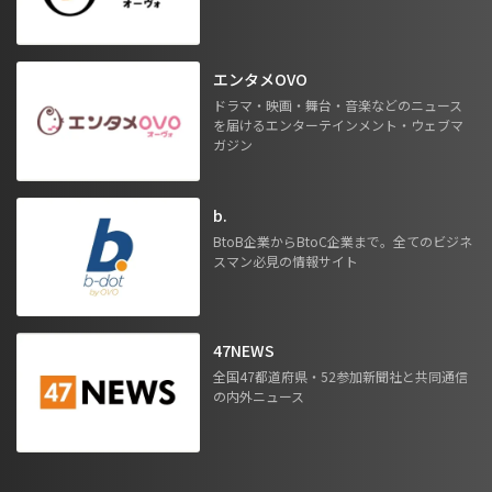
エンタメOVO
ドラマ・映画・舞台・音楽などのニュース
を届けるエンターテインメント・ウェブマ
ガジン
b.
BtoB企業からBtoC企業まで。全てのビジネ
スマン必見の情報サイト
47NEWS
全国47都道府県・52参加新聞社と共同通信
の内外ニュース