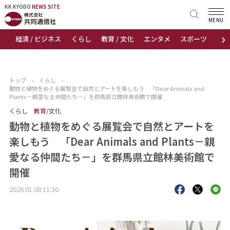
KK KYODO
KK KYODO
NEWS SITE
NEWS SITE
MENU
›
経済 / ビジネス
くらし
教育 / 文化
エンタメ
スポーツ
地
トップページ
お知らせ
トップ
›
くらし
›
動物と植物をめぐる展覧会で自然とアートを楽しもう 「Dear Animals and
ニュース
Plants－親愛なる仲間たち－」を群馬県立館林美術館で開催
くらし
教育/文化
おすすめコンテンツ
動物と植物をめぐる展覧会で自然とアートを
楽しもう 「Dear Animals and Plants－親
出版物
愛なる仲間たち－」を群馬県立館林美術館で
開催
会社概要
2026.01.08 11:30