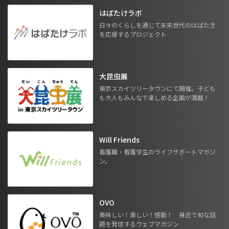
はばたけラボ
日々のくらしを通じて未来世代のはばたき
を応援するプロジェクト
大昆虫展
東京スカイツリータウンにて開催。子ども
も大人もみんなで楽しめる企画が満載！
Will Friends
看護職・看護学生のライフサポートマガジ
ン。
OVO
美味しい！楽しい！感動！ 身近で旬な話
題を発信するウェブマガジン