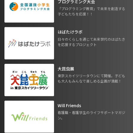
プログラミング大会
「プログラミング教育」で未来を創造する
子どもたちを応援！！
はばたけラボ
日々のくらしを通じて未来世代のはばたき
を応援するプロジェクト
大昆虫展
東京スカイツリータウンにて開催。子ども
も大人もみんなで楽しめる企画が満載！
Will Friends
看護職・看護学生のライフサポートマガジ
ン。