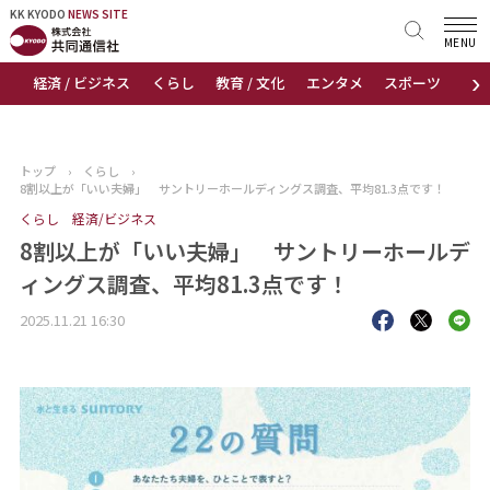
KK KYODO
KK KYODO
NEWS SITE
NEWS SITE
MENU
›
経済 / ビジネス
くらし
教育 / 文化
エンタメ
スポーツ
地
トップページ
お知らせ
トップ
›
くらし
›
8割以上が「いい夫婦」 サントリーホールディングス調査、平均81.3点です！
ニュース
くらし
経済/ビジネス
8割以上が「いい夫婦」 サントリーホールデ
おすすめコンテンツ
ィングス調査、平均81.3点です！
出版物
2025.11.21 16:30
会社概要