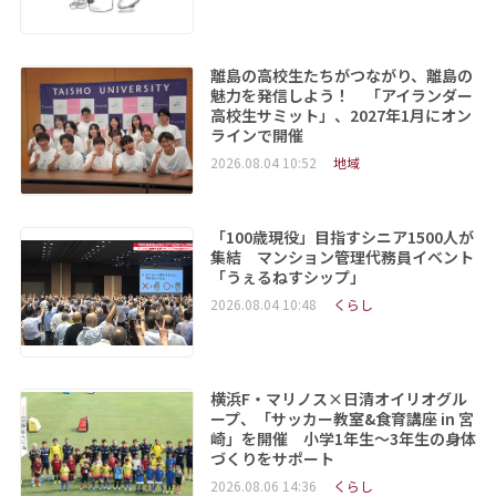
離島の高校生たちがつながり、離島の
魅力を発信しよう！ 「アイランダー
高校生サミット」、2027年1月にオン
ラインで開催
2026.08.04 10:52
地域
「100歳現役」目指すシニア1500人が
集結 マンション管理代務員イベント
「うぇるねすシップ」
2026.08.04 10:48
くらし
横浜F・マリノス×日清オイリオグル
ープ、「サッカー教室&食育講座 in 宮
崎」を開催 小学1年生～3年生の身体
づくりをサポート
2026.08.06 14:36
くらし