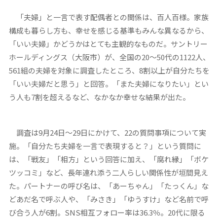
「夫婦」と一言で表す配偶者との関係は、百人百様。家族
構成も暮らし方も、幸せを感じる基準もみんな異なるから、
「いい夫婦」かどうかはとても主観的なものだ。サントリー
ホールディングス（大阪市）が、全国の20～50代の1122人、
561組の夫婦を対象に調査したところ、8割以上が自分たちを
「いい夫婦だと思う」と回答。「また夫婦になりたい」とい
う人も7割を超えるなど、なかなか幸せな結果が出た。
調査は9月24日～29日にかけて、22の質問事項について実
施。「自分たち夫婦を一言で表現すると？」という質問に
は、「戦友」「相方」という回答に加え、「腐れ縁」「ボケ
ツッコミ」など、長年連れ添う二人らしい関係性が垣間見え
た。パートナーの呼び名は、「あーちゃん」「たっくん」な
どあだ名で呼ぶ人や、「みさき」「ゆうすけ」など名前で呼
び合う人が6割。SNS相互フォロー率は36.3％。20代に限る