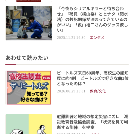
「今夜もシリアルキラーと待ち合わ
せ」「磯貝（横山裕）とヒナタ（関水
渚）の共犯関係が深まってきているの
がいい」「縦山裕二さんのグッズ欲し
い」
2025.11.21 16:30
エンタメ
あわせて読みたい
ビートルズ来日60周年、高校生の認知
度は約4割 ビートルズで好きな曲1位
となったのは？
2026.06.29 15:01
教育/文化
避難訓練と地域の想定災害にズレ 減
災教育普及協会調査、「状況を見て判
断する訓練」を提案