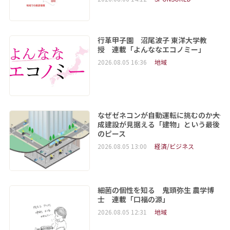
行革甲子園 沼尾波子 東洋大学教
授 連載「よんななエコノミー」
2026.08.05 16:36
地域
なぜゼネコンが自動運転に挑むのか――大
成建設が見据える「建物」という最後
のピース
2026.08.05 13:00
経済/ビジネス
細菌の個性を知る 鬼頭弥生 農学博
士 連載「口福の源」
2026.08.05 12:31
地域