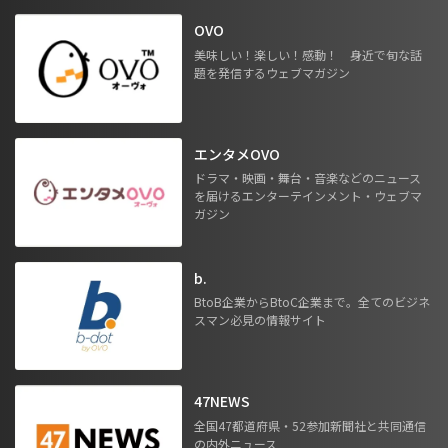
OVO
美味しい！楽しい！感動！ 身近で旬な話
題を発信するウェブマガジン
エンタメOVO
ドラマ・映画・舞台・音楽などのニュース
を届けるエンターテインメント・ウェブマ
ガジン
b.
BtoB企業からBtoC企業まで。全てのビジネ
スマン必見の情報サイト
47NEWS
全国47都道府県・52参加新聞社と共同通信
の内外ニュース