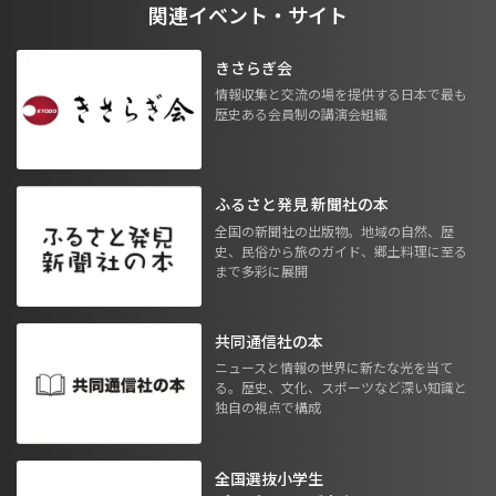
関連イベント・サイト
きさらぎ会
情報収集と交流の場を提供する日本で最も
歴史ある会員制の講演会組織
ふるさと発見 新聞社の本
全国の新聞社の出版物。地域の自然、歴
史、民俗から旅のガイド、郷土料理に至る
まで多彩に展開
共同通信社の本
ニュースと情報の世界に新たな光を当て
る。歴史、文化、スポーツなど深い知識と
独自の視点で構成
全国選抜小学生