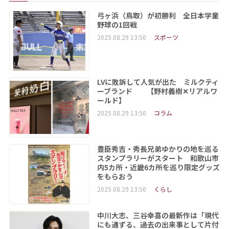
弓ヶ浜（鳥取）が初勝利 全日本学童
野球の1回戦
2025.08.29 13:50
スポーツ
LVに敗訴して人気が出た ミルクティ
ーブランド 【野村義樹✕リアルワ
ールド】
2025.08.29 13:50
コラム
豊臣秀吉・秀長兄弟ゆかりの地を巡る
スタンプラリーがスタート 和歌山市
内5カ所・近畿6カ所を巡り限定グッズ
をもらおう
2025.08.29 13:50
くらし
中川大志、三谷幸喜の最新作は「現代
にも通ずる、過去の出来事として片付