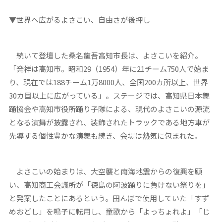
▼世界へ広がるよさこい、自由さが後押し
続いて登壇した桑名龍吾高知市長は、よさこいを紹介。
「発祥は高知市。昭和29（1954）年に21チーム750人で始ま
り、現在では188チーム1万8000人、全国200カ所以上、世界
30カ国以上に広がっている」。ステージでは、高知県日本舞
踊協会や高知市役所踊り子隊による、現代のよさこいの源流
となる演舞が披露され、装飾されたトラックである地方車が
先導する個性豊かな演舞も続き、会場は熱気に包まれた。
よさこいの始まりは、大空襲と南海地震からの復興を願
い、高知商工会議所が「徳島の阿波踊りに負けない祭りを」
と発案したことにあるという。田んぼで使用していた「すず
めおどし」を鳴子に転用し、童歌から「よっちょれよ」「じ