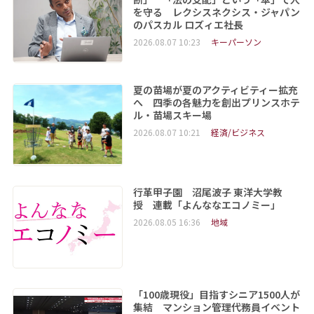
を守る レクシスネクシス・ジャパン
のパスカル ロズィエ社長
2026.08.07 10:23
キーパーソン
夏の苗場が夏のアクティビティー拡充
へ 四季の各魅力を創出プリンスホテ
ル・苗場スキー場
2026.08.07 10:21
経済/ビジネス
行革甲子園 沼尾波子 東洋大学教
授 連載「よんななエコノミー」
2026.08.05 16:36
地域
「100歳現役」目指すシニア1500人が
集結 マンション管理代務員イベント