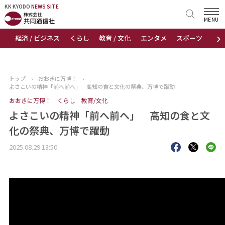
KK KYODO
KK KYODO
NEWS SITE
NEWS SITE
MENU
›
経済 / ビジネス
くらし
教育 / 文化
エンタメ
スポーツ
地
トップページ
お知らせ
トップ
›
おおきに万博！
›
よさこいの精神「前へ前へ」 高知の食と文化の祭典、万博で躍動
ニュース
おおきに万博！
くらし
教育/文化
よさこいの精神「前へ前へ」 高知の食と文
おすすめコンテンツ
化の祭典、万博で躍動
出版物
2025.08.29 13:50
会社概要