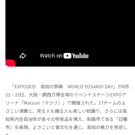
「EXPO2025 高知の祭典 WORLD YOSAKOI DAY」が8月
22・23日、大阪・関西万博会場のイベントステージEXPOア
リーナ「Matsuri（マツリ）」で開催された。17チームのよ
さこい演舞と、見る人も踊る人も楽しい総踊り、さらには高
知県内全自治体が各々の特産品を携え、街路市である「日曜
市」を再現。よさこいと食文化を通じ、高知の魅力を発信し