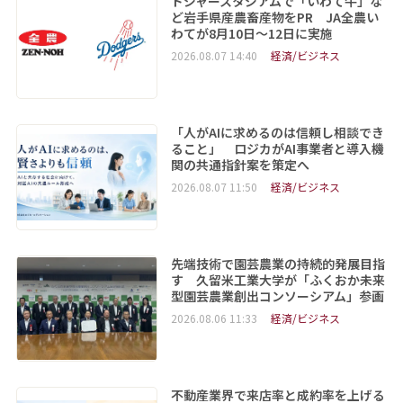
ドジャースタジアムで「いわて牛」な
ど岩手県産農畜産物をPR JA全農い
わてが8月10日～12日に実施
2026.08.07 14:40
経済/ビジネス
「人がAIに求めるのは信頼し相談でき
ること」 ロジカがAI事業者と導入機
関の共通指針案を策定へ
2026.08.07 11:50
経済/ビジネス
先端技術で園芸農業の持続的発展目指
す 久留米工業大学が「ふくおか未来
型園芸農業創出コンソーシアム」参画
2026.08.06 11:33
経済/ビジネス
不動産業界で来店率と成約率を上げる