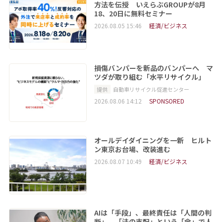
方法を伝授 いえらぶGROUPが8月
18、20日に無料セミナー
2026.08.05 15:46
経済/ビジネス
損傷バンパーを新品のバンパーへ マ
ツダが取り組む「水平リサイクル」
提供
自動車リサイクル促進センター
2026.08.06 14:12
SPONSORED
オールデイダイニングを一新 ヒルト
ン東京お台場、改装進む
2026.08.07 10:49
経済/ビジネス
AIは「手段」、最終責任は「人間の判
断」 「法の支配」という「傘」で人