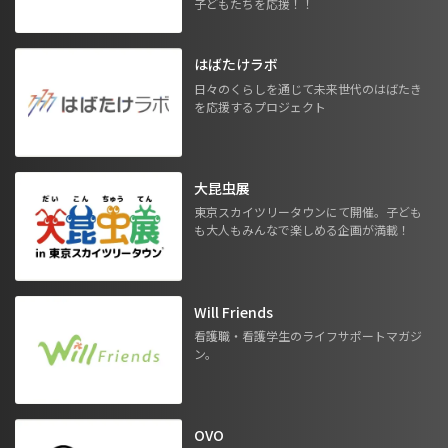
子どもたちを応援！！
はばたけラボ
日々のくらしを通じて未来世代のはばたき
を応援するプロジェクト
大昆虫展
東京スカイツリータウンにて開催。子ども
も大人もみんなで楽しめる企画が満載！
Will Friends
看護職・看護学生のライフサポートマガジ
ン。
OVO