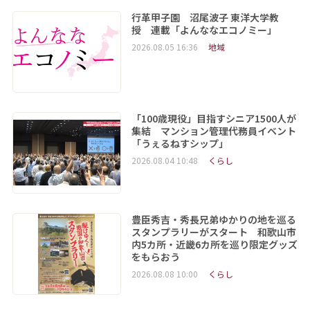
行革甲子園 沼尾波子 東洋大学教
授 連載「よんななエコノミー」
2026.08.05 16:36
地域
「100歳現役」目指すシニア1500人が
集結 マンション管理代務員イベント
「うぇるねすシップ」
2026.08.04 10:48
くらし
豊臣秀吉・秀長兄弟ゆかりの地を巡る
スタンプラリーがスタート 和歌山市
内5カ所・近畿6カ所を巡り限定グッズ
をもらおう
2026.08.08 10:00
くらし