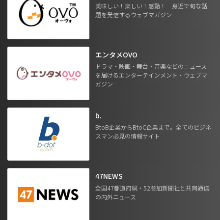
美味しい！楽しい！感動！ 身近で旬な話
題を発信するウェブマガジン
エンタメOVO
ドラマ・映画・舞台・音楽などのニュース
を届けるエンターテインメント・ウェブマ
ガジン
b.
BtoB企業からBtoC企業まで。全てのビジネ
スマン必見の情報サイト
47NEWS
全国47都道府県・52参加新聞社と共同通信
の内外ニュース