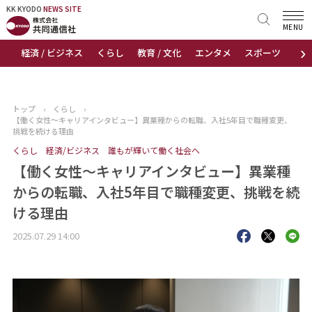
KK KYODO
KK KYODO
NEWS SITE
NEWS SITE
MENU
›
経済 / ビジネス
くらし
教育 / 文化
エンタメ
スポーツ
地
トップページ
お知らせ
トップ
›
くらし
›
【働く女性～キャリアインタビュー】異業種からの転職、入社5年目で職種変更、
ニュース
挑戦を続ける理由
くらし
経済/ビジネス
誰もが輝いて働く社会へ
おすすめコンテンツ
【働く女性～キャリアインタビュー】異業種
からの転職、入社5年目で職種変更、挑戦を続
出版物
ける理由
会社概要
2025.07.29 14:00