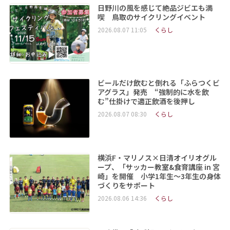
日野川の風を感じて絶品ジビエも満
喫 鳥取のサイクリングイベント
2026.08.07 11:05
くらし
ビールだけ飲むと倒れる「ふらつくビ
アグラス」発売 “強制的に水を飲
む”仕掛けで適正飲酒を後押し
2026.08.07 08:30
くらし
横浜F・マリノス×日清オイリオグル
ープ、「サッカー教室&食育講座 in 宮
崎」を開催 小学1年生～3年生の身体
づくりをサポート
2026.08.06 14:36
くらし