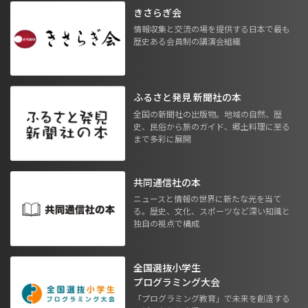
きさらぎ会
情報収集と交流の場を提供する日本で最も
歴史ある会員制の講演会組織
ふるさと発見 新聞社の本
全国の新聞社の出版物。地域の自然、歴
史、民俗から旅のガイド、郷土料理に至る
まで多彩に展開
共同通信社の本
ニュースと情報の世界に新たな光を当て
る。歴史、文化、スポーツなど深い知識と
独自の視点で構成
全国選抜小学生
プログラミング大会
「プログラミング教育」で未来を創造する