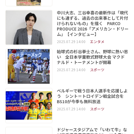
中川大志、三谷幸喜の最新作は「現代
にも通ずる、過去の出来事として片付
けられないもの」を描く PARCO
PRODUCE 2026「アメリカン・ドリー
ム」【インタビュー】
2025.07.29 14:00
エンタメ
始球式の杉谷拳士さん、野球に熱い思
い 全日本学童軟式野球大会 マクド
ナルド・トーナメントが開幕
2025.07.29 14:00
スポーツ
ベルギーで戦う日本人選手を応援しよ
う シント＝トロイデン戦全試合を
BS10が今季も無料放送
2025.07.29 14:00
スポーツ
ドジャースタジアムで「いわて牛」な