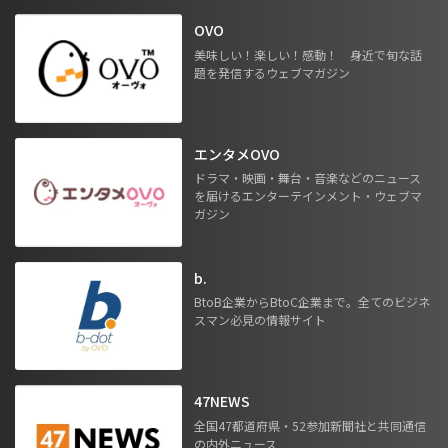
OVO
美味しい！楽しい！感動！ 身近で旬な話
題を発信するウェブマガジン
エンタメOVO
ドラマ・映画・舞台・音楽などのニュース
を届けるエンターテインメント・ウェブマ
ガジン
b.
BtoB企業からBtoC企業まで。全てのビジネ
スマン必見の情報サイト
47NEWS
全国47都道府県・52参加新聞社と共同通信
の内外ニュース