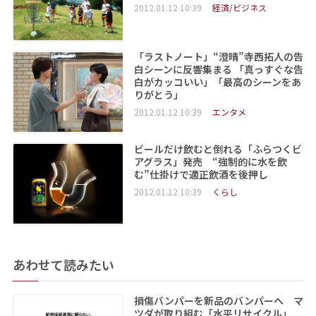
2012.01.12 10:39
経済/ビジネス
「ラストノート」“澄晴”寺西拓人の告
白シーンに反響集まる 「真っすぐな告
白がカッコいい」「最高のシーンをあ
りがとう」
2012.01.12 10:39
エンタメ
ビールだけ飲むと倒れる「ふらつくビ
アグラス」発売 “強制的に水を飲
む”仕掛けで適正飲酒を後押し
2012.01.12 10:39
くらし
あわせて読みたい
損傷バンパーを新品のバンパーへ マ
ツダが取り組む「水平リサイクル」