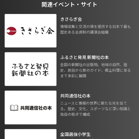
関連イベント・サイト
きさらぎ会
情報収集と交流の場を提供する日本で最も
歴史ある会員制の講演会組織
ふるさと発見 新聞社の本
全国の新聞社の出版物。地域の自然、歴
史、民俗から旅のガイド、郷土料理に至る
まで多彩に展開
共同通信社の本
ニュースと情報の世界に新たな光を当て
る。歴史、文化、スポーツなど深い知識と
独自の視点で構成
全国選抜小学生