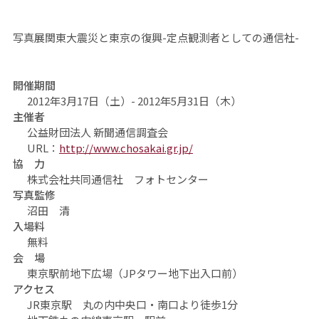
写真展
関東大震災と東京の復興
-定点観測者としての通信社-
開催期間
2012年3月17日（土）- 2012年5月31日（木）
主催者
公益財団法人 新聞通信調査会
URL：
http://www.chosakai.gr.jp/
協 力
株式会社共同通信社 フォトセンター
写真監修
沼田 清
入場料
無料
会 場
東京駅前地下広場（JPタワー地下出入口前）
アクセス
JR東京駅 丸の内中央口・南口より徒歩1分