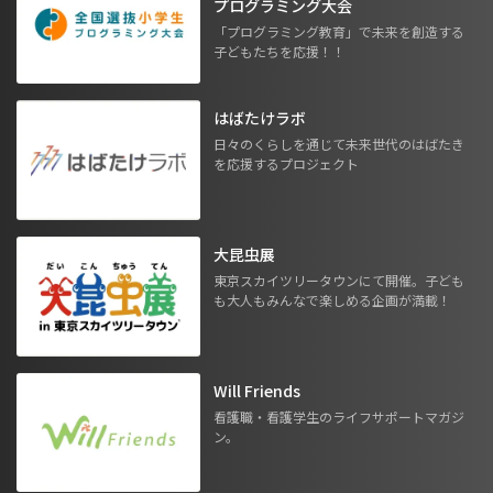
プログラミング大会
「プログラミング教育」で未来を創造する
子どもたちを応援！！
はばたけラボ
日々のくらしを通じて未来世代のはばたき
を応援するプロジェクト
大昆虫展
東京スカイツリータウンにて開催。子ども
も大人もみんなで楽しめる企画が満載！
Will Friends
看護職・看護学生のライフサポートマガジ
ン。