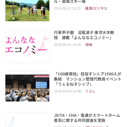
ル・苗場スキー場
2026.08.07 10:21
経済/ビジネス
行革甲子園 沼尾波子 東洋大学教
授 連載「よんななエコノミー」
2026.08.05 16:36
地域
「100歳現役」目指すシニア1500人が
集結 マンション管理代務員イベント
「うぇるねすシップ」
2026.08.04 10:48
くらし
JEITA・CHA・電通がスマートホーム
普及に関する共同調査を実施