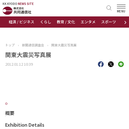
KK KYODO
KK KYODO
NEWS SITE
NEWS SITE
MENU
›
経済 / ビジネス
くらし
教育 / 文化
エンタメ
スポーツ
地
トップページ
お知らせ
トップ
›
新聞通信調査会
›
関東大震災写真展
ニュース
関東大震災写真展
2012.01.12 10:39
おすすめコンテンツ
出版物
会社概要
概要
Exhibition Details