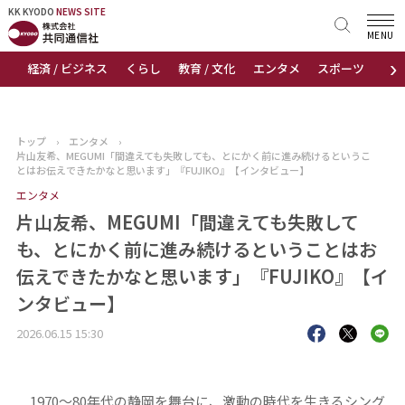
KK KYODO
KK KYODO
NEWS SITE
NEWS SITE
MENU
›
経済 / ビジネス
くらし
教育 / 文化
エンタメ
スポーツ
地
トップページ
お知らせ
トップ
›
エンタメ
›
片山友希、MEGUMI「間違えても失敗しても、とにかく前に進み続けるというこ
ニュース
とはお伝えできたかなと思います」『FUJIKO』【インタビュー】
エンタメ
おすすめコンテンツ
片山友希、MEGUMI「間違えても失敗して
も、とにかく前に進み続けるということはお
出版物
伝えできたかなと思います」『FUJIKO』【イ
ンタビュー】
会社概要
2026.06.15 15:30
1970～80年代の静岡を舞台に、激動の時代を生きるシング