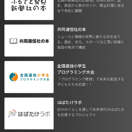
史、民俗から旅のガイド、郷土料理に至る
まで多彩に展開
共同通信社の本
ニュースと情報の世界に新たな光を当て
る。歴史、文化、スポーツなど深い知識と
独自の視点で構成
全国選抜小学生
プログラミング大会
「プログラミング教育」で未来を創造する
子どもたちを応援！！
はばたけラボ
日々のくらしを通じて未来世代のはばたき
を応援するプロジェクト