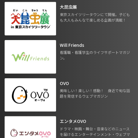
大昆虫展
東京スカイツリータウンにて開催。子ども
も大人もみんなで楽しめる企画が満載！
Will Friends
看護職・看護学生のライフサポートマガジ
ン。
OVO
美味しい！楽しい！感動！ 身近で旬な話
題を発信するウェブマガジン
エンタメOVO
ドラマ・映画・舞台・音楽などのニュース
を届けるエンターテインメント・ウェブマ