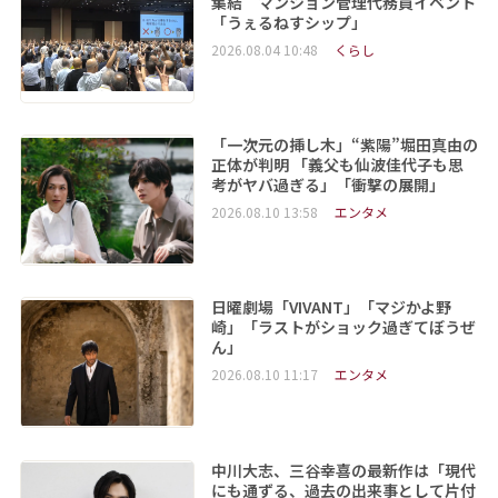
集結 マンション管理代務員イベント
「うぇるねすシップ」
2026.08.04 10:48
くらし
「一次元の挿し木」“紫陽”堀田真由の
正体が判明 「義父も仙波佳代子も思
考がヤバ過ぎる」「衝撃の展開」
2026.08.10 13:58
エンタメ
日曜劇場「VIVANT」「マジかよ野
崎」「ラストがショック過ぎてぼうぜ
ん」
2026.08.10 11:17
エンタメ
中川大志、三谷幸喜の最新作は「現代
にも通ずる、過去の出来事として片付