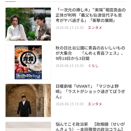
「一次元の挿し木」“紫陽”堀田真由の
正体が判明 「義父も仙波佳代子も思
考がヤバ過ぎる」「衝撃の展開」
2026.06.15 15:30
エンタメ
秋の日比谷公園に青森のおいしいもの
が大集合 「んめぇ青森フェス」、
9月18日から3日間
2026.06.15 15:30
くらし
日曜劇場「VIVANT」「マジかよ野
崎」「ラストがショック過ぎてぼうぜ
ん」
2026.06.15 15:30
エンタメ
悩んでこそ政治家 【政眼鏡（せいが
んきょう）－本田雅俊の政治コラム】