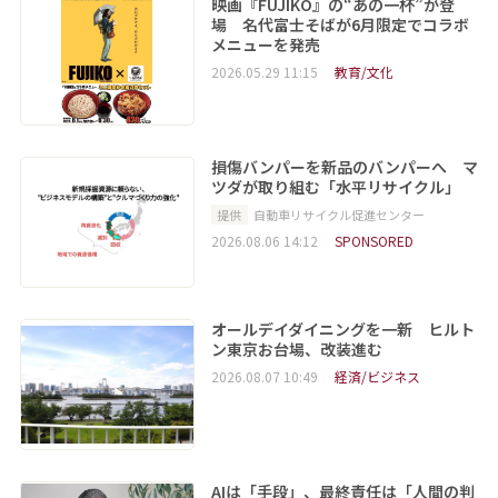
映画『FUJIKO』の“あの一杯”が登
場 名代富士そばが6月限定でコラボ
メニューを発売
2026.05.29 11:15
教育/文化
損傷バンパーを新品のバンパーへ マ
ツダが取り組む「水平リサイクル」
提供
自動車リサイクル促進センター
2026.08.06 14:12
SPONSORED
オールデイダイニングを一新 ヒルト
ン東京お台場、改装進む
2026.08.07 10:49
経済/ビジネス
AIは「手段」、最終責任は「人間の判