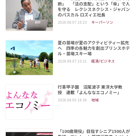
断」 「法の支配」という「傘」で人
を守る レクシスネクシス・ジャパン
のパスカル ロズィエ社長
2026.08.07 10:23
キーパーソン
夏の苗場が夏のアクティビティー拡充
へ 四季の各魅力を創出プリンスホテ
ル・苗場スキー場
2026.08.07 10:21
経済/ビジネス
行革甲子園 沼尾波子 東洋大学教
授 連載「よんななエコノミー」
2026.08.05 16:36
地域
「100歳現役」目指すシニア1500人が