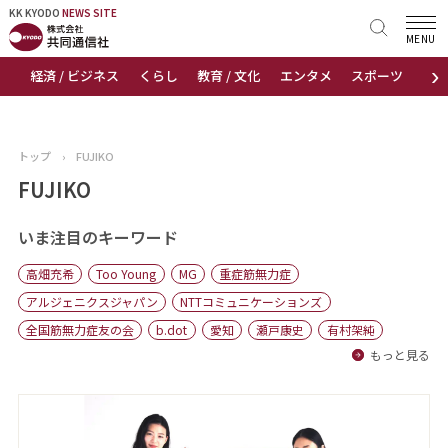
KK KYODO
KK KYODO
NEWS SITE
NEWS SITE
MENU
›
経済 / ビジネス
くらし
教育 / 文化
エンタメ
スポーツ
地
トップページ
お知らせ
トップ
›
FUJIKO
ニュース
FUJIKO
おすすめコンテンツ
いま注目のキーワード
高畑充希
Too Young
MG
重症筋無力症
出版物
アルジェニクスジャパン
NTTコミュニケーションズ
全国筋無力症友の会
b.dot
愛知
瀬戸康史
有村架純
会社概要
もっと見る