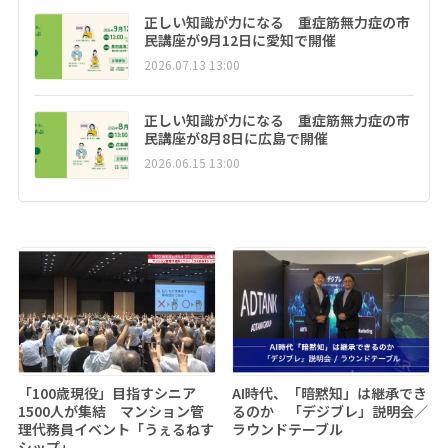
正しい知識が力になる 重症筋無力症の市
民講座が9月12日に愛知で開催
2026.07.13 13:00
正しい知識が力になる 重症筋無力症の市
民講座が8月8日に広島で開催
2026.06.15 13:00
「100歳現役」目指すシニア
AI時代、「暗黙知」は継承でき
1500人が集結 マンション管
るのか 「デジブレ」説明会／
理代務員イベント「うぇるねす
ラウンドテーブル
シップ」