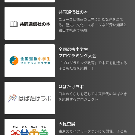
共同通信社の本
ニュースと情報の世界に新たな光を当て
る。歴史、文化、スポーツなど深い知識と
独自の視点で構成
全国選抜小学生
プログラミング大会
「プログラミング教育」で未来を創造する
子どもたちを応援！！
はばたけラボ
日々のくらしを通じて未来世代のはばたき
を応援するプロジェクト
大昆虫展
東京スカイツリータウンにて開催。子ども