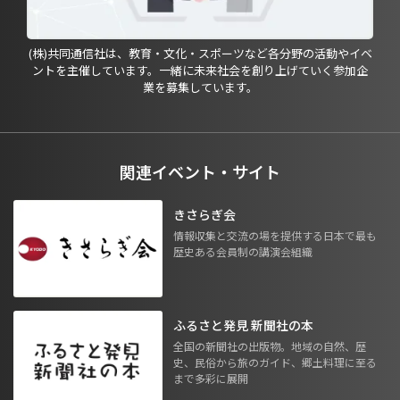
(株)共同通信社は、教育・文化・スポーツなど各分野の活動やイベ
ントを主催しています。一緒に未来社会を創り上げていく参加企
業を募集しています。
関連イベント・サイト
きさらぎ会
情報収集と交流の場を提供する日本で最も
歴史ある会員制の講演会組織
ふるさと発見 新聞社の本
全国の新聞社の出版物。地域の自然、歴
史、民俗から旅のガイド、郷土料理に至る
まで多彩に展開