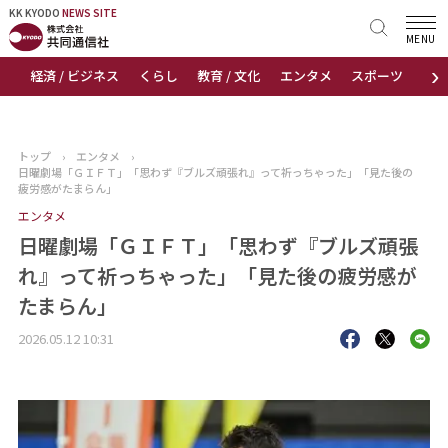
KK KYODO
KK KYODO
NEWS SITE
NEWS SITE
MENU
›
経済 / ビジネス
くらし
教育 / 文化
エンタメ
スポーツ
地
トップページ
お知らせ
トップ
›
エンタメ
›
日曜劇場「ＧＩＦＴ」「思わず『ブルズ頑張れ』って祈っちゃった」「見た後の
ニュース
疲労感がたまらん」
エンタメ
おすすめコンテンツ
日曜劇場「ＧＩＦＴ」「思わず『ブルズ頑張
れ』って祈っちゃった」「見た後の疲労感が
出版物
たまらん」
会社概要
2026.05.12 10:31