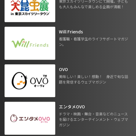
東京スカイツリータウンにて開催。子ども
も大人もみんなで楽しめる企画が満載！
Will Friends
看護職・看護学生のライフサポートマガジ
ン。
OVO
美味しい！楽しい！感動！ 身近で旬な話
題を発信するウェブマガジン
エンタメOVO
ドラマ・映画・舞台・音楽などのニュース
を届けるエンターテインメント・ウェブマ
ガジン