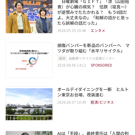
日曜劇場「ＧＩＦＴ」「涼（山田裕
貴）が心臓の病気？ 伍鉄（堤真一）
が逆恨みでたたかれる？ もう8話だ
よ。大丈夫なの」「和解の話かと思っ
たら誤解の話だった」
2026.05.25 10:46
エンタメ
損傷バンパーを新品のバンパーへ マ
ツダが取り組む「水平リサイクル」
提供
自動車リサイクル促進センター
2026.08.06 14:12
SPONSORED
オールデイダイニングを一新 ヒルト
ン東京お台場、改装進む
2026.08.07 10:49
経済/ビジネス
AIは「手段」、最終責任は「人間の判