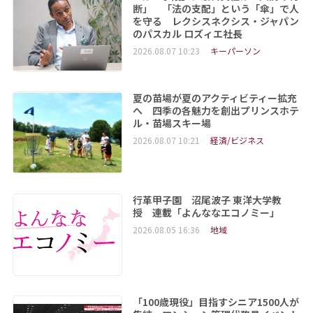
断」 「法の支配」という「傘」で人
を守る レクシスネクシス・ジャパン
のパスカル ロズィエ社長
2026.08.07 10:23
キーパーソン
夏の苗場が夏のアクティビティー拡充
へ 四季の各魅力を創出プリンスホテ
ル・苗場スキー場
2026.08.07 10:21
経済/ビジネス
行革甲子園 沼尾波子 東洋大学教
授 連載「よんななエコノミー」
2026.08.05 16:36
地域
「100歳現役」目指すシニア1500人が