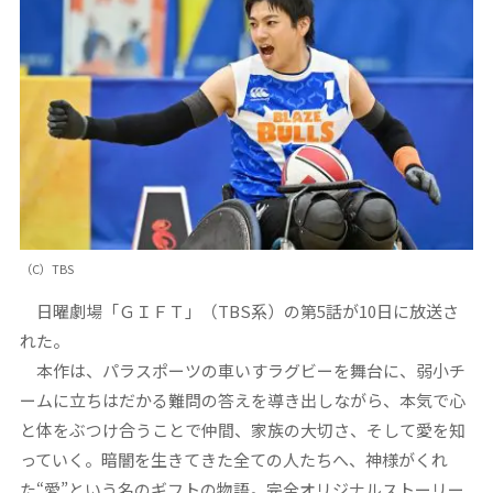
（C）TBS
日曜劇場「ＧＩＦＴ」（TBS系）の第5話が10日に放送さ
れた。
本作は、パラスポーツの車いすラグビーを舞台に、弱小チ
ームに立ちはだかる難問の答えを導き出しながら、本気で心
と体をぶつけ合うことで仲間、家族の大切さ、そして愛を知
っていく。暗闇を生きてきた全ての人たちへ、神様がくれ
た“愛”という名のギフトの物語。完全オリジナルストーリー