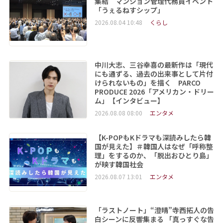
集結 マンション管理代務員イベント
「うぇるねすシップ」
2026.08.04 10:48
くらし
中川大志、三谷幸喜の最新作は「現代
にも通ずる、過去の出来事として片付
けられないもの」を描く PARCO
PRODUCE 2026「アメリカン・ドリー
ム」【インタビュー】
2026.08.08 08:00
エンタメ
【K-POPもKドラマも深読みしたら韓
国が見えた】＃韓国人はなぜ「呼称整
理」をするのか、「脱出おひとり島」
が映す韓国社会
2026.08.07 13:01
エンタメ
「ラストノート」“澄晴”寺西拓人の告
白シーンに反響集まる 「真っすぐな告