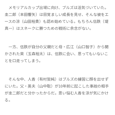
メモリアルカップ出場に向け、ブルズは活気づいていた。
圭二郎（本田響矢）は目覚ましい成長を見せ、そんな彼をエ
ースの涼（山田裕貴）も認め始めている。もちろん伍鉄（堤
真一）はスネークに勝つための戦術に余念がない。
一方、伍鉄が自分の父親だと母・広江（山口智子）から聞
かされた昊（玉森裕太）は、伍鉄に会い、思ってもいないこ
とを口走ってしまう。
そんな中、人香（有村架純）はブルズの練習に顔を出せず
にいた。父・英夫（山中聡）が10年前に起こした事故の相手
が圭二郎だと分かったからだ。思い悩む人香を涼が気にかけ
る。