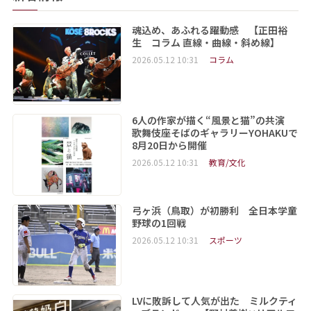
魂込め、あふれる躍動感 【正田裕
生 コラム 直線・曲線・斜め線】
2026.05.12 10:31
コラム
6人の作家が描く“風景と猫”の共演
歌舞伎座そばのギャラリーYOHAKUで
8月20日から開催
2026.05.12 10:31
教育/文化
弓ヶ浜（鳥取）が初勝利 全日本学童
野球の1回戦
2026.05.12 10:31
スポーツ
LVに敗訴して人気が出た ミルクティ