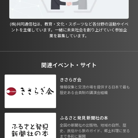
(株)共同通信社は、教育・文化・スポーツなど各分野の活動やイベ
ントを主催しています。一緒に未来社会を創り上げていく参加企
業を募集しています。
関連イベント・サイト
きさらぎ会
情報収集と交流の場を提供する日本で最も
歴史ある会員制の講演会組織
ふるさと発見 新聞社の本
全国の新聞社の出版物。地域の自然、歴
史、民俗から旅のガイド、郷土料理に至る
まで多彩に展開