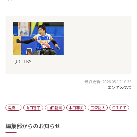
（C）TBS
最終更新: 2026.05.12 10:33
エンタメOVO
堤真一
山口智子
山田裕貴
本田響矢
玉森裕太
ＧＩＦＴ
編集部からのお知らせ