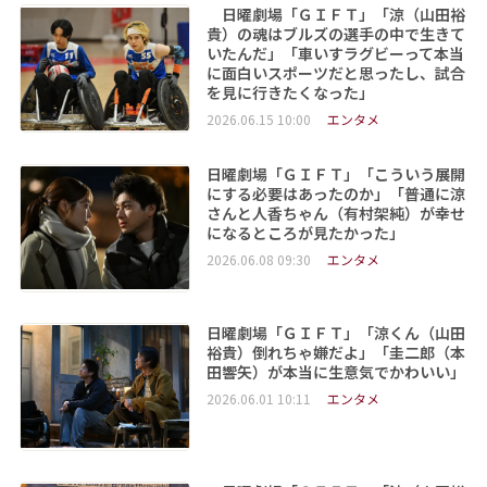
日曜劇場「ＧＩＦＴ」「涼（山田裕
貴）の魂はブルズの選手の中で生きて
いたんだ」「車いすラグビーって本当
に面白いスポーツだと思ったし、試合
を見に行きたくなった」
2026.06.15 10:00
エンタメ
日曜劇場「ＧＩＦＴ」「こういう展開
にする必要はあったのか」「普通に涼
さんと人香ちゃん（有村架純）が幸せ
になるところが見たかった」
2026.06.08 09:30
エンタメ
日曜劇場「ＧＩＦＴ」「涼くん（山田
裕貴）倒れちゃ嫌だよ」「圭二郎（本
田響矢）が本当に生意気でかわいい」
2026.06.01 10:11
エンタメ