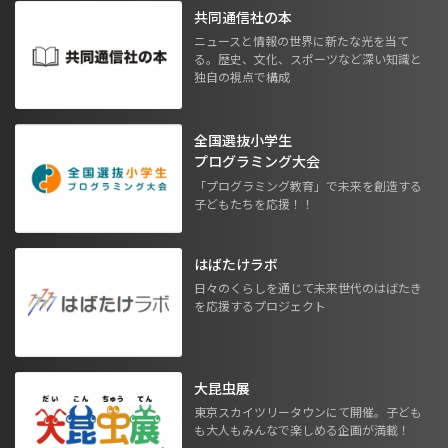
共同通信社の本
ニュースと情報の世界に新たな光を当て
る。歴史、文化、スポーツなど深い知識と
独自の視点で構成
全国選抜小学生
プログラミング大会
「プログラミング教育」で未来を創造する
子どもたちを応援！！
はばたけラボ
日々のくらしを通じて未来世代のはばたき
を応援するプロジェクト
大昆虫展
東京スカイツリータウンにて開催。子ども
も大人もみんなで楽しめる企画が満載！