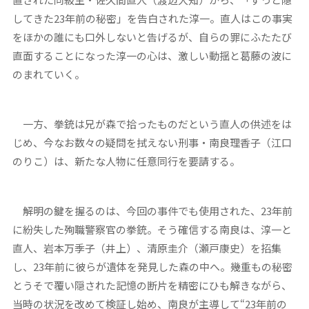
してきた23年前の秘密」を告白された淳一。直人はこの事実
をほかの誰にも口外しないと告げるが、自らの罪にふたたび
直面することになった淳一の心は、激しい動揺と葛藤の波に
のまれていく。
一方、拳銃は兄が森で拾ったものだという直人の供述をは
じめ、今なお数々の疑問を拭えない刑事・南良理香子（江口
のりこ）は、新たな人物に任意同行を要請する。
解明の鍵を握るのは、今回の事件でも使用された、23年前
に紛失した殉職警察官の拳銃。そう確信する南良は、淳一と
直人、岩本万季子（井上）、清原圭介（瀬戸康史）を招集
し、23年前に彼らが遺体を発見した森の中へ。幾重もの秘密
とうそで覆い隠された記憶の断片を精密にひも解きながら、
当時の状況を改めて検証し始め、南良が主導して“23年前の