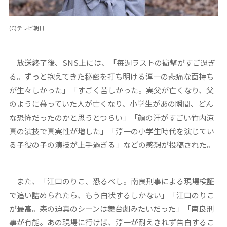
(C)テレビ朝日
放送終了後、SNS上には、「毎週ラストの衝撃がすご過ぎ
る。ずっと抱えてきた秘密を打ち明ける淳一の悲痛な面持ち
が生々しかった」「すごく苦しかった。実父が亡くなり、父
のように慕っていた人が亡くなり、小学生があの瞬間、どん
な恐怖だったのかと思うとつらい」「顔の汗がすごい竹内涼
真の演技で真実性が増した」「淳一の小学生時代を演じてい
る子役の子の演技が上手過ぎる」などの感想が投稿された。
また、「江口のりこ、恐るべし。南良刑事による現場検証
で追い詰められたら、もう白状するしかない」「江口のりこ
が最高。森の迫真のシーンは舞台劇みたいだった」「南良刑
事が有能。あの現場に行けば、淳一が耐えきれず告白するこ