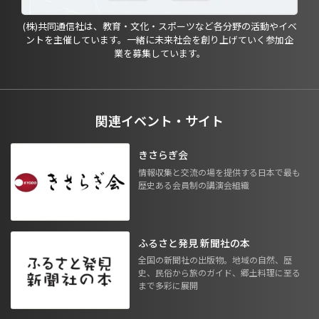
(株)共同通信社は、教育・文化・スポーツなど各分野の活動やイベ
ントを主催しています。一緒に未来社会を創り上げていく参加企
業を募集しています。
関連イベント・サイト
きさらぎ会
情報収集と交流の場を提供する日本で最も
歴史ある会員制の講演会組織
ふるさと発見 新聞社の本
全国の新聞社の出版物。地域の自然、歴
史、民俗から旅のガイド、郷土料理に至る
まで多彩に展開