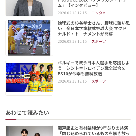
ム」【インタビュー】
2026.02.18 12:15
エンタメ
始球式の杉谷拳士さん、野球に熱い思
い 全日本学童軟式野球大会 マクド
ナルド・トーナメントが開幕
2026.02.18 12:15
スポーツ
ベルギーで戦う日本人選手を応援しよ
う シント＝トロイデン戦全試合を
BS10が今季も無料放送
2026.02.18 12:15
スポーツ
あわせて読みたい
瀬戸康史と有村架純が9年ぶりの共演
「閉じ込められているものを解き放っ