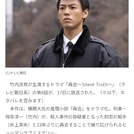
(C)テレビ朝日
竹内涼真が主演するドラマ「再会～Silent Truth～」（テ
レビ朝日系）の第6話が、17日に放送された。（※以下、ネ
タバレを含みます）
本作は、横関大氏の推理小説『再会』をドラマ化。刑事・
飛奈淳一（竹内）が、殺人事件の容疑者となった初恋の相手
（井上真央）と23年ぶりに再会することで繰り広げられるヒ
ューマンラブミステリー。