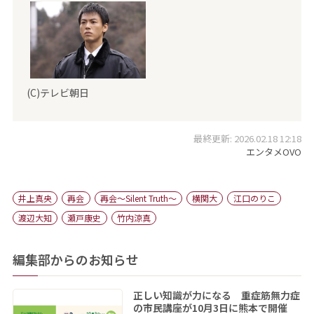
(C)テレビ朝日
最終更新: 2026.02.18 12:18
エンタメOVO
井上真央
再会
再会～Silent Truth～
横関大
江口のりこ
渡辺大知
瀬戸康史
竹内涼真
編集部からのお知らせ
正しい知識が力になる 重症筋無力症
の市民講座が10月3日に熊本で開催