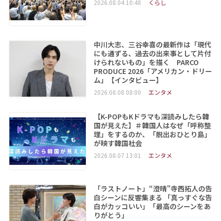
2026.08.04 10:48
くらし
中川大志、三谷幸喜の最新作は「現代
にも通ずる、過去の出来事として片付
けられないもの」を描く PARCO
PRODUCE 2026「アメリカン・ドリー
ム」【インタビュー】
2026.08.08 08:00
エンタメ
【K-POPもKドラマも深読みしたら韓
国が見えた】＃韓国人はなぜ「呼称整
理」をするのか、「脱出おひとり島」
が映す韓国社会
2026.08.07 13:01
エンタメ
「ラストノート」“澄晴”寺西拓人の告
白シーンに反響集まる 「真っすぐな告
白がカッコいい」「最高のシーンをあ
りがとう」