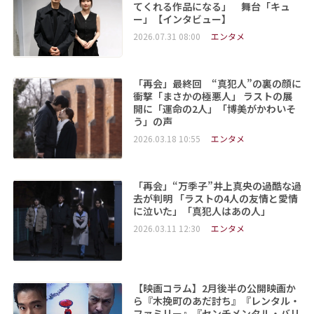
てくれる作品になる」 舞台「キュ
ー」【インタビュー】
2026.07.31 08:00
エンタメ
「再会」最終回 “真犯人”の裏の顔に
衝撃「まさかの極悪人」 ラストの展
開に「運命の2人」「博美がかわいそ
う」の声
2026.03.18 10:55
エンタメ
「再会」“万季子”井上真央の過酷な過
去が判明 「ラストの4人の友情と愛情
に泣いた」「真犯人はあの人」
2026.03.11 12:30
エンタメ
【映画コラム】2月後半の公開映画か
ら『木挽町のあだ討ち』『レンタル・
ファミリー』『センチメンタル・バリ