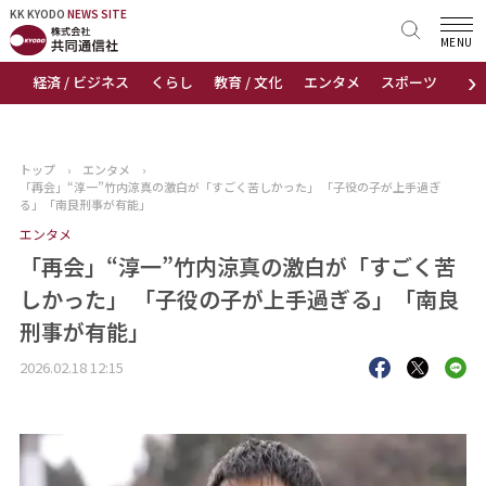
KK KYODO
KK KYODO
NEWS SITE
NEWS SITE
MENU
›
経済 / ビジネス
くらし
教育 / 文化
エンタメ
スポーツ
地
トップページ
お知らせ
トップ
›
エンタメ
›
「再会」“淳一”竹内涼真の激白が「すごく苦しかった」 「子役の子が上手過ぎ
ニュース
る」「南良刑事が有能」
エンタメ
おすすめコンテンツ
「再会」“淳一”竹内涼真の激白が「すごく苦
しかった」 「子役の子が上手過ぎる」「南良
出版物
刑事が有能」
会社概要
2026.02.18 12:15