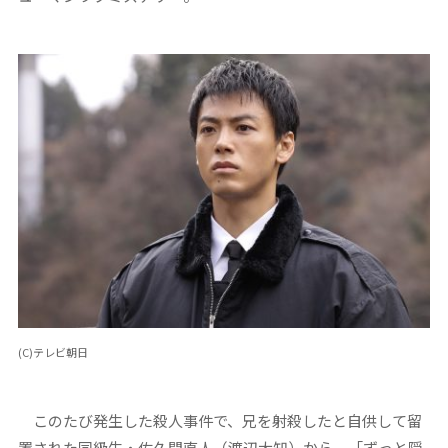
(C)テレビ朝日
このたび発生した殺人事件で、兄を射殺したと自供して留
置された同級生・佐久間直人（渡辺大知）から、「ずっと隠