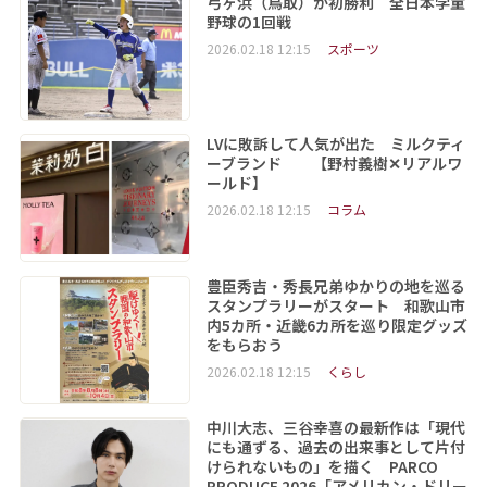
弓ヶ浜（鳥取）が初勝利 全日本学童
野球の1回戦
2026.02.18 12:15
スポーツ
LVに敗訴して人気が出た ミルクティ
ーブランド 【野村義樹✕リアルワ
ールド】
2026.02.18 12:15
コラム
豊臣秀吉・秀長兄弟ゆかりの地を巡る
スタンプラリーがスタート 和歌山市
内5カ所・近畿6カ所を巡り限定グッズ
をもらおう
2026.02.18 12:15
くらし
中川大志、三谷幸喜の最新作は「現代
にも通ずる、過去の出来事として片付
けられないもの」を描く PARCO
PRODUCE 2026「アメリカン・ドリー