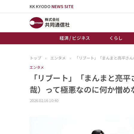
KK KYODO
NEWS SITE
経済 / ビジネス
くらし
トップ
›
エンタメ
›
「リブート」「まんまと亮平さん
トップページ
エンタメ
お知らせ
「リブート」「まんまと亮平
哉）って極悪なのに何か憎め
2026.02.16 10:40