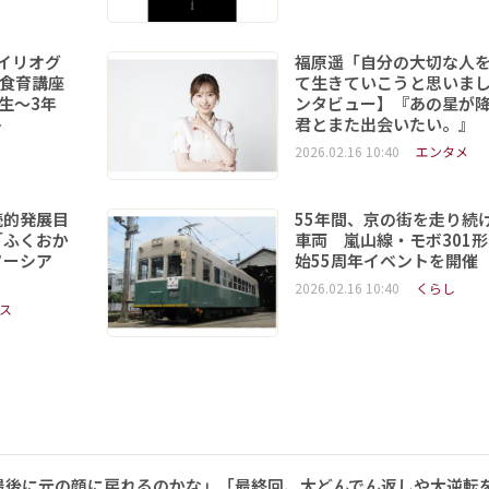
イリオグ
福原遥「自分の大切な人
食育講座
て生きていこうと思いま
年生～3年
ンタビュー】『あの星が
ト
君とまた出会いたい。』
2026.02.16 10:40
エンタメ
続的発展目
55年間、京の街を走り続
「ふくおか
車両 嵐山線・モボ301
ソーシア
始55周年イベントを開催
2026.02.16 10:40
くらし
ス
最後に元の顔に戻れるのかな」「最終回、大どんでん返しや大逆転