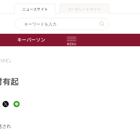
ニュースサイト
コーポレートサイト
キーパーソン
MENU
だけど」
出版物
会社概要
村有起
送され