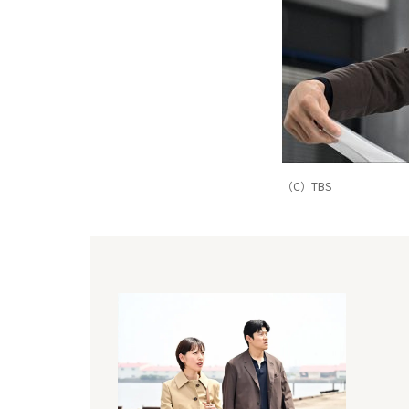
（C）TBS