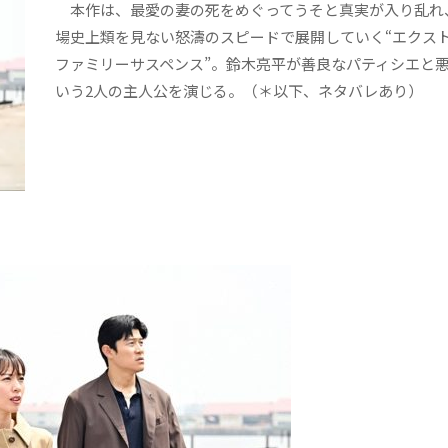
本作は、最愛の妻の死をめぐってうそと真実が入り乱れ
場史上類を見ない怒濤のスピードで展開していく“エクス
ファミリーサスペンス”。鈴木亮平が善良なパティシエと
いう2人の主人公を演じる。（＊以下、ネタバレあり）