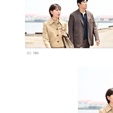
（C）TBS