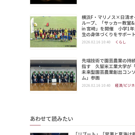
横浜F・マリノス×日清オ
ループ、「サッカー教室&
in 宮崎」を開催 小学1
生の身体づくりをサポー
2026.02.16 10:40
くらし
先端技術で園芸農業の持
指す 久留米工業大学が
未来型園芸農業創出コン
ム」参画
2026.02.16 10:40
経済/ビジネ
あわせて読みたい
「リブート」「早瀬と夏海は