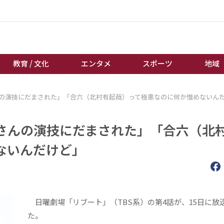
教育 / 文化
エンタメ
スポーツ
地域
の演技にだまされた」「合六（北村有起哉）って極悪なのに何か憎めないん
経済 / ビジネス
誰もが輝いて働く社会へ
くらし
天皇杯サッカー
さんの演技にだまされた」「合六（北
教育 / 文化
オートレース
ないんだけど」
エンタメ
競輪
スポーツ
ボートレース
地域
棋王戦
キーパーソン
女流本因坊戦
日曜劇場「リブート」（TBS系）の第4話が、15日に放
た。