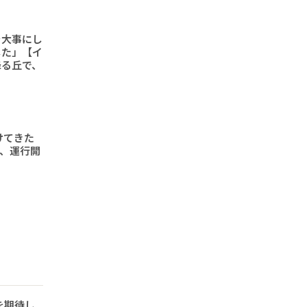
を大事にし
した」【イ
降る丘で、
けてきた
形、運行開
を期待し