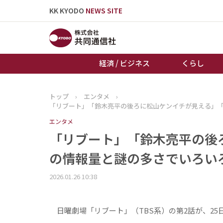
KK KYODO
NEWS SITE
経済 / ビジネス
くらし
トップ
›
エンタメ
›
トップページ
「リブート」「鈴木亮平の後ろに松山ケンイチが見える」
お知らせ
エンタメ
「リブート」「鈴木亮平の後
の情報量と謎の多さでいろい
2026.01.26 10:38
日曜劇場「リブート」（TBS系）の第2話が、25