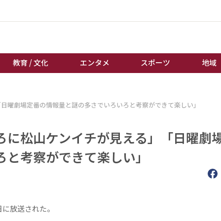
教育 / 文化
エンタメ
スポーツ
地域
経済 / ビジネス
誰もが輝いて働く社会へ
「日曜劇場定番の情報量と謎の多さでいろいろと考察ができて楽しい」
くらし
天皇杯サッカー
教育 / 文化
オートレース
ろに松山ケンイチが見える」「日曜劇
エンタメ
競輪
ろと考察ができて楽しい」
スポーツ
ボートレース
地域
棋王戦
キーパーソン
女流本因坊戦
日に放送された。