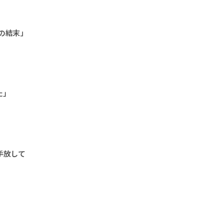
の結末」
た」
手放して