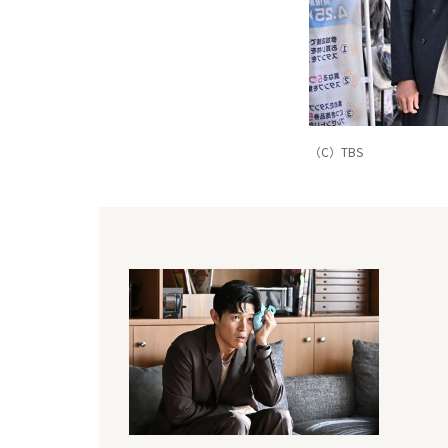
（C）TBS