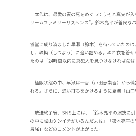
本作は、最愛の妻の死をめぐってうそと真実が入り
リームファミリーサスペンス”。鈴木亮平が善良な
儀堂に成り済ました早瀬（鈴木）を待っていたのは
し、執拗（しつよう）に追い詰める。ぬれ衣を着せ
たのは「24時間以内に真犯人を見つけなければ命
極限状態の中、早瀬は一香（戸田恵梨香）から儀堂
れる。さらに、追い打ちをかけるように夏海（山口
放送終了後、SNS上には、「鈴木亮平の演技に引
の中に松山ケンイチがいるんだよね」「鈴木亮平の
最強」などのコメントが上がった。