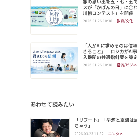
旅の思い出を五・七・五
スが「かばんの日」に合
川柳コンテスト」を開催
2026.01.26 10:38
教育/文化
「人がAIに求めるのは信
きること」 ロジカがAI
入機関の共通指針案を策
2026.01.26 10:38
経済/ビジネ
あわせて読みたい
「リブート」「早瀬と夏海は
ちゃう」
2026.03.23 11:32
エンタメ