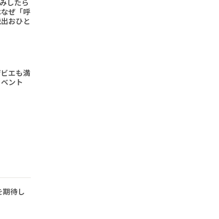
読みしたら
はなぜ「呼
脱出おひと
ジビエも満
イベント
を期待し