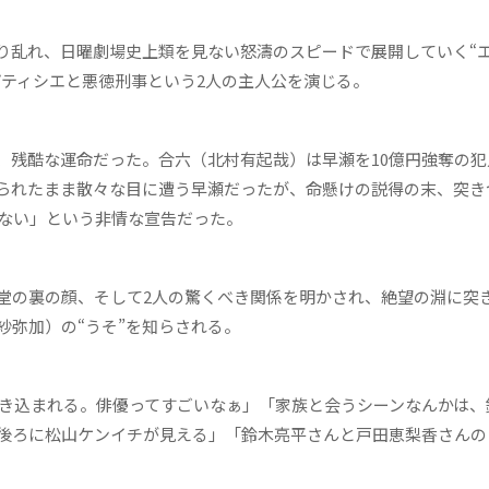
乱れ、日曜劇場史上類を見ない怒濤のスピードで展開していく“
パティシエと悪徳刑事という2人の主人公を演じる。
、残酷な運命だった。合六（北村有起哉）は早瀬を10億円強奪の犯
られたまま散々な目に遭う早瀬だったが、命懸けの説得の末、突き
はない」という非情な宣告だった。
の裏の顔、そして2人の驚くべき関係を明かされ、絶望の淵に突
紗弥加）の“うそ”を知らされる。
き込まれる。俳優ってすごいなぁ」「家族と会うシーンなんかは、
後ろに松山ケンイチが見える」「鈴木亮平さんと戸田恵梨香さんの