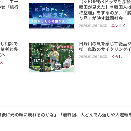
で！ エー
【K-POPもKドラマも深
わせ「旅行
韓国が見えた】＃韓国人
称整理」をするのか、「
り島」が映す韓国社会
2026.01.26 10:38
エンタメ
頼し相談で
日野川の風を感じて絶品
事業者と導
喫 鳥取のサイクリング
定へ
2026.01.26 10:38
くらし
ス
最後に元の顔に戻れるのかな」「最終回、大どんでん返しや大逆転