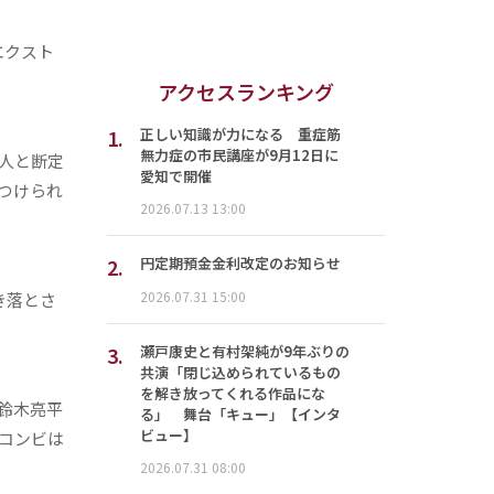
エクスト
アクセスランキング
1.
正しい知識が力になる 重症筋
無力症の市民講座が9月12日に
人と断定
愛知で開催
つけられ
2026.07.13 13:00
2.
円定期預金金利改定のお知らせ
2026.07.31 15:00
き落とさ
3.
瀬戸康史と有村架純が9年ぶりの
共演「閉じ込められているもの
を解き放ってくれる作品にな
鈴木亮平
る」 舞台「キュー」【インタ
ビュー】
コンビは
2026.07.31 08:00