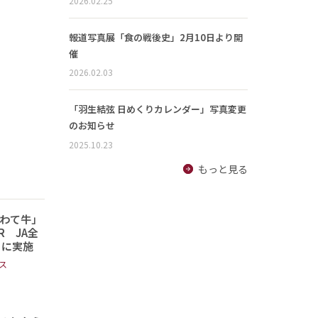
2026.02.25
報道写真展「食の戦後史」2月10日より開
催
2026.02.03
「羽生結弦 日めくりカレンダー」写真変更
のお知らせ
2025.10.23
もっと見る
わて牛」
 JA全
日に実施
ス