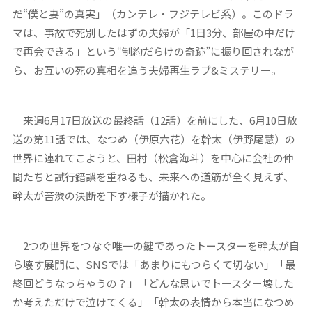
だ“僕と妻”の真実」（カンテレ・フジテレビ系）。このドラ
マは、事故で死別したはずの夫婦が「1日3分、部屋の中だけ
で再会できる」という“制約だらけの奇跡”に振り回されなが
ら、お互いの死の真相を追う夫婦再生ラブ&ミステリー。
来週6月17日放送の最終話（12話）を前にした、6月10日放
送の第11話では、なつめ（伊原六花）を幹太（伊野尾慧）の
世界に連れてこようと、田村（松倉海斗）を中心に会社の仲
間たちと試行錯誤を重ねるも、未来への道筋が全く見えず、
幹太が苦渋の決断を下す様子が描かれた。
2つの世界をつなぐ唯一の鍵であったトースターを幹太が自
ら壊す展開に、SNSでは「あまりにもつらくて切ない」「最
終回どうなっちゃうの？」「どんな思いでトースター壊した
か考えただけで泣けてくる」「幹太の表情から本当になつめ