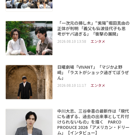
「一次元の挿し木」“紫陽”堀田真由の
正体が判明 「義父も仙波佳代子も思
考がヤバ過ぎる」「衝撃の展開」
2026.08.10 13:58
エンタメ
日曜劇場「VIVANT」「マジかよ野
崎」「ラストがショック過ぎてぼうぜ
ん」
2026.08.10 11:17
エンタメ
中川大志、三谷幸喜の最新作は「現代
にも通ずる、過去の出来事として片付
けられないもの」を描く PARCO
PRODUCE 2026「アメリカン・ドリー
ム」【インタビュー】