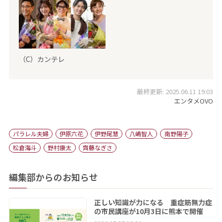
（C）カンテレ
最終更新: 2025.06.11 19:03
エンタメOVO
パラレル夫婦
伊原六花
伊野尾慧
八嶋智人
南野陽子
松倉海斗
野村康太
齊藤なぎさ
編集部からのお知らせ
正しい知識が力になる 重症筋無力症
の市民講座が10月3日に熊本で開催