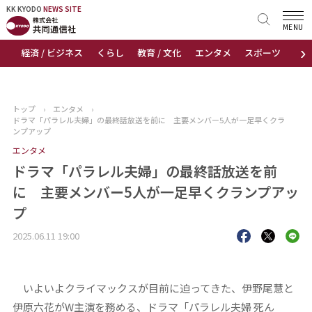
KK KYODO
KK KYODO
NEWS SITE
NEWS SITE
MENU
›
経済 / ビジネス
くらし
教育 / 文化
エンタメ
スポーツ
地
トップページ
お知らせ
トップ
›
エンタメ
›
ドラマ「パラレル夫婦」の最終話放送を前に 主要メンバー5人が一足早くクラ
ニュース
ンプアップ
エンタメ
おすすめコンテンツ
ドラマ「パラレル夫婦」の最終話放送を前
に 主要メンバー5人が一足早くクランプアッ
出版物
プ
会社概要
2025.06.11 19:00
いよいよクライマックスが目前に迫ってきた、伊野尾慧と
伊原六花がW主演を務める、ドラマ「パラレル夫婦 死ん