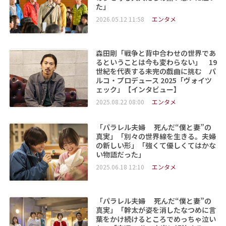
た」
2026.05.12 11:58
エンタメ
森田剛「戦争と背中合わせの世界であ
るということは今も変わらない」 19
世紀を代表する未完の戯曲に挑む パ
ルコ・プロデュース 2025「ヴォイツ
ェック」【インタビュー】
2025.08.22 08:00
エンタメ
「パラレル夫婦 死んだ“僕と妻”の
真実」「別々の世界線を生きる。夫婦
の新しい形」「強くて優しくてはかな
い物語だった」
2025.06.18 12:10
エンタメ
「パラレル夫婦 死んだ“僕と妻”の
真実」「幹太が姿を消したなつめに言
葉をかけ続けるところでめっちゃ泣い