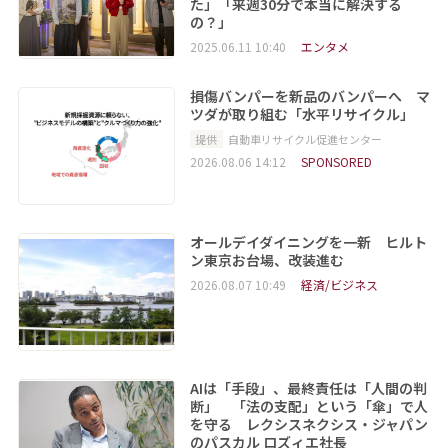
た」「来週30分で本当に解決する
の？」
2025.06.11 10:40
エンタメ
損傷バンパーを新品のバンパーへ マ
ツダが取り組む「水平リサイクル」
提供
自動車リサイクル促進センター
2026.08.06 14:12
SPONSORED
オールデイダイニングを一新 ヒルト
ン東京お台場、改装進む
2026.08.07 10:49
経済/ビジネス
AIは「手段」、最終責任は「人間の判
断」 「法の支配」という「傘」で人
を守る レクシスネクシス・ジャパン
のパスカル ロズィエ社長