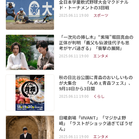
全日本学童軟式野球大会マクドナル
ド・トーナメントの3回戦
2025.06.11 19:00
スポーツ
「一次元の挿し木」“紫陽”堀田真由の
正体が判明 「義父も仙波佳代子も思
考がヤバ過ぎる」「衝撃の展開」
2025.06.11 19:00
エンタメ
秋の日比谷公園に青森のおいしいもの
が大集合 「んめぇ青森フェス」、
9月18日から3日間
2025.06.11 19:00
くらし
日曜劇場「VIVANT」「マジかよ野
崎」「ラストがショック過ぎてぼうぜ
ん」
2025.06.11 19:00
エンタメ