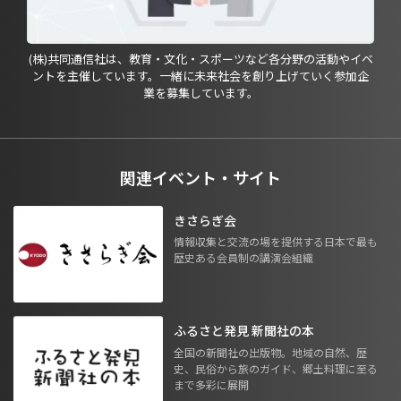
(株)共同通信社は、教育・文化・スポーツなど各分野の活動やイベ
ントを主催しています。一緒に未来社会を創り上げていく参加企
業を募集しています。
関連イベント・サイト
きさらぎ会
情報収集と交流の場を提供する日本で最も
歴史ある会員制の講演会組織
ふるさと発見 新聞社の本
全国の新聞社の出版物。地域の自然、歴
史、民俗から旅のガイド、郷土料理に至る
まで多彩に展開