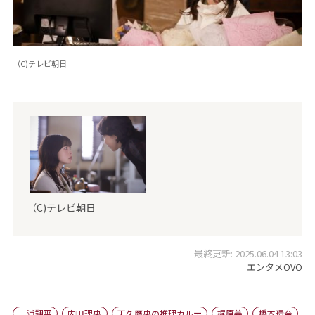
（C)テレビ朝日
（C)テレビ朝日
最終更新: 2025.06.04 13:03
エンタメOVO
三浦翔平
内田理央
天久鷹央の推理カルテ
梶原善
橋本環奈