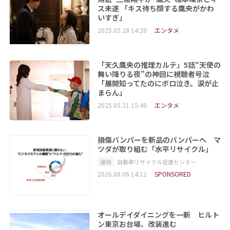
ス未遂 「キス待ち顔する鷹央がかわ
いすぎ」
2025.05.28 14:20
エンタメ
「天久鷹央の推理カルテ」5話“天使の
舞い降りる夜”の神回に視聴者号泣
「展開知ってたのにボロ泣き。涙が止
まらん」
2025.05.21 15:40
エンタメ
損傷バンパーを新品のバンパーへ マ
ツダが取り組む「水平リサイクル」
提供
自動車リサイクル促進センター
2026.08.06 14:12
SPONSORED
オールデイダイニングを一新 ヒルト
ン東京お台場、改装進む