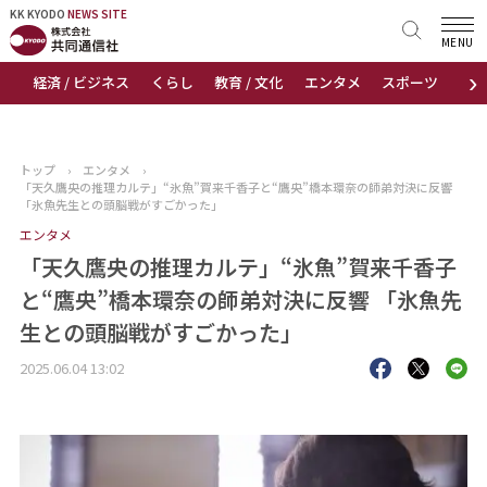
KK KYODO
KK KYODO
NEWS SITE
NEWS SITE
MENU
›
経済 / ビジネス
くらし
教育 / 文化
エンタメ
スポーツ
地
トップページ
お知らせ
トップ
›
エンタメ
›
「天久鷹央の推理カルテ」“氷魚”賀来千香子と“鷹央”橋本環奈の師弟対決に反響
ニュース
「氷魚先生との頭脳戦がすごかった」
エンタメ
おすすめコンテンツ
「天久鷹央の推理カルテ」“氷魚”賀来千香子
と“鷹央”橋本環奈の師弟対決に反響 「氷魚先
出版物
生との頭脳戦がすごかった」
会社概要
2025.06.04 13:02