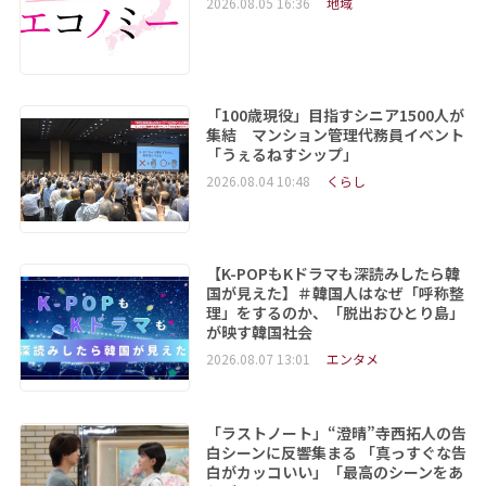
2026.08.05 16:36
地域
「100歳現役」目指すシニア1500人が
集結 マンション管理代務員イベント
「うぇるねすシップ」
2026.08.04 10:48
くらし
【K-POPもKドラマも深読みしたら韓
国が見えた】＃韓国人はなぜ「呼称整
理」をするのか、「脱出おひとり島」
が映す韓国社会
2026.08.07 13:01
エンタメ
「ラストノート」“澄晴”寺西拓人の告
白シーンに反響集まる 「真っすぐな告
白がカッコいい」「最高のシーンをあ