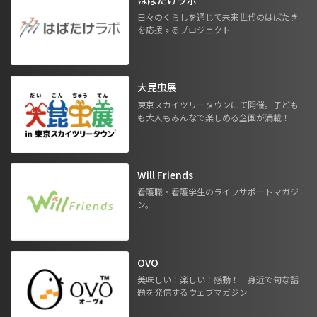
日々のくらしを通じて未来世代のはばたき
を応援するプロジェクト
大昆虫展
東京スカイツリータウンにて開催。子ども
も大人もみんなで楽しめる企画が満載！
Will Friends
看護職・看護学生のライフサポートマガジ
ン。
OVO
美味しい！楽しい！感動！ 身近で旬な話
題を発信するウェブマガジン