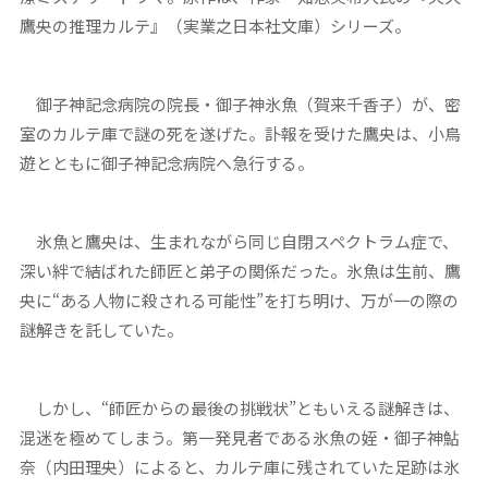
鷹央の推理カルテ』（実業之日本社文庫）シリーズ。
御子神記念病院の院長・御子神氷魚（賀来千香子）が、密
室のカルテ庫で謎の死を遂げた。訃報を受けた鷹央は、小鳥
遊とともに御子神記念病院へ急行する。
氷魚と鷹央は、生まれながら同じ自閉スペクトラム症で、
深い絆で結ばれた師匠と弟子の関係だった。氷魚は生前、鷹
央に“ある人物に殺される可能性”を打ち明け、万が一の際の
謎解きを託していた。
しかし、“師匠からの最後の挑戦状”ともいえる謎解きは、
混迷を極めてしまう。第一発見者である氷魚の姪・御子神鮎
奈（内田理央）によると、カルテ庫に残されていた足跡は氷