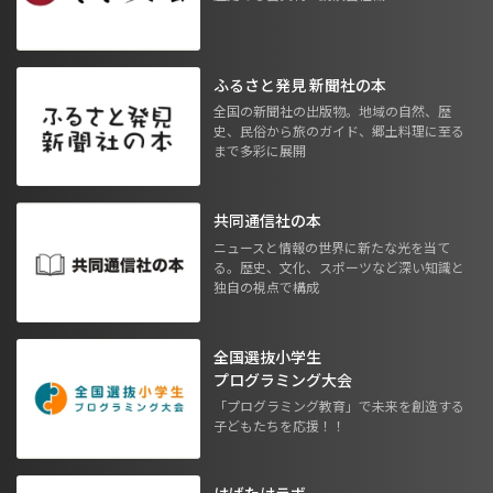
ふるさと発見 新聞社の本
全国の新聞社の出版物。地域の自然、歴
史、民俗から旅のガイド、郷土料理に至る
まで多彩に展開
共同通信社の本
ニュースと情報の世界に新たな光を当て
る。歴史、文化、スポーツなど深い知識と
独自の視点で構成
全国選抜小学生
プログラミング大会
「プログラミング教育」で未来を創造する
子どもたちを応援！！
はばたけラボ