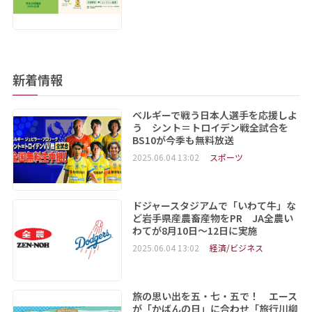
新着情報
ベルギーで戦う日本人選手を応援しよ
う シント＝トロイデン戦全試合を
BS10が今季も無料放送
2025.06.04 13:02
スポーツ
ドジャースタジアムで「いわて牛」な
ど岩手県産農畜産物をPR JA全農い
わてが8月10日～12日に実施
2025.06.04 13:02
経済/ビジネス
旅の思い出を五・七・五で！ エース
が「かばんの日」に合わせ「旅行川柳