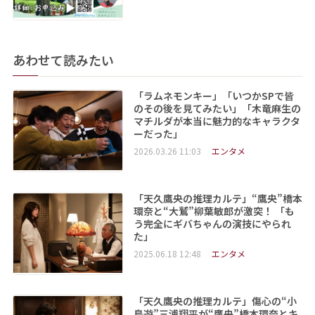
あわせて読みたい
「ラムネモンキー」「いつかSPで皆
のその後を見てみたい」「木竜麻生の
マチルダが本当に魅力的なキャラクタ
ーだった」
2026.03.26 11:03
エンタメ
「天久鷹央の推理カルテ」“鷹央”橋本
環奈と“大鷲”柳葉敏郎が激突！ 「も
う完全にギバちゃんの演技にやられ
た」
2025.06.18 12:48
エンタメ
「天久鷹央の推理カルテ」傷心の“小
鳥遊”三浦翔平が“鷹央”橋本環奈とキ