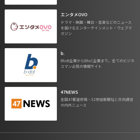
エンタメOVO
ドラマ・映画・舞台・音楽などのニュース
を届けるエンターテインメント・ウェブマ
ガジン
b.
BtoB企業からBtoC企業まで。全てのビジネ
スマン必見の情報サイト
47NEWS
全国47都道府県・52参加新聞社と共同通信
の内外ニュース