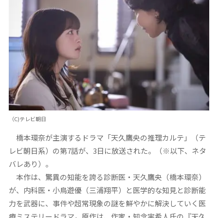
（C)テレビ朝日
橋本環奈が主演するドラマ「天久鷹央の推理カルテ」（テ
レビ朝日系）の第7話が、3日に放送された。（※以下、ネタ
バレあり）。
本作は、驚異の知能を誇る診断医・天久鷹央（橋本環奈）
が、内科医・小鳥遊優（三浦翔平）と医学的な知見と診断能
力を武器に、事件や超常現象の謎を鮮やかに解決していく医
療ミステリードラマ。原作は、作家・知念実希人氏の『天久