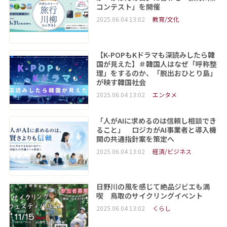
コンテスト」を開催
2025.06.04 13:02
教育/文化
【K-POPもKドラマも深読みしたら韓
国が見えた】＃韓国人はなぜ「呼称整
理」をするのか、「脱出おひとり島」
が映す韓国社会
2025.06.04 13:02
エンタメ
「人がAIに求めるのは信頼し相談でき
ること」 ロジカがAI事業者と導入機
関の共通指針案を策定へ
2025.06.04 13:02
経済/ビジネス
日野川の風を感じて絶品ジビエも満
喫 鳥取のサイクリングイベント
2025.06.04 13:02
くらし