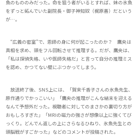
魚のもののみだった。命を狙う者がいるとすれば、妹の氷魚
をずっと妬んでいた副院長・御子神知奴（梶原善）だという
が…。
“広義の密室”で、恩師の身に何が起こったのか？ 鷹央は
真相を求め、頭をフル回転させて推理する。だが、鷹央は、
「私は探偵失格、いや医師失格だ」と言って自分の推理ミス
を認め、かつてない壁にぶつかってしまう。
放送終了後、SNS上には、「賀来千香子さんの氷魚先生、
原作通りでかっこいい」「鷹央の推理がこんな結末を迎える
なんて予想外だった。視聴者に対してのまさかの裏切り方が
おもしろすぎた」「MRIの磁力の強さが想像以上に強くてび
っくり。どんでん返しの上にさらなるひねり、氷魚先生との
頭脳戦がすごかった」などのコメントが投稿された。