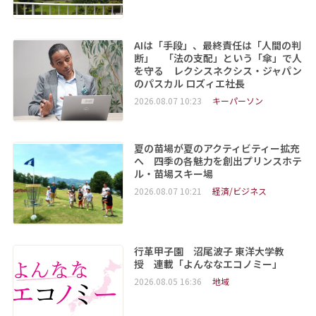
AIは「手段」、最終責任は「人間の判
断」 「法の支配」という「傘」で人
を守る レクシスネクシス・ジャパン
のパスカル ロズィエ社長
2026.08.07 10:23
キーパーソン
夏の苗場が夏のアクティビティー拡充
へ 四季の各魅力を創出プリンスホテ
ル・苗場スキー場
2026.08.07 10:21
経済/ビジネス
行革甲子園 沼尾波子 東洋大学教
授 連載「よんななエコノミー」
2026.08.05 16:36
地域