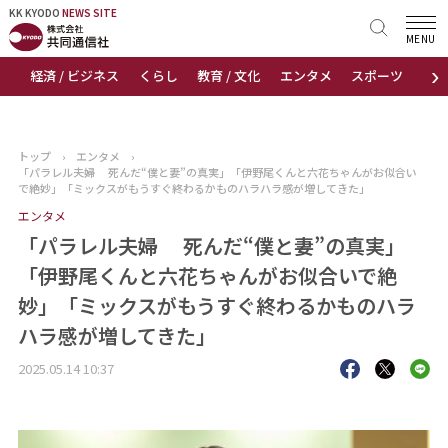
KK KYODO
KK KYODO
NEWS SITE
NEWS SITE
MENU
›
経済 / ビジネス
くらし
教育 / 文化
エンタメ
スポーツ
地
トップページ
お知らせ
トップ
›
エンタメ
›
「パラレル夫婦 死んだ“僕と妻”の真実」「伊野尾くんと六花ちゃんがお似合い
ニュース
で絶妙」「ミックスがもうすぐ終わるかものハラハラ感が増してきた」
エンタメ
おすすめコンテンツ
「パラレル夫婦 死んだ“僕と妻”の真実」
「伊野尾くんと六花ちゃんがお似合いで絶
出版物
妙」「ミックスがもうすぐ終わるかものハラ
ハラ感が増してきた」
会社概要
2025.05.14 10:37