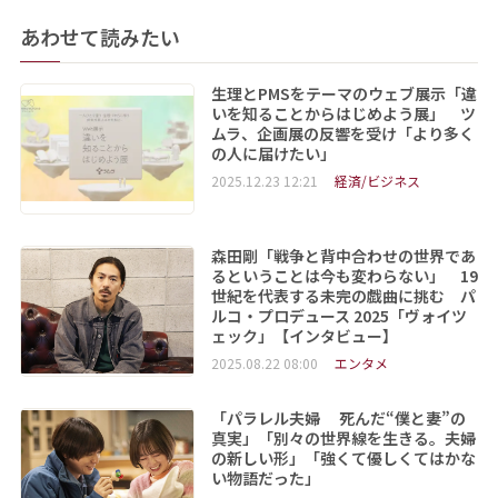
あわせて読みたい
生理とPMSをテーマのウェブ展示「違
いを知ることからはじめよう展」 ツ
ムラ、企画展の反響を受け「より多く
の人に届けたい」
2025.12.23 12:21
経済/ビジネス
森田剛「戦争と背中合わせの世界であ
るということは今も変わらない」 19
世紀を代表する未完の戯曲に挑む パ
ルコ・プロデュース 2025「ヴォイツ
ェック」【インタビュー】
2025.08.22 08:00
エンタメ
「パラレル夫婦 死んだ“僕と妻”の
真実」「別々の世界線を生きる。夫婦
の新しい形」「強くて優しくてはかな
い物語だった」