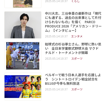
2025.05.14 10:37
くらし
中川大志、三谷幸喜の最新作は「現代
にも通ずる、過去の出来事として片付
けられないもの」を描く PARCO
PRODUCE 2026「アメリカン・ドリー
ム」【インタビュー】
2025.05.14 10:37
エンタメ
始球式の杉谷拳士さん、野球に熱い思
い 全日本学童軟式野球大会 マクド
ナルド・トーナメントが開幕
2025.05.14 10:37
スポーツ
ベルギーで戦う日本人選手を応援しよ
う シント＝トロイデン戦全試合を
BS10が今季も無料放送
2025.05.14 10:37
スポーツ