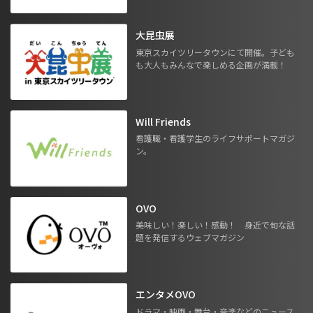
大昆虫展
東京スカイツリータウンにて開催。子ども
も大人もみんなで楽しめる企画が満載！
Will Friends
看護職・看護学生のライフサポートマガジ
ン。
OVO
美味しい！楽しい！感動！ 身近で旬な話
題を発信するウェブマガジン
エンタメOVO
ドラマ・映画・舞台・音楽などのニュース