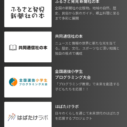
ふるさと発見 新聞社の本
全国の新聞社の出版物。地域の自然、歴
史、民俗から旅のガイド、郷土料理に至る
まで多彩に展開
共同通信社の本
ニュースと情報の世界に新たな光を当て
る。歴史、文化、スポーツなど深い知識と
独自の視点で構成
全国選抜小学生
プログラミング大会
「プログラミング教育」で未来を創造する
子どもたちを応援！！
はばたけラボ
日々のくらしを通じて未来世代のはばたき
を応援するプロジェクト