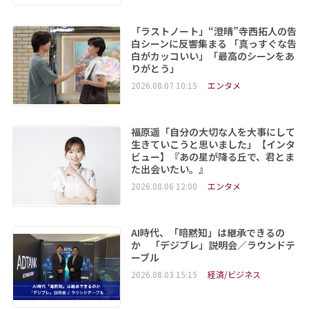
「ラストノート」“澄晴”寺西拓人の告
白シーンに反響集まる 「真っすぐな告
白がカッコいい」「最高のシーンをあ
りがとう」
2026.08.07 10:15
エンタメ
福原遥「自分の大切な人を大事にして
生きていこうと思いました」【インタ
ビュー】『あの星が降る丘で、君とま
た出会いたい。』
2026.08.06 12:00
エンタメ
AI時代、「暗黙知」は継承できるの
か 「デジブレ」説明会／ラウンドテ
ーブル
2026.08.03 15:15
経済/ビジネス