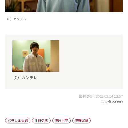
（C）カンテレ
（C）カンテレ
最終更新: 2025.05.14 12:57
エンタメOVO
パラレル夫婦
井桁弘恵
伊原六花
伊野尾慧