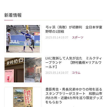
新着情報
弓ヶ浜（鳥取）が初勝利 全日本学童
野球の1回戦
2025.05.14 10:37
スポーツ
LVに敗訴して人気が出た ミルクティ
ーブランド 【野村義樹✕リアルワ
ールド】
2025.05.14 10:37
コラム
豊臣秀吉・秀長兄弟ゆかりの地を巡る
スタンプラリーがスタート 和歌山市
内5カ所・近畿6カ所を巡り限定グッズ
をもらおう