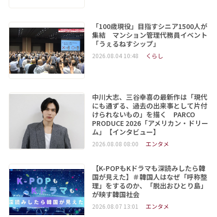
「100歳現役」目指すシニア1500人が
集結 マンション管理代務員イベント
「うぇるねすシップ」
2026.08.04 10:48
くらし
中川大志、三谷幸喜の最新作は「現代
にも通ずる、過去の出来事として片付
けられないもの」を描く PARCO
PRODUCE 2026「アメリカン・ドリー
ム」【インタビュー】
2026.08.08 08:00
エンタメ
【K-POPもKドラマも深読みしたら韓
国が見えた】＃韓国人はなぜ「呼称整
理」をするのか、「脱出おひとり島」
が映す韓国社会
2026.08.07 13:01
エンタメ