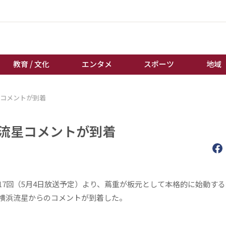
教育 / 文化
エンタメ
スポーツ
地域
星コメントが到着
経済 / ビジネス
誰もが輝いて働く社会へ
くらし
天皇杯サッカー
浜流星コメントが到着
教育 / 文化
オートレース
エンタメ
競輪
スポーツ
ボートレース
地域
棋王戦
7回（5月4日放送予定）より、蔦重が板元として本格的に始動する
キーパーソン
女流本因坊戦
横浜流星からのコメントが到着した。