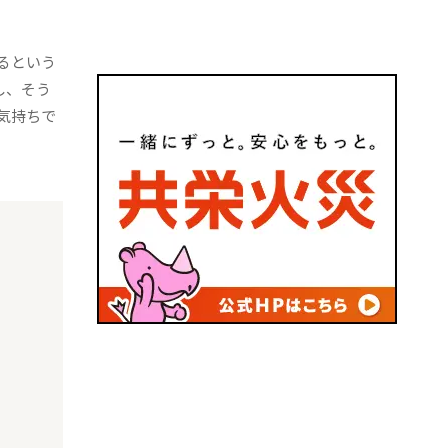
るという
し、そう
気持ちで