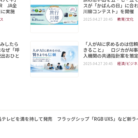
R JA全
スが「かばんの日」に合
日に実施
川柳コンテスト」を開催
ス
2025.04.27 20:45
教育/文化
読みしたら
「人がAIに求めるのは信
はなぜ「呼
きること」 ロジカがAI
脱出おひと
入機関の共通指針案を策
2025.04.27 20:45
経済/ビジネ
ED液晶テレビを満を持して発売 フラッグシップ「RGB UXS」など新