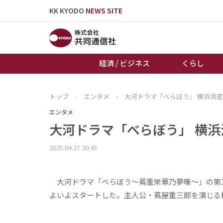
KK KYODO
NEWS SITE
経済 / ビジネス
くらし
トップ
›
エンタメ
›
大河ドラマ「べらぼう」 横浜流
トップページ
エンタメ
お知らせ
大河ドラマ「べらぼう」 横
2025.04.27 20:45
大河ドラマ「べらぼう～蔦重栄華乃夢噺～」の第1
よいよスタートした。主人公・蔦屋重三郎を演じる