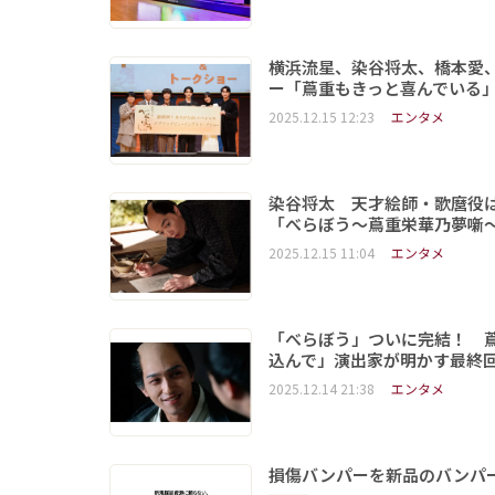
横浜流星、染谷将太、橋本愛
ー「蔦重もきっと喜んでいる
2025.12.15 12:23
エンタメ
染谷将太 天才絵師・歌麿役
「べらぼう〜蔦重栄華乃夢噺
2025.12.15 11:04
エンタメ
「べらぼう」ついに完結！ 
込んで」演出家が明かす最終
2025.12.14 21:38
エンタメ
損傷バンパーを新品のバンパ