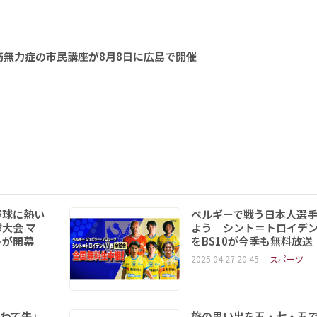
無力症の市民講座が8月8日に広島で開催
野球に熱い
ベルギーで戦う日本人選
大会 マ
よう シント＝トロイデ
トが開幕
をBS10が今季も無料放送
2025.04.27 20:45
スポーツ
いわて牛」
旅の思い出を五・七・五