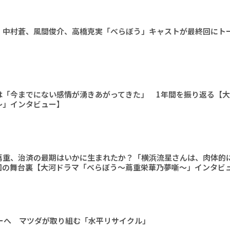
、中村蒼、風間俊介、高橋克実「べらぼう」キャストが最終回にト
」
は「今までにない感情が湧きあがってきた」 1年間を振り返る【
〜」インタビュー】
蔦重、治済の最期はいかに生まれたか？「横浜流星さんは、肉体的
回の舞台裏【大河ドラマ「べらぼう〜蔦重栄華乃夢噺〜」インタビ
ーへ マツダが取り組む「水平リサイクル」