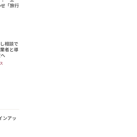
わせ「旅行
頼し相談で
事業者と導
定へ
ス
ラインアッ