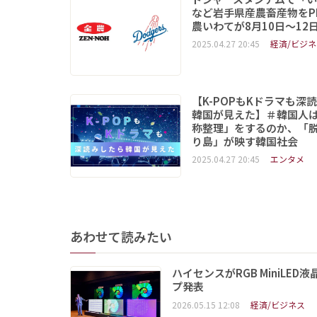
など岩手県産農畜産物をP
農いわてが8月10日～12
2025.04.27 20:45
経済/ビジネ
【K-POPもKドラマも深
韓国が見えた】＃韓国人
称整理」をするのか、「
り島」が映す韓国社会
2025.04.27 20:45
エンタメ
あわせて読みたい
ハイセンスがRGB MiniL
プ発表
2026.05.15 12:08
経済/ビジネス