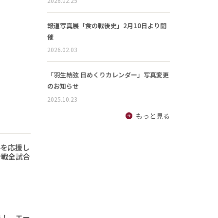
2026.02.25
報道写真展「食の戦後史」2月10日より開
催
2026.02.03
「羽生結弦 日めくりカレンダー」写真変更
のお知らせ
2025.10.23
もっと見る
手を応援し
ン戦全試合
で！ エー