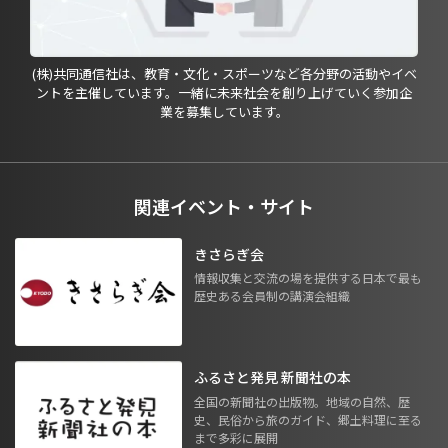
(株)共同通信社は、教育・文化・スポーツなど各分野の活動やイベ
ントを主催しています。一緒に未来社会を創り上げていく参加企
業を募集しています。
関連イベント・サイト
きさらぎ会
情報収集と交流の場を提供する日本で最も
歴史ある会員制の講演会組織
ふるさと発見 新聞社の本
全国の新聞社の出版物。地域の自然、歴
史、民俗から旅のガイド、郷土料理に至る
まで多彩に展開