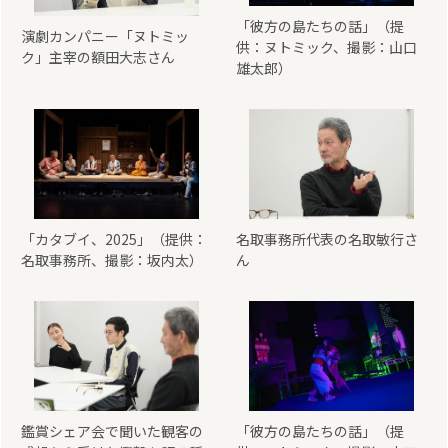
「彼方の島たちの話」（提
演劇カンパニー「ヌトミッ
供：ヌトミック、撮影：山口
ク」主宰の額田大志さん
雄太郎）
「カタブイ、2025」（提供：
名取事務所代表の名取敏行さ
名取事務所、撮影：坂内太）
ん
鑑賞シェア会で聞いた観客の
「彼方の島たちの話」（提