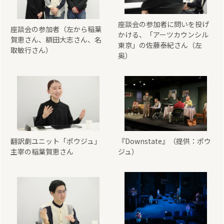
座談会の参加者に問いを投げ
座談会の参加者（左から稲葉
かける、「アーツカウンシル
賀恵さん、額田大志さん、名
東京」の佐藤泰紀さん（左
取敏行さん）
奥）
翻訳劇ユニット「ポウジュ」
『Downstate』（提供：ポウ
主宰の稲葉賀恵さん
ジュ）