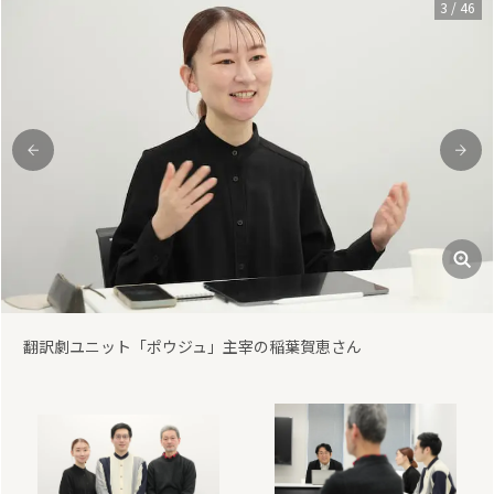
3
/
46
前
次
翻訳劇ユニット「ポウジュ」主宰の稲葉賀恵さん