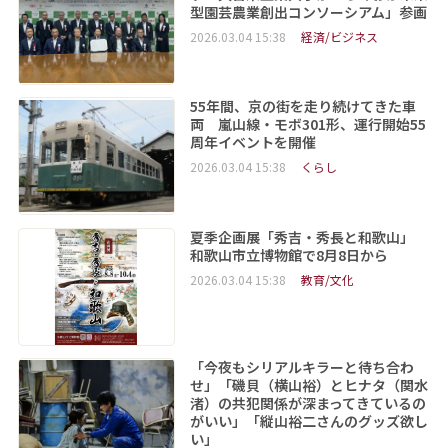
型園芸農業創出コンソーシアム」参画
2026.03.04 15:38
経済/ビジネス
55年間、京の街を走り続けてきた車
両 嵐山線・モボ301形、運行開始55
周年イベントを開催
2026.03.04 15:38
くらし
夏季企画展「秀吉・秀長と和歌山」
和歌山市立博物館で8月8日から
2026.03.04 15:38
教育/文化
「今夜もシリアルキラーと待ち合わ
せ」「磯貝（横山裕）とヒナタ（関水
渚）の共犯関係が深まってきているの
がいい」「縦山裕二さんのグッズ欲し
い」