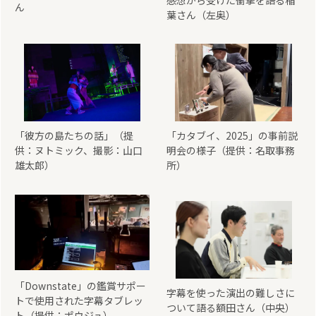
ん
葉さん（左奥）
「彼方の島たちの話」（提
「カタブイ、2025」の事前説
供：ヌトミック、撮影：山口
明会の様子（提供：名取事務
雄太郎）
所）
「Downstate」の鑑賞サポー
字幕を使った演出の難しさに
トで使用された字幕タブレッ
ついて語る額田さん（中央）
ト（提供：ポウジュ）