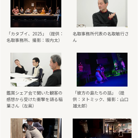
「カタブイ、2025」（提供：
名取事務所代表の名取敏行さ
名取事務所、撮影：坂内太）
ん
鑑賞シェア会で聞いた観客の
「彼方の島たちの話」（提
感想から受けた衝撃を語る稲
供：ヌトミック、撮影：山口
葉さん（左奥）
雄太郎）