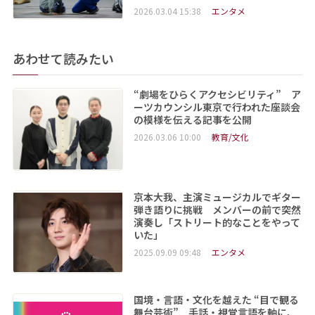
2026.03.04 15:38
エンタメ
あわせて読みたい
“劇場をひらくアクセシビリティ” ア
ーツカウンシル東京で行われた座談会
の模様を伝える記事を公開
2026.03.06 10:00
教育/文化
京本大我、主演ミュージカルでギター
弾き語りに挑戦 メンバーの前で突然
演奏し「ストリート的なことをやって
いた」
2025.09.09 09:48
エンタメ
国境・言語・文化を越えた “目で観る
舞台芸術” 手話・視覚言語を軸に、