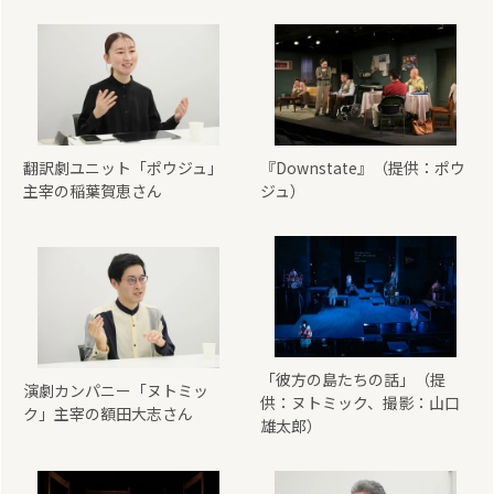
翻訳劇ユニット「ポウジュ」
『Downstate』（提供：ポウ
主宰の稲葉賀恵さん
ジュ）
「彼方の島たちの話」（提
演劇カンパニー「ヌトミッ
供：ヌトミック、撮影：山口
ク」主宰の額田大志さん
雄太郎）