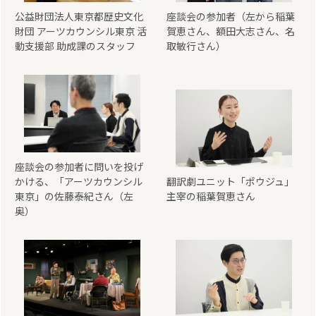
公益財団法人東京都歴史文化
座談会の参加者（左から稲葉
財団 アーツカウンシル東京 活
賀恵さん、額田大志さん、名
動支援部 助成課のスタッフ
取敏行さん）
座談会の参加者に問いを投げ
かける、「アーツカウンシル
翻訳劇ユニット「ポウジュ」
東京」の佐藤泰紀さん（左
主宰の稲葉賀恵さん
奥）