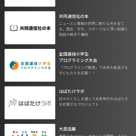
共同通信社の本
ニュースと情報の世界に新たな光を当て
る。歴史、文化、スポーツなど深い知識と
独自の視点で構成
全国選抜小学生
プログラミング大会
「プログラミング教育」で未来を創造する
子どもたちを応援！！
はばたけラボ
日々のくらしを通じて未来世代のはばたき
を応援するプロジェクト
大昆虫展
東京スカイツリータウンにて開催。子ども