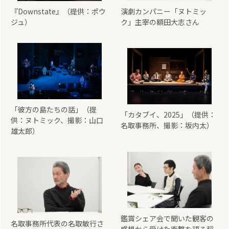
『Downstate』（提供：ポウ
演劇カンパニー「ヌトミッ
ジュ）
ク」主宰の額田大志さん
「彼方の島たちの話」（提
「カタブイ、2025」（提供：
供：ヌトミック、撮影：山口
名取事務所、撮影：坂内太）
雄太郎）
鑑賞シェア会で聞いた観客の
名取事務所代表の名取敏行さ
感想から受けた衝撃を語る稲