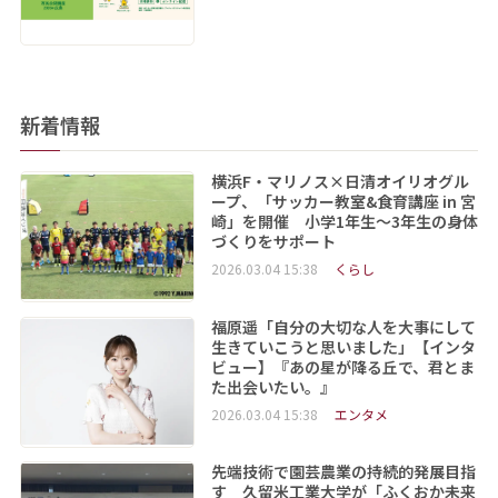
新着情報
横浜F・マリノス×日清オイリオグル
ープ、「サッカー教室&食育講座 in 宮
崎」を開催 小学1年生～3年生の身体
づくりをサポート
2026.03.04 15:38
くらし
福原遥「自分の大切な人を大事にして
生きていこうと思いました」【インタ
ビュー】『あの星が降る丘で、君とま
た出会いたい。』
2026.03.04 15:38
エンタメ
先端技術で園芸農業の持続的発展目指
す 久留米工業大学が「ふくおか未来