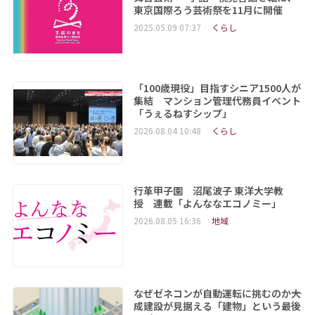
東京国際ろう芸術祭を11月に開催
2025.05.09 07:37
くらし
「100歳現役」目指すシニア1500人が
集結 マンション管理代務員イベント
「うぇるねすシップ」
2026.08.04 10:48
くらし
行革甲子園 沼尾波子 東洋大学教
授 連載「よんななエコノミー」
2026.08.05 16:36
地域
なぜゼネコンが自動運転に挑むのか――大
成建設が見据える「建物」という最後