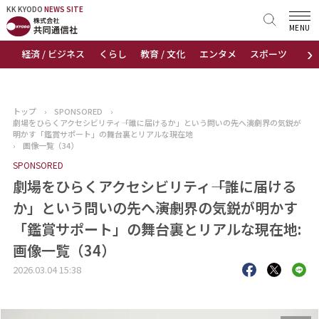
KK KYODO
KK KYODO
NEWS SITE
NEWS SITE
MENU
›
経済 / ビジネス
くらし
教育 / 文化
エンタメ
スポーツ
地
トップページ
お知らせ
トップ
›
SPONSORED
›
劇場をひらくアクセシビリティ――「誰に届けるか」という問いの先へ――演劇界の気鋭が
ニュース
明かす「鑑賞サポート」の舞台裏とリアルな現在地
›
画像一覧（34）
SPONSORED
おすすめコンテンツ
劇場をひらくアクセシビリティ――「誰に届ける
出版物
か」という問いの先へ――演劇界の気鋭が明かす
「鑑賞サポート」の舞台裏とリアルな現在地:
会社概要
画像一覧（34）
2026.03.04 15:38