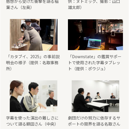
感想から受けた衝撃を語る稲
供：ヌトミック、撮影：山口
葉さん（左奥）
雄太郎）
「カタブイ、2025」の事前説
「Downstate」の鑑賞サポー
明会の様子（提供：名取事務
トで使用された字幕タブレッ
所）
ト（提供：ポウジュ）
字幕を使った演出の難しさに
劇団だけの努力に依存するサ
ついて語る額田さん（中央）
ポートの限界を語る名取さん