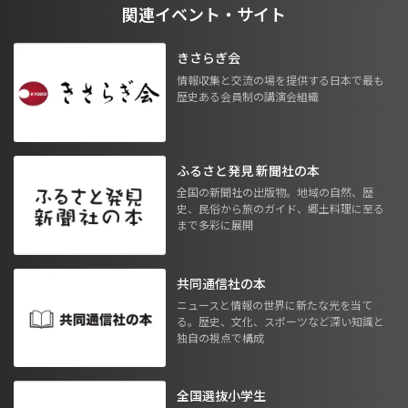
関連イベント・サイト
きさらぎ会
情報収集と交流の場を提供する日本で最も
歴史ある会員制の講演会組織
ふるさと発見 新聞社の本
全国の新聞社の出版物。地域の自然、歴
史、民俗から旅のガイド、郷土料理に至る
まで多彩に展開
共同通信社の本
ニュースと情報の世界に新たな光を当て
る。歴史、文化、スポーツなど深い知識と
独自の視点で構成
全国選抜小学生