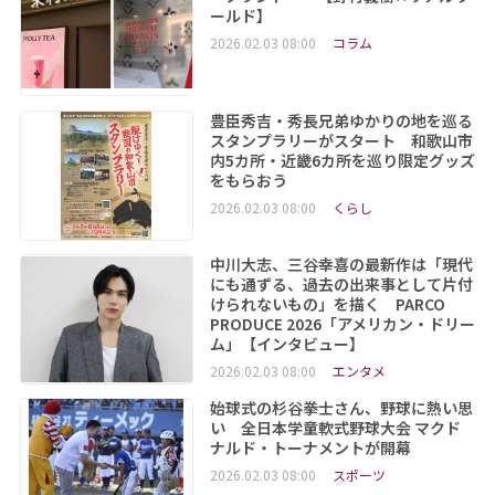
ールド】
2026.02.03 08:00
コラム
豊臣秀吉・秀長兄弟ゆかりの地を巡る
スタンプラリーがスタート 和歌山市
内5カ所・近畿6カ所を巡り限定グッズ
をもらおう
2026.02.03 08:00
くらし
中川大志、三谷幸喜の最新作は「現代
にも通ずる、過去の出来事として片付
けられないもの」を描く PARCO
PRODUCE 2026「アメリカン・ドリー
ム」【インタビュー】
2026.02.03 08:00
エンタメ
始球式の杉谷拳士さん、野球に熱い思
い 全日本学童軟式野球大会 マクド
ナルド・トーナメントが開幕
2026.02.03 08:00
スポーツ