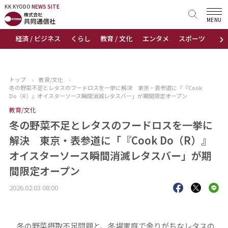
KK KYODO
KK KYODO
NEWS SITE
NEWS SITE
MENU
›
経済 / ビジネス
くらし
教育 / 文化
エンタメ
スポーツ
地
トップページ
お知らせ
トップ
›
教育/文化
›
冬の野菜不足とレタスのフードロスを一挙に解決 東京・表参道に「『Cook
ニュース
Do（R）』オイスターソース瞬間消滅レタスバー」が期間限定オープン
教育/文化
おすすめコンテンツ
冬の野菜不足とレタスのフードロスを一挙に
解決 東京・表参道に「『Cook Do（R）』
出版物
オイスターソース瞬間消滅レタスバー」が期
間限定オープン
会社概要
2026.02.03 08:00
冬の野菜摂取不足問題と、冬場家庭で余りがちなレタスの