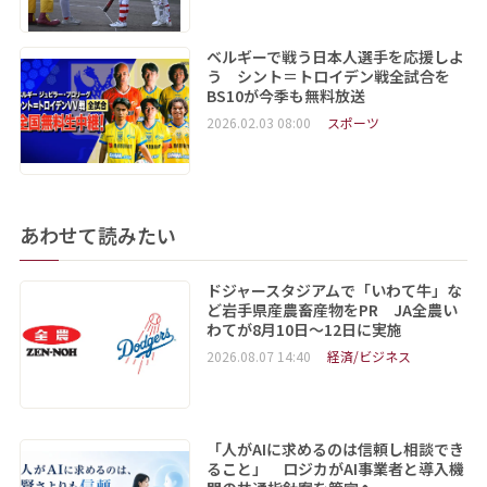
ベルギーで戦う日本人選手を応援しよ
う シント＝トロイデン戦全試合を
BS10が今季も無料放送
2026.02.03 08:00
スポーツ
あわせて読みたい
ドジャースタジアムで「いわて牛」な
ど岩手県産農畜産物をPR JA全農い
わてが8月10日～12日に実施
2026.08.07 14:40
経済/ビジネス
「人がAIに求めるのは信頼し相談でき
ること」 ロジカがAI事業者と導入機