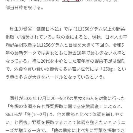
部当日枠を設ける。
厚生労働省「健康日本21」では “1日350グラム以上の野菜
摂取”が推奨されている。味の素によると、現状、日本人の平
均野菜摂取量は1日256グラムと目標を大きく下回り、令和5
年の最新データでは男女ともに過去10年で最も少ない水準と
なっている。特に20代を中心とした若年層の野菜不足は深刻
で、外食や買い食いの機会も多い若い世代には「350g」とい
う量の多さが大きなハードルとなっているという。
同社が2025年12月に20～50代の男女316人を対象に行った
「冬場の体調不良と野菜摂取に関する実態調査」によると、
86.1％が「冬(1～2月)は、他の季節と比べて体調を崩しやす
い」と回答。野菜を摂取することで体調を整えたいというニ
ーズが増える一方で、「他の季節に比べ冬に野菜を摂取でき