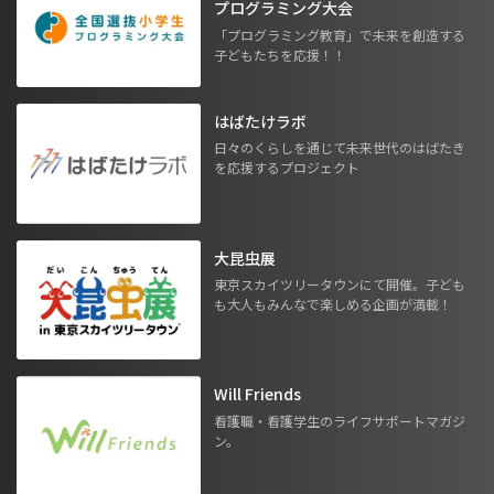
プログラミング大会
「プログラミング教育」で未来を創造する
子どもたちを応援！！
はばたけラボ
日々のくらしを通じて未来世代のはばたき
を応援するプロジェクト
大昆虫展
東京スカイツリータウンにて開催。子ども
も大人もみんなで楽しめる企画が満載！
Will Friends
看護職・看護学生のライフサポートマガジ
ン。