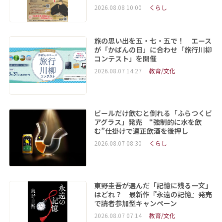
2026.08.08 10:00
くらし
旅の思い出を五・七・五で！ エース
が「かばんの日」に合わせ「旅行川柳
コンテスト」を開催
2026.08.07 14:27
教育/文化
ビールだけ飲むと倒れる「ふらつくビ
アグラス」発売 “強制的に水を飲
む”仕掛けで適正飲酒を後押し
2026.08.07 08:30
くらし
東野圭吾が選んだ「記憶に残る一文」
はどれ？ 最新作『永遠の記憶』発売
で読者参加型キャンペーン
2026.08.07 07:14
教育/文化