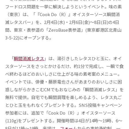
フードロス問題を一挙に解決しようというイベント。味の素
（東京）は、「『Cook Do（R）』オイスターソース瞬間消
滅レタスバー」を、2月4日(水)・2月6日(金)～8日(日)の4日
間、東京・表参道の「ZeroBase表参道」(東京都港区北青山
3-5-22)にオープンする。
「
瞬間消滅レタス
」は、湯引きしたレタスひと玉に、オイ
スターソースをさっとかけるだけ、約1分で完成し、一瞬で食
べ終わるほどのおいしさに仕上がる味の素考案のメニュー。
イベントでは、俳優・藤原竜也さんがあまりのおいしさに困
惑しながらかきこむCMでもおなじみの「瞬間消滅レタス」を
無料で提供。自宅でも瞬間調理を楽しめるよう、レタス丸ご
とひと玉をもれなくプレゼントする。SNS投稿キャンペーン
参加者には、追加で「Cook Do（R）」オイスターソース
(110g)をプレゼントする。開催時間は4日が14時～19時、6～
8日が11時～19時。来場は、
フォーム
からの事前予約制。一