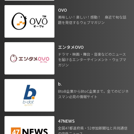
OVO
美味しい！楽しい！感動！ 身近で旬な話
題を発信するウェブマガジン
エンタメOVO
ドラマ・映画・舞台・音楽などのニュース
を届けるエンターテインメント・ウェブマ
ガジン
b.
BtoB企業からBtoC企業まで。全てのビジネ
スマン必見の情報サイト
47NEWS
全国47都道府県・52参加新聞社と共同通信
の内外ニュース