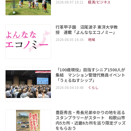
2026.08.07 10:21
経済/ビジネス
行革甲子園 沼尾波子 東洋大学教
授 連載「よんななエコノミー」
2026.08.05 16:36
地域
「100歳現役」目指すシニア1500人が
集結 マンション管理代務員イベント
「うぇるねすシップ」
2026.08.04 10:48
くらし
豊臣秀吉・秀長兄弟ゆかりの地を巡る
スタンプラリーがスタート 和歌山市
内5カ所・近畿6カ所を巡り限定グッズ
をもらおう