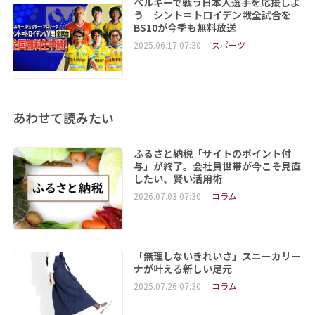
ベルギーで戦う日本人選手を応援しよ
う シント＝トロイデン戦全試合を
BS10が今季も無料放送
2025.06.17 07:30
スポーツ
あわせて読みたい
ふるさと納税「サイトのポイント付
与」が終了。会社員世帯が今こそ見直
したい、賢い活用術
2026.07.03 07:30
コラム
「無理しないきれいさ」スニーカリー
ナが叶える新しい足元
2025.07.26 07:30
コラム