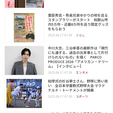
豊臣秀吉・秀長兄弟ゆかりの地を巡る
スタンプラリーがスタート 和歌山市
内5カ所・近畿6カ所を巡り限定グッズ
をもらおう
2025.06.17 07:30
くらし
中川大志、三谷幸喜の最新作は「現代
にも通ずる、過去の出来事として片付
けられないもの」を描く PARCO
PRODUCE 2026「アメリカン・ドリー
ム」【インタビュー】
2025.06.17 07:30
エンタメ
始球式の杉谷拳士さん、野球に熱い思
い 全日本学童軟式野球大会 マクド
ナルド・トーナメントが開幕
2025.06.17 07:30
スポーツ