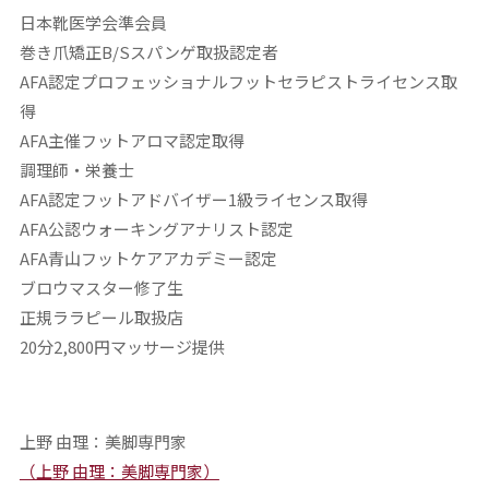
日本靴医学会準会員
巻き爪矯正B/Sスパンゲ取扱認定者
AFA認定プロフェッショナルフットセラピストライセンス取
得
AFA主催フットアロマ認定取得
調理師・栄養士
AFA認定フットアドバイザー1級ライセンス取得
AFA公認ウォーキングアナリスト認定
AFA青山フットケアアカデミー認定
ブロウマスター修了生
正規ララピール取扱店
20分2,800円マッサージ提供
上野 由理：美脚専門家
（上野 由理：美脚専門家）