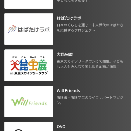
子どもたちを応援！！
はばたけラボ
日々のくらしを通じて未来世代のはばたき
を応援するプロジェクト
大昆虫展
東京スカイツリータウンにて開催。子ども
も大人もみんなで楽しめる企画が満載！
Will Friends
看護職・看護学生のライフサポートマガジ
ン。
OVO