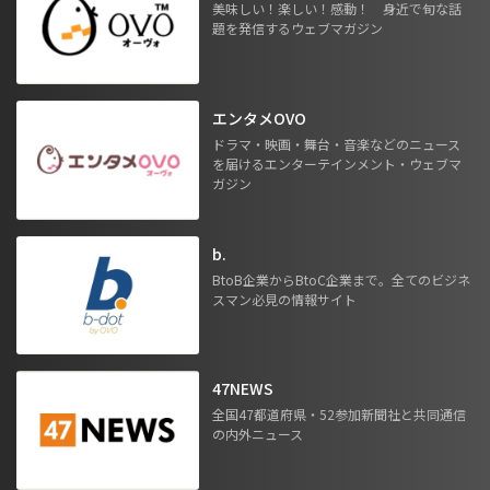
美味しい！楽しい！感動！ 身近で旬な話
題を発信するウェブマガジン
エンタメOVO
ドラマ・映画・舞台・音楽などのニュース
を届けるエンターテインメント・ウェブマ
ガジン
b.
BtoB企業からBtoC企業まで。全てのビジネ
スマン必見の情報サイト
47NEWS
全国47都道府県・52参加新聞社と共同通信
の内外ニュース