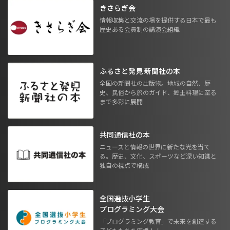
きさらぎ会
情報収集と交流の場を提供する日本で最も
歴史ある会員制の講演会組織
ふるさと発見 新聞社の本
全国の新聞社の出版物。地域の自然、歴
史、民俗から旅のガイド、郷土料理に至る
まで多彩に展開
共同通信社の本
ニュースと情報の世界に新たな光を当て
る。歴史、文化、スポーツなど深い知識と
独自の視点で構成
全国選抜小学生
プログラミング大会
「プログラミング教育」で未来を創造する