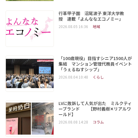
行革甲子園 沼尾波子 東洋大学教
授 連載「よんななエコノミー」
2026.08.05 16:36
地域
「100歳現役」目指すシニア1500人が
集結 マンション管理代務員イベント
「うぇるねすシップ」
2026.08.04 10:48
くらし
LVに敗訴して人気が出た ミルクティ
ーブランド 【野村義樹✕リアルワ
ールド】
2026.08.08 14:28
コラム