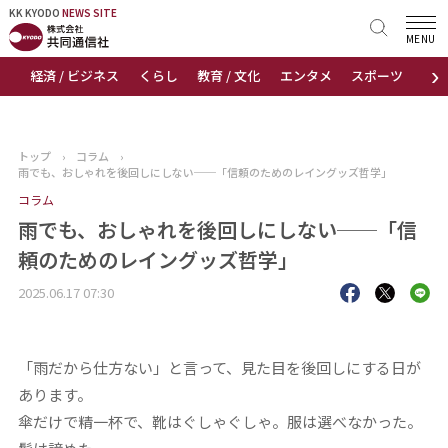
KK KYODO
KK KYODO
NEWS SITE
NEWS SITE
MENU
›
経済 / ビジネス
くらし
教育 / 文化
エンタメ
スポーツ
地
トップページ
お知らせ
トップ
›
コラム
›
雨でも、おしゃれを後回しにしない──「信頼のためのレイングッズ哲学」
ニュース
コラム
雨でも、おしゃれを後回しにしない──「信
おすすめコンテンツ
頼のためのレイングッズ哲学」
出版物
2025.06.17 07:30
会社概要
「雨だから仕方ない」と言って、見た目を後回しにする日が
あります。
傘だけで精一杯で、靴はぐしゃぐしゃ。服は選べなかった。