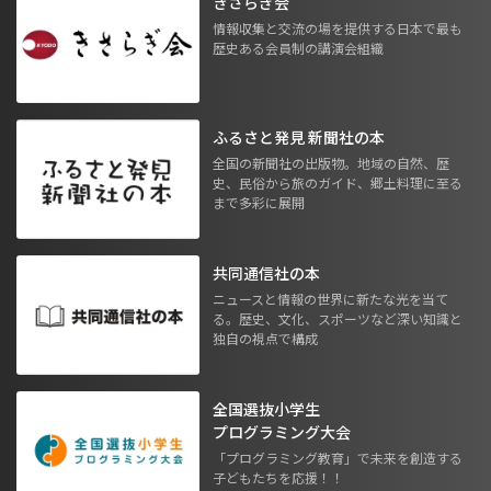
きさらぎ会
情報収集と交流の場を提供する日本で最も
歴史ある会員制の講演会組織
ふるさと発見 新聞社の本
全国の新聞社の出版物。地域の自然、歴
史、民俗から旅のガイド、郷土料理に至る
まで多彩に展開
共同通信社の本
ニュースと情報の世界に新たな光を当て
る。歴史、文化、スポーツなど深い知識と
独自の視点で構成
全国選抜小学生
プログラミング大会
「プログラミング教育」で未来を創造する
子どもたちを応援！！