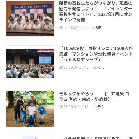
離島の高校生たちがつながり、離島の
魅力を発信しよう！ 「アイランダー
高校生サミット」、2027年1月にオン
ラインで開催
2026.08.04 10:52
地域
「100歳現役」目指すシニア1500人が
集結 マンション管理代務員イベント
「うぇるねすシップ」
2026.08.04 10:48
くらし
モルックをやろう！ 【平井理央 コ
ラム 直線・曲線・斜め線】
2026.08.02 13:12
コラム
「バラが犯罪になる国で生きる」 弾