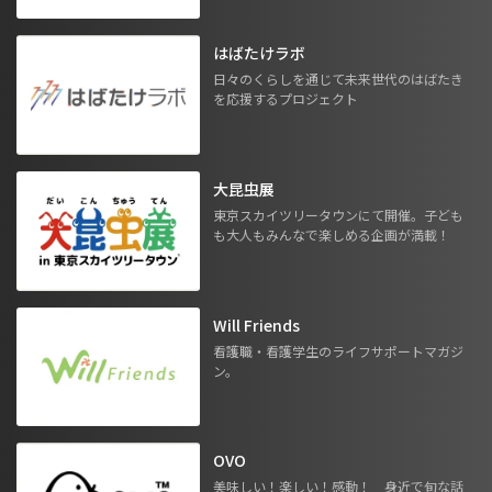
はばたけラボ
日々のくらしを通じて未来世代のはばたき
を応援するプロジェクト
大昆虫展
東京スカイツリータウンにて開催。子ども
も大人もみんなで楽しめる企画が満載！
Will Friends
看護職・看護学生のライフサポートマガジ
ン。
OVO
美味しい！楽しい！感動！ 身近で旬な話