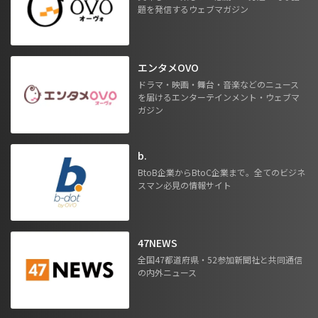
題を発信するウェブマガジン
エンタメOVO
ドラマ・映画・舞台・音楽などのニュース
を届けるエンターテインメント・ウェブマ
ガジン
b.
BtoB企業からBtoC企業まで。全てのビジネ
スマン必見の情報サイト
47NEWS
全国47都道府県・52参加新聞社と共同通信
の内外ニュース