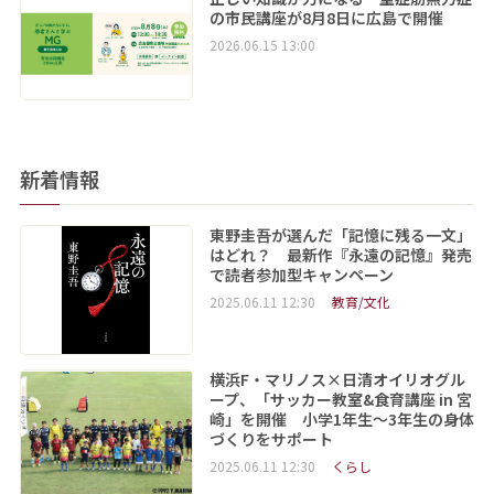
の市民講座が8月8日に広島で開催
2026.06.15 13:00
新着情報
東野圭吾が選んだ「記憶に残る一文」
はどれ？ 最新作『永遠の記憶』発売
で読者参加型キャンペーン
2025.06.11 12:30
教育/文化
横浜F・マリノス×日清オイリオグル
ープ、「サッカー教室&食育講座 in 宮
崎」を開催 小学1年生～3年生の身体
づくりをサポート
2025.06.11 12:30
くらし