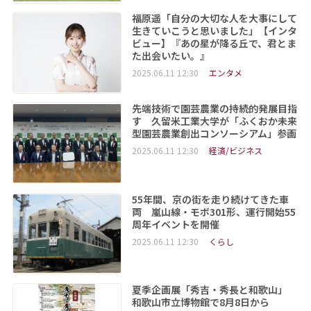
福原遥「自分の大切な人を大事にして
生きていこうと思いました」【インタ
ビュー】『あの星が降る丘で、君とま
た出会いたい。』
2025.06.11 12:30
エンタメ
先端技術で園芸農業の持続的発展目指
す 久留米工業大学が「ふくおか未来
型園芸農業創出コンソーシアム」参画
2025.06.11 12:30
経済/ビジネス
55年間、京の街を走り続けてきた車
両 嵐山線・モボ301形、運行開始55
周年イベントを開催
2025.06.11 12:30
くらし
夏季企画展「秀吉・秀長と和歌山」
和歌山市立博物館で8月8日から