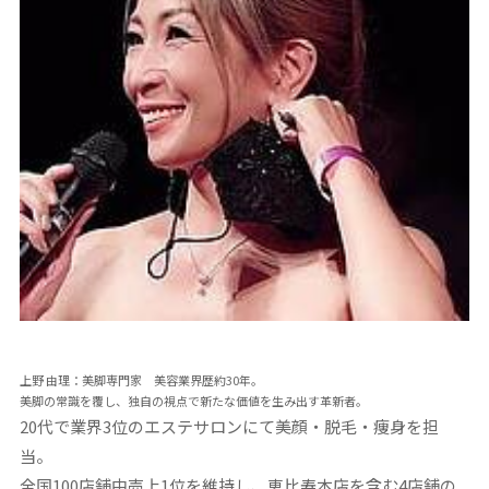
上野 由理：美脚専門家 美容業界歴約30年。
美脚の常識を覆し、独自の視点で新たな価値を生み出す革新者。
20代で業界3位のエステサロンにて美顔・脱毛・痩身を担
当。
全国100店舗中売上1位を維持し、恵比寿本店を含む4店舗の