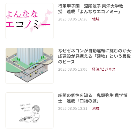
行革甲子園 沼尾波子 東洋大学教
授 連載「よんななエコノミー」
2026.08.05 16:36
地域
なぜゼネコンが自動運転に挑むのか――大
成建設が見据える「建物」という最後
のピース
2026.08.05 13:00
経済/ビジネス
細菌の個性を知る 鬼頭弥生 農学博
士 連載「口福の源」
2026.08.05 12:31
地域