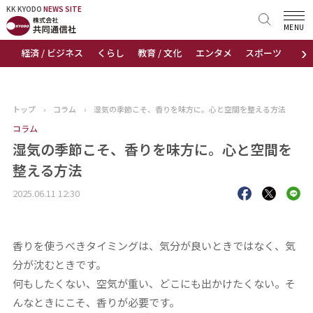
KK KYODO
KK KYODO
NEWS SITE
NEWS SITE
MENU
›
経済 / ビジネス
くらし
教育 / 文化
エンタメ
スポーツ
地
トップページ
お知らせ
トップ
›
コラム
›
湿気の季節こそ、香りを味方に。心と空間を整える方法
ニュース
コラム
湿気の季節こそ、香りを味方に。心と空間を
おすすめコンテンツ
整える方法
2025.06.11 12:30
出版物
会社概要
香りを使うべきタイミングは、気分が良いときではなく、気
分が沈むときです。
何もしたくない、空気が重い、どこにも出かけたくない。そ
んなときにこそ、香りが必要です。