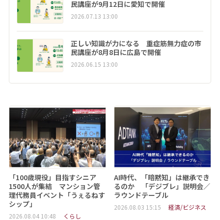
民講座が9月12日に愛知で開催
2026.07.13 13:00
正しい知識が力になる 重症筋無力症の市
民講座が8月8日に広島で開催
2026.06.15 13:00
「100歳現役」目指すシニア
AI時代、「暗黙知」は継承でき
1500人が集結 マンション管
るのか 「デジブレ」説明会／
理代務員イベント「うぇるねす
ラウンドテーブル
シップ」
2026.08.03 15:15
経済/ビジネス
2026.08.04 10:48
くらし