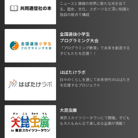
ニュースと情報の世界に新たな光を当て
る。歴史、文化、スポーツなど深い知識と
独自の視点で構成
全国選抜小学生
プログラミング大会
「プログラミング教育」で未来を創造する
子どもたちを応援！！
はばたけラボ
日々のくらしを通じて未来世代のはばたき
を応援するプロジェクト
大昆虫展
東京スカイツリータウンにて開催。子ども
も大人もみんなで楽しめる企画が満載！