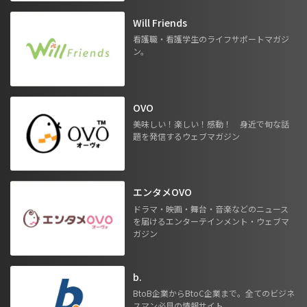
Will Friends
看護職・看護学生のライフサポートマガジ
ン。
OVO
美味しい！楽しい！感動！ 身近で旬な話
題を発信するウェブマガジン
エンタメOVO
ドラマ・映画・舞台・音楽などのニュース
を届けるエンターテインメント・ウェブマ
ガジン
b.
BtoB企業からBtoC企業まで。全てのビジネ
スマン必見の情報サイト