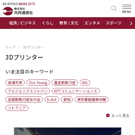
KK KYODO
KK KYODO
NEWS SITE
NEWS SITE
MENU
›
経済 / ビジネス
くらし
教育 / 文化
エンタメ
スポーツ
地
トップページ
お知らせ
トップ
›
3Dプリンター
ニュース
3Dプリンター
おすすめコンテンツ
いま注目のキーワード
高畑充希
Too Young
重症筋無力症
MG
出版物
アルジェニクスジャパン
NTTコミュニケーションズ
全国筋無力症友の会
b.dot
愛知
東京都庭園美術館
会社概要
リトアニア
もっと見る