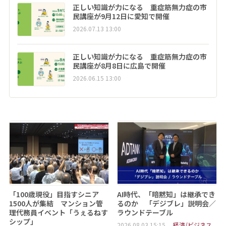
正しい知識が力になる 重症筋無力症の市
民講座が9月12日に愛知で開催
2026.07.13 13:00
正しい知識が力になる 重症筋無力症の市
民講座が8月8日に広島で開催
2026.06.15 13:00
「100歳現役」目指すシニア
AI時代、「暗黙知」は継承でき
1500人が集結 マンション管
るのか 「デジブレ」説明会／
理代務員イベント「うぇるねす
ラウンドテーブル
シップ」
2026.08.03 15:15
経済/ビジネス