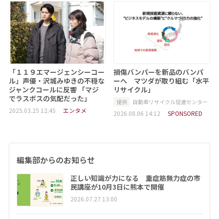
「１１９エマージェンシーコー
損傷バンパーを新品のバンパ
ル」声優・沢城みゆきの不穏な
ーへ マツダが取り組む「水平
ジャンクコールに反響 「マジ
リサイクル」
でラスボスの気配だった」
提供
自動車リサイクル促進センター
2025.03.25 12:45
エンタメ
2026.08.06 14:12
SPONSORED
編集部からのお知らせ
正しい知識が力になる 重症筋無力症の市
民講座が10月3日に熊本で開催
2026.07.27 13:00