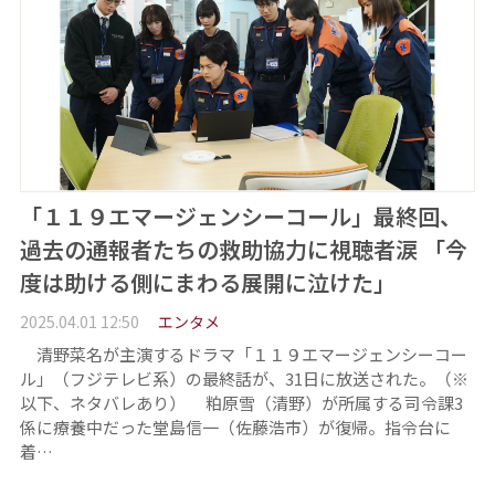
「１１９エマージェンシーコール」最終回、
過去の通報者たちの救助協力に視聴者涙 「今
度は助ける側にまわる展開に泣けた」
2025.04.01 12:50
エンタメ
清野菜名が主演するドラマ「１１９エマージェンシーコー
ル」（フジテレビ系）の最終話が、31日に放送された。（※
以下、ネタバレあり） 粕原雪（清野）が所属する司令課3
係に療養中だった堂島信一（佐藤浩市）が復帰。指令台に
着…