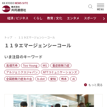
KK KYODO
KK KYODO
NEWS SITE
NEWS SITE
MENU
›
経済 / ビジネス
くらし
教育 / 文化
エンタメ
スポーツ
地
トップページ
お知らせ
トップ
›
１１９エマージェンシーコール
ニュース
１１９エマージェンシーコール
おすすめコンテンツ
いま注目のキーワード
高畑充希
Too Young
MG
重症筋無力症
出版物
アルジェニクスジャパン
NTTコミュニケーションズ
全国筋無力症友の会
b.dot
愛知
熊本
AI
会社概要
もっと見る