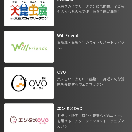
東京スカイツリータウンにて開催。子ども
も大人もみんなで楽しめる企画が満載！
Will Friends
看護職・看護学生のライフサポートマガジ
ン。
OVO
美味しい！楽しい！感動！ 身近で旬な話
題を発信するウェブマガジン
エンタメOVO
ドラマ・映画・舞台・音楽などのニュース
を届けるエンターテインメント・ウェブマ
ガジン