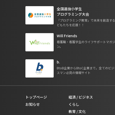
全国選抜小学生
プログラミング大会
「プログラミング教育」で未来を創造す
どもたちを応援！！
Will Friends
看護職・看護学生のライフサポートマガ
ン。
b.
BtoB企業からBtoC企業まで。全てのビジ
スマン必見の情報サイト
トップページ
経済 / ビジネス
お知らせ
くらし
教育 / 文化