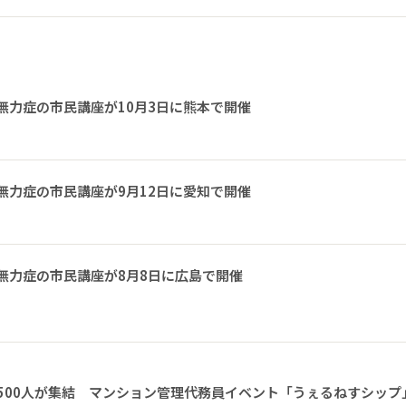
無力症の市民講座が10月3日に熊本で開催
無力症の市民講座が9月12日に愛知で開催
無力症の市民講座が8月8日に広島で開催
1500人が集結 マンション管理代務員イベント「うぇるねすシップ