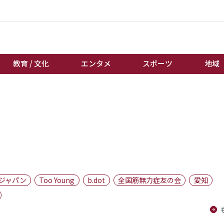
教育 / 文化
エンタメ
スポーツ
地域
経済 / ビジネス
誰もが輝いて働く社会へ
くらし
天皇杯サッカー
教育 / 文化
オートレース
エンタメ
競輪
スポーツ
ボートレース
地域
棋王戦
ジャパン
Too Young
b.dot
全国筋無力症友の会
愛知
キーパーソン
女流本因坊戦