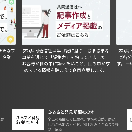
新たなブ
(株)共同通信社は半世紀に渡り、さまざまな
(株)
ア企業
事業を通じて「編集力」を培ってきました。
ど各
お客様が世の中に訴えたいこと、世の中が求
す。一
めている情報を踏まえて企画立案します。
ふるさと発見 新聞社の本
も歴
全国の新聞社の出版物。地域の自然、歴史、
民俗から旅のガイド、郷土料理に至るまで多
彩に展開