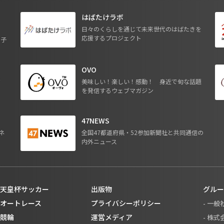
はばたけラボ
日々のくらしを通じて未来世代のはばたきを
応援するプロジェクト
る子
OVO
ジ
美味しい！楽しい！感動！ 身近で旬な話題
を発信するウェブマガジン
47NEWS
ネ
全国47都道府県・52参加新聞社と共同通信の
内外ニュース
天皇杯サッカー
出版物
グルー
オートレース
プライバシーポリシー
- 一
競輪
運営メディア
- 株