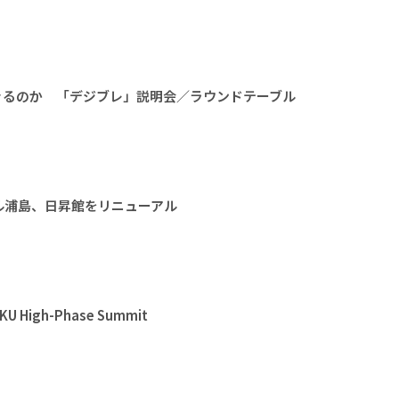
きるのか 「デジブレ」説明会／ラウンドテーブル
ル浦島、日昇館をリニューアル
High-Phase Summit