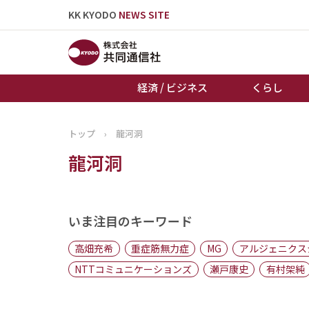
KK KYODO
NEWS SITE
経済 / ビジネス
くらし
トップ
›
龍河洞
トップページ
龍河洞
お知らせ
いま注目のキーワード
高畑充希
重症筋無力症
MG
アルジェニクス
NTTコミュニケーションズ
瀬戸康史
有村架純