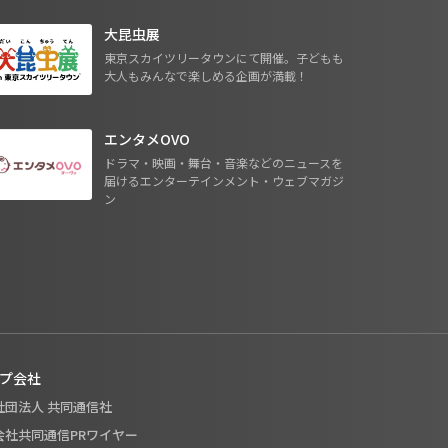
大昆虫展
東京スカイツリータウンにて開催。子どもも
大人もみんなで楽しめる企画が満載！
エンタメOVO
ドラマ・映画・舞台・音楽などのニュースを
届けるエンターテインメント・ウェブマガジ
ン
プ会社
般社団法人 共同通信社
式会社共同通信PRワイヤー