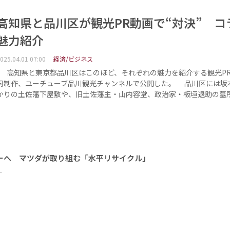
高知県と品川区が観光PR動画で“対決” コ
魅力紹介
025.04.01 07:00
経済/ビジネス
高知県と東京都品川区はこのほど、それぞれの魅力を紹介する観光P
同制作、ユーチューブ品川観光チャンネルで公開した。 品川区には坂
かりの土佐藩下屋敷や、旧土佐藩主・山内容堂、政治家・板垣退助の墓
ーへ マツダが取り組む「水平リサイクル」
ー