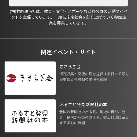
(株)共同通信社は、教育・文化・スポーツなど各分野の活動やイベ
ントを主催しています。一緒に未来社会を創り上げていく参加企
業を募集しています。
関連イベント・サイト
きさらぎ会
情報収集と交流の場を提供する日本で最も
歴史ある会員制の講演会組織
ふるさと発見 新聞社の本
全国の新聞社の出版物。地域の自然、歴
史、民俗から旅のガイド、郷土料理に至る
まで多彩に展開