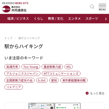
KK KYODO
KK KYODO
NEWS SITE
NEWS SITE
MENU
›
経済 / ビジネス
くらし
教育 / 文化
エンタメ
スポーツ
地
トップページ
お知らせ
トップ
›
駅からハイキング
ニュース
駅からハイキング
おすすめコンテンツ
いま注目のキーワード
高畑充希
Too Young
重症筋無力症
MG
出版物
アルジェニクスジャパン
NTTコミュニケーションズ
全国筋無力症友の会
b.dot
愛知
東京都庭園美術館
会社概要
リトアニア
もっと見る