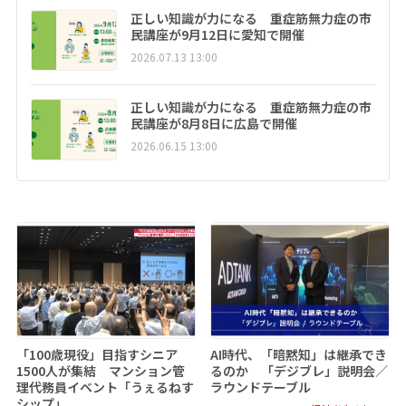
正しい知識が力になる 重症筋無力症の市
民講座が9月12日に愛知で開催
2026.07.13 13:00
正しい知識が力になる 重症筋無力症の市
民講座が8月8日に広島で開催
2026.06.15 13:00
「100歳現役」目指すシニア
AI時代、「暗黙知」は継承でき
1500人が集結 マンション管
るのか 「デジブレ」説明会／
理代務員イベント「うぇるねす
ラウンドテーブル
シップ」