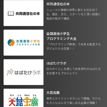
共同通信社の本
ニュースと情報の世界に新たな光を当て
る。歴史、文化、スポーツなど深い知識と
独自の視点で構成
全国選抜小学生
プログラミング大会
「プログラミング教育」で未来を創造する
子どもたちを応援！！
はばたけラボ
日々のくらしを通じて未来世代のはばたき
を応援するプロジェクト
大昆虫展
東京スカイツリータウンにて開催。子ども
も大人もみんなで楽しめる企画が満載！